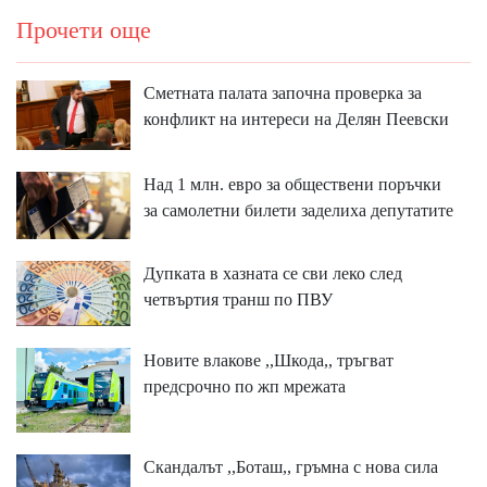
Прочети още
Сметната палата започна проверка за
конфликт на интереси на Делян Пеевски
Над 1 млн. евро за обществени поръчки
за самолетни билети заделиха депутатите
Дупката в хазната се сви леко след
четвъртия транш по ПВУ
Новите влакове ,,Шкода,, тръгват
предсрочно по жп мрежата
Скандалът ,,Боташ,, гръмна с нова сила