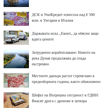
ДСК и УниКредит изнесоха над € 500
млн. в Унгария и Италия
Държавата иска ,,Еконт,, да обясни защо
вдига цените
Затруднено корабоплаване: Нивото на
река Дунав продължава да спада
екстремно
Местните данъци растат стремглаво в
предизборната година, както обикновено
Шефът на Вътрешна сигурност в ГДИН:
Внасят дрога с дронове в затвора