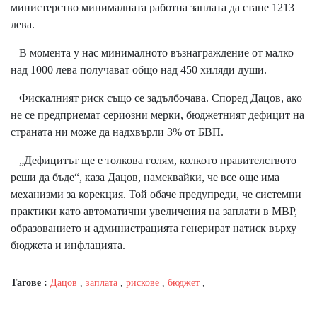
министерство минималната работна заплата да стане 1213
лева.
В момента у нас минималното възнаграждение от малко
над 1000 лева получават общо над 450 хиляди души.
Фискалният риск също се задълбочава. Според Дацов, ако
не се предприемат сериозни мерки, бюджетният дефицит на
страната ни може да надхвърли 3% от БВП.
„Дефицитът ще е толкова голям, колкото правителството
реши да бъде“, каза Дацов, намеквайки, че все още има
механизми за корекция. Той обаче предупреди, че системни
практики като автоматични увеличения на заплати в МВР,
образованието и администрацията генерират натиск върху
бюджета и инфлацията.
Тагове :
Дацов
,
заплата
,
рискове
,
бюджет
,