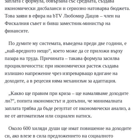
заплата с формула, обвързана със средната, създава
икономически дисбаланси и сериозно натоварва бюджета.
Това заяви в ефира на bTV Любомир Дацов – член на
Фискалния съвет и бивш заместник-министър на
финансите.
По думите му системата, въведена преди две години, е
„най-вредното нещо“, което може да се приложи върху
пазара на труда. Причината – такава формула засилва
процикличността: при икономически растеж създава
излишно напрежение чрез изпреварващо вдигане на
доходите, а в рецесия няма механизъм за адаптация.
„Какво ще правим при криза – ще намаляваме доходите
ли?“, попита икономистът и допълни, че минималната
заплата трябва да бъде резултат от икономически анализ, а
не от автоматизъм или социален натиск.
Около 600 хиляди души ще имат повишение на доходите
си, ако влезе в сила предложението на социалното