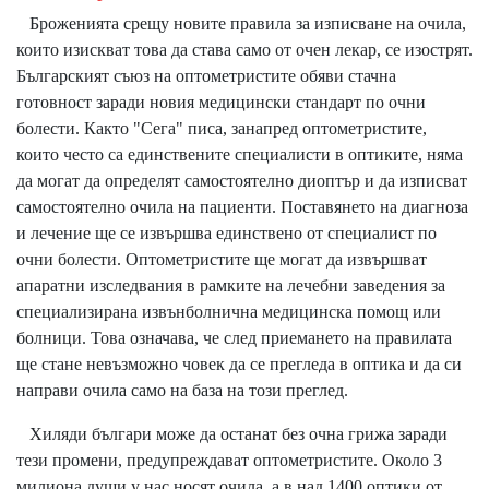
Броженията срещу новите правила за изписване на очила,
които изискват това да става само от очен лекар, се изострят.
Българският съюз на оптометристите обяви стачна
готовност заради новия медицински стандарт по очни
болести. Както "Сега" писа, занапред оптометристите,
които често са единствените специалисти в оптиките, няма
да могат да определят самостоятелно диоптър и да изписват
самостоятелно очила на пациенти. Поставянето на диагноза
и лечение ще се извършва единствено от специалист по
очни болести. Оптометристите ще могат да извършват
апаратни изследвания в рамките на лечебни заведения за
специализирана извънболнична медицинска помощ или
болници. Това означава, че след приемането на правилата
ще стане невъзможно човек да се прегледа в оптика и да си
направи очила само на база на този преглед.
Хиляди българи може да останат без очна грижа заради
тези промени, предупреждават оптометристите. Около 3
милиона души у нас носят очила, а в над 1400 оптики от