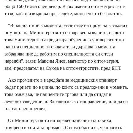
общо 1600 няма очен лекар. В тях именно оптометристът е
този, който извършва прегледите, много често безплатни.
"Всъщност ние в момента разчитаме на промяна в закона с
помощта на Министерството на здравеопазването, същото
това министерство акредитира обучение в университет по
нашата специалност и същата тази държава в момента
забранява ние да работим по специалността си с тези
наредби", заяви Максим Янев, магистър по оптометрия,
зам.-председател на Съюза на оптометристите, пред
БНТ
.
Ако промените в наредбата за медицинския стандарт
бъдат приети по начина, по който са предложени в момента,
това означава, че пациентите трябва или да отидат в
лечебно заведение по Здравна каса с направление, или да си
платят очен преглед.
От Министерството на здравеопазването оставиха
отворена вратата за промяна. Оттам обясниха, че проектът