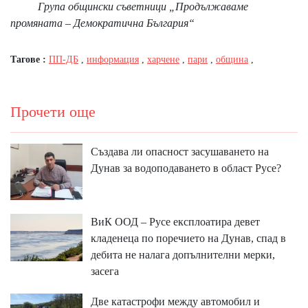
Група общински съветници „Продължаваме
промяната – Демократична България“
Тагове :
ПП-ДБ
,
информация
,
харчене
,
пари
,
община
,
Прочети още
Създава ли опасност засушаването на
Дунав за водоподаването в област Русе?
ВиК ООД – Русе експлоатира девет
кладенеца по поречието на Дунав, спад в
дебита не налага допълнителни мерки,
засега
Две катастрофи между автомобил и