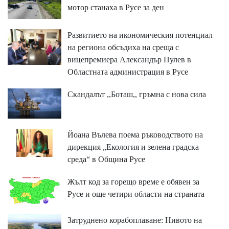
мотор станаха в Русе за ден
Развитието на икономическия потенциал
на региона обсъдиха на среща с
вицепремиера Александър Пулев в
Областната администрация в Русе
Скандалът ,,Боташ,, гръмна с нова сила
Йоана Вълева поема ръководството на
дирекция „Екология и зелена градска
среда“ в Община Русе
Жълт код за горещо време е обявен за
Русе и още четири области на страната
Затруднено корабоплаване: Нивото на