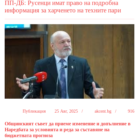
ПП-ДБ: Русенци имат право на подробна
информация за харченето на техните пари
Публикация
25 Авг, 2025 /
akcent.bg /
916
Общинският съвет да приеме изменение и допълнение в
Наредбата за условията и реда за съставяне на
бюджетната прогноза