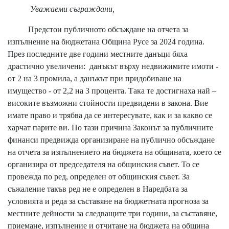
Уважаеми съграждани,
Предстои публичното обсъждане на отчета за
изпълнение на бюджетана Община Русе за 2024 година.
През последните две години местните данъци бяха
драстично увеличени: данъкът върху недвижимите имоти -
от 2 на 3 промила, а данъкът при придобиване на
имущество - от 2,2 на 3 процента. Така те достигнаха най –
високите възможни стойности предвидени в закона. Вие
имате право и трябва да се интересувате, как и за какво се
харчат парите ви. По тази причина Законът за публичните
финанси предвижда организиране на публично обсъждане
на отчета за изпълнението на бюджета на общината, което се
организира от председателя на общинския съвет. То се
провежда по ред, определен от общинския съвет. За
съжаление такъв ред не е определен в Наредбата за
условията и реда за съставяне на бюджетната прогноза за
местните дейности за следващите три години, за съставяне,
приемане, изпълнение и отчитане на бюджета на община