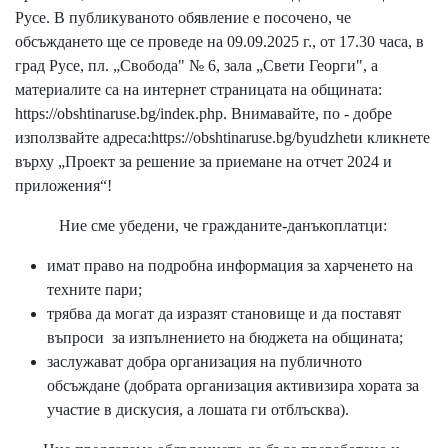
Русе. В публикуваното обявление е посочено, че
обсъждането ще се проведе на 09.09.2025 г., от 17.30 часа, в
град Русе, пл. „Свобода" № 6, зала „Свети Георги", а
материалите са на интернет страницата на общината:
https://obshtinaruse.bg/indeк.php. Внимавайте, по - добре
използвайте адреса:https://obshtinaruse.bg/byudzhetи кликнете
върху „Проект за решение за приемане на отчет 2024 и
приложения“!
Ние сме убедени, че гражданите-данъкоплатци:
имат право на подробна информация за харченето на
техните пари;
трябва да могат да изразят становище и да поставят
въпроси за изпълнението на бюджета на общината;
заслужават добра организация на публичното
обсъждане (добрата организация активизира хората за
участие в дискусия, а лошата ги отблъсква).