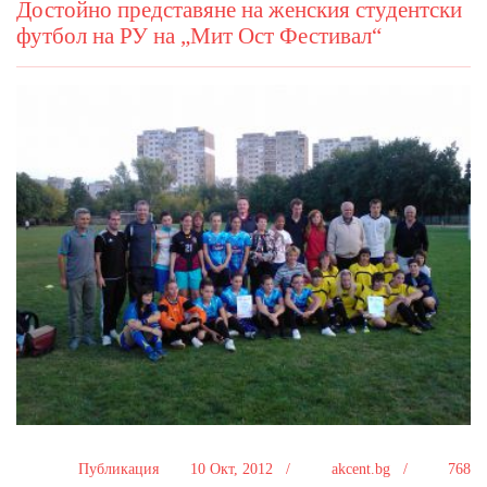
Достойно представяне на женския студентски
футбол на РУ на „Мит Ост Фестивал“
Публикация
10 Окт, 2012 /
akcent.bg /
768