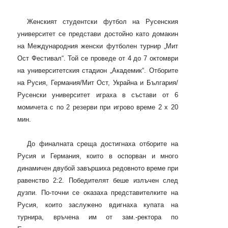
Женският студентски футбол на Русенския
университет се представи достойно като домакин
на Международния женски футболен турнир „Мит
Ост Фестивал“. Той се проведе от 4 до 7 октомври
на университетския стадион „Академик“. Отборите
на Русия, Германия/Мит Ост, Украйна и България/
Русенски университет играха в състави от 6
момичета с по 2 резерви при игрово време 2 х 20
мин.
До финалната среща достигнаха отборите на
Русия и Германия, които в оспорван и много
динамичен двубой завършиха редовното време при
равенство 2:2. Победителят беше излъчен след
дузпи. По-точни се оказаха представителките на
Русия, които заслужено вдигнаха купата на
турнира, връчена им от зам.-ректора по