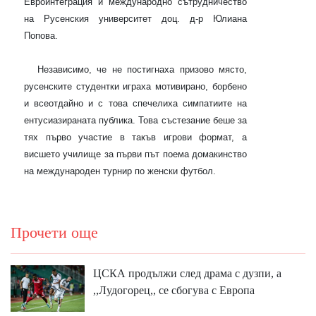
Евроинтеграция и международно сътрудничество
на Русенския университет доц. д-р Юлиана
Попова.
Независимо, че не постигнаха призово място,
русенските студентки играха мотивирано, борбено
и всеотдайно и с това спечелиха симпатиите на
ентусиазираната публика. Това състезание беше за
тях първо участие в такъв игрови формат, а
висшето училище за първи път поема домакинство
на международен турнир по женски футбол.
Прочети още
ЦСКА продължи след драма с дузпи, а
,,Лудогорец,, се сбогува с Европа