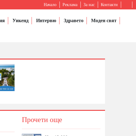
Начало
Реклама
За нас
Контакти
ия
Уикенд
Интервю
Здравето
Моден свят
Прочети още