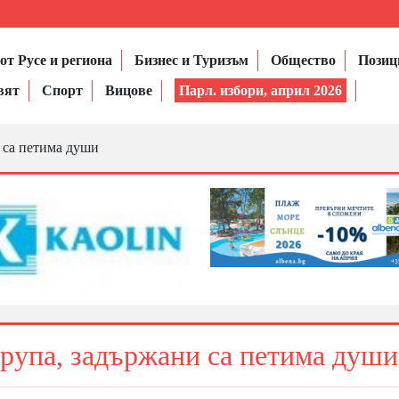
от Русе и региона
Бизнес и Туризъм
Общество
Позиц
вят
Спорт
Вицове
Парл. избори, април 2026
 са петима души
рупа, задържани са петима души