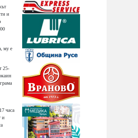
жът
ити и
о
500
, му е
т 25-
окаин
 грама
17 часа
т и
са