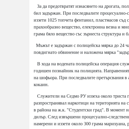
За да предотвратят изнасянето на дрогата, по
бил задържан. При последвалите процесуално-с
иззети 1025 топчета фентанил, пластмасов съд 
прахообразно вещество, електронна везна и мн
грама бяло вещество със зърнеста структура и б
Мъжът е задържан с полицейска мярка до 24 ча
повдигнато обвинение и наложена мярка "задърж
В хода на водената полицейска операция служи
годишен познайник на полицията. Направеният 
на шофьора. При последвалите претърсвания в 
кокаин.
Служители на Седмо РУ иззеха около триста г
разпространявал наркотици на територията на 
в района на ж.к. "Студентски град". В момент
дилър. След извършени процесуално-следствени
намерени и иззети около 300 грама марихуана, 