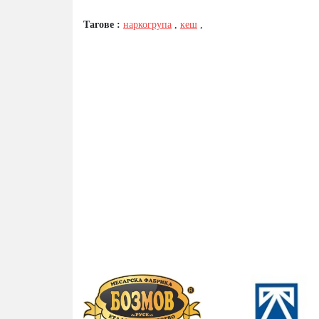
Тагове :
наркогрупа
,
кеш
,