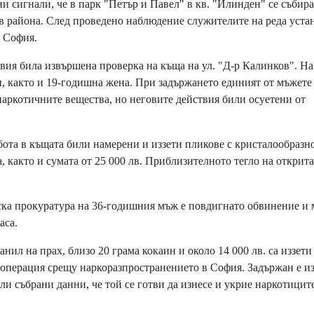
 сигнали, че в парк "Петър и Павел" в кв. "Илинден" се събира
в района. След проведено наблюдение служителите на реда уст
а София.
ия била извършена проверка на къща на ул. "Д-р Калинков". На
и, както и 19-годишна жена. При задържането единият от мъжете
 наркотичните вещества, но неговите действия били осуетени от
та в къщата били намерени и иззети пликове с кристалообразн
, както и сумата от 25 000 лв. Приблизителното тегло на открита
ка прокуратура на 36-годишния мъж е повдигнато обвинение и 
аса.
ил на прах, близо 20 грама кокаин и около 14 000 лв. са иззети
операция срещу наркоразпространението в София. Задържан е и
ли събрани данни, че той се готви да изнесе и укрие наркотиците