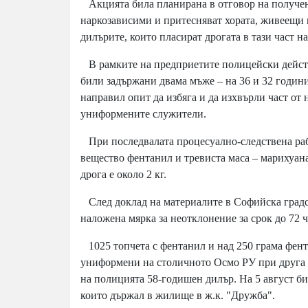
Акцията била планирана в отговор на получени
наркозависими и притесняват хората, живеещи 
дилърите, които пласират дрогата в тази част н
В рамките на предприетите полицейски действ
били задържани двама мъже – на 36 и 32 годин
направил опит да избяга и да изхвърли част от
униформените служители.
При последвалата процесуално-следствена рабо
вещество фентанил и тревиста маса – марихуана
дрога е около 2 кг.
След доклад на материалите в Софийска градс
наложена мярка за неотклонение за срок до 72 ч
1025 топчета с фентанил и над 250 грама фентан
униформени на столичното Осмо РУ при друга 
на полицията 58-годишен дилър. На 5 август би
които държал в жилище в ж.к. "Дружба".