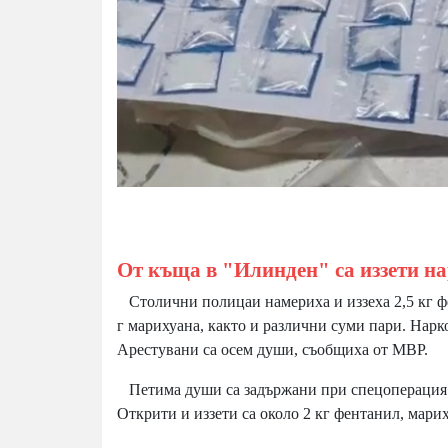
От къща в "Илинден" са иззети на
Столични полицаи намериха и иззеха 2,5 кг фен
г марихуана, както и различни суми пари. Нарк
Арестувани са осем души, съобщиха от МВР.
Петима души са задържани при спецоперация 
Открити и иззети са около 2 кг фентанил, мари