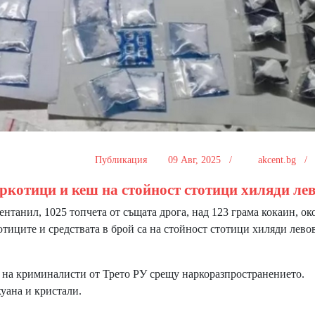
Публикация
09 Авг, 2025 /
akcent.bg 
ркотици и кеш на стойност стотици хиляди ле
танил, 1025 топчета от същата дрога, над 123 грама кокаин, ок
отиците и средствата в брой са на стойност стотици хиляди левов
на криминалисти от Трето РУ срещу наркоразпространението.
хуана и кристали.