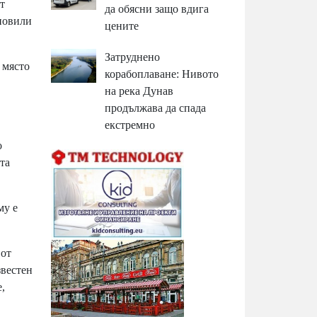
т
да обясни защо вдига
ановили
цените
Затруднено
 място
корабоплаване: Нивото
на река Дунав
продължава да спада
екстремно
о
та
му е
 от
звестен
,