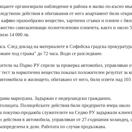
лицаите организирали наблюдение в района и малко по-късно мъ
ледствени действия в обитавания от него апартамент били откр
с кафяво прахообразно вещество, хартиени сгъвки и пликче с бял
ожество самозалепващи полиетиленови пликчета, както и около 
лизо 14 000 лв.
са. След доклад на материалите в Софийска градска прокуратура
ане под стража" до 72 часа. Води се разследване.
тели на Първо РУ спрели за проверка автомобил, управляван о
тест за наркотични вещества показал положителен резултат за к
автомобила и жилището, обитавано от него, били иззети над 103
рама марихуана. Задържан е нидерландски гражданин,
столицата. Полицейските действия били предприети вчера около 
 на покупко-продажба служителите на Седмо РУ задържали клиен
 действия в автомобила, управляван от 27-годишния холандец, 
разпределена в дози. Работата по случая продължава.