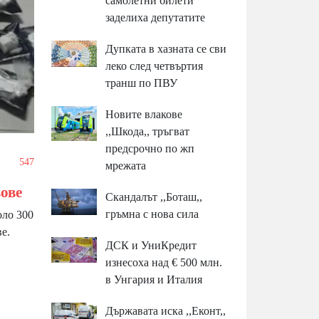
самолетни билети
заделиха депутатите
Дупката в хазната се сви
леко след четвъртия
транш по ПВУ
Новите влакове
,,Шкода,, тръгват
предсрочно по жп
/
547
мрежата
вове
Скандалът ,,Боташ,,
гръмна с нова сила
оло 300
е.
ДСК и УниКредит
изнесоха над € 500 млн.
в Унгария и Италия
Държавата иска ,,Еконт,,