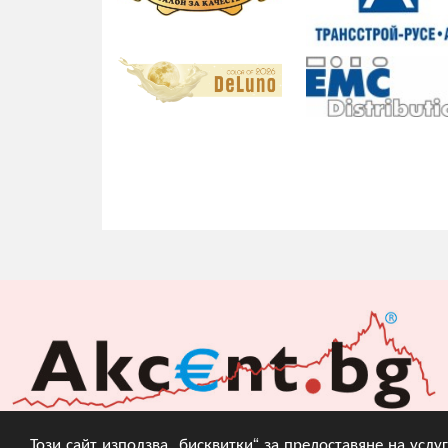
Този сайт използва „бисквитки“ за предоставяне на усл