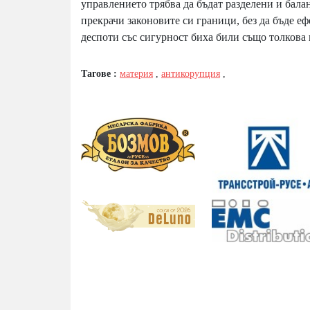
управлението трябва да бъдат разделени и бала
прекрачи законовите си граници, без да бъде е
деспоти със сигурност биха били също толкова 
Тагове :
материя
,
антикорупция
,