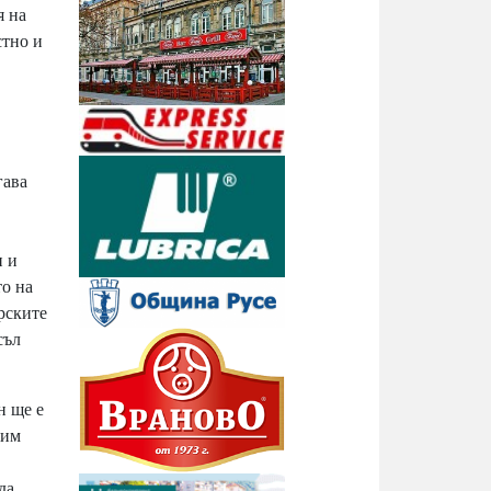
я на
стно и
гава
и и
то на
рските
съл
н ще е
ним
да