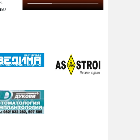
да
има