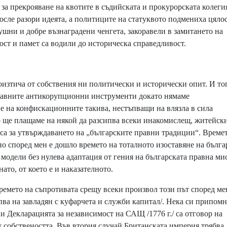
 за прекрояване на квотите в съдийската и прокурорската колеги
после разори идеята, а политиците на статуквото подмениха цяло
шни и добре възнаградени ченгета, закоравели в замитането на
ост и памет са водили до историческа справедливост.
оизтича от собствения ни политически и исторически опит. И то
правните антикорупционни инструменти докато нямаме
е на конфискационните такива, нестъпващи на влязла в сила
о ще плащаме на някой да разсипва всеки инакомислещ, житейск
 са за утвърждаването на „българските правни традиции“. Време
но според мен е дошло времето на тоталното изоставяне на бълга
модели без нулева адаптация от гения на българската правна ми
то, от което е и наказателното.
ремето на съпротивата срещу всеки произвол този път според ме
ъпва на завладян с куфарчета и служби капитал/. Нека си припом
/ и Декларацията за независимост на САЩ /1776 г./ са отговор на
 собствеността. Във втория случай Британската империя трябва 