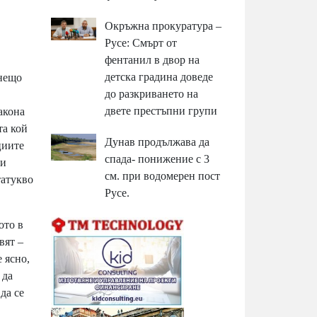
Окръжна прокуратура –
Русе: Смърт от
фентанил в двор на
детска градина доведе
 нещо
до разкриването на
двете престъпни групи
акона
та кой
Дунав продължава да
циите
спада- понижение с 3
зи
см. при водомерен пост
татукво
Русе.
ото в
вят –
 ясно,
 да
да се