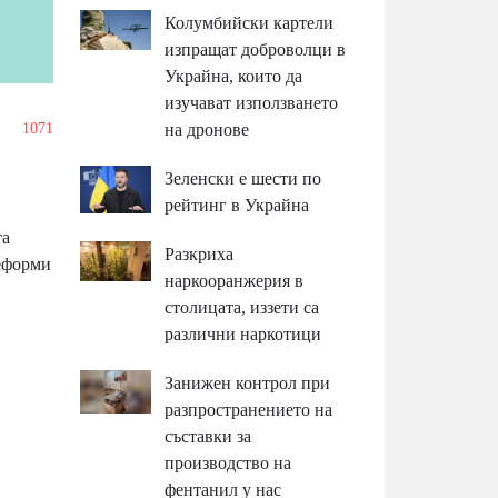
Колумбийски картели
изпращат доброволци в
Украйна, които да
изучават използването
1071
на дронове
Зеленски е шести по
рейтинг в Украйна
та
Разкриха
реформи
наркооранжерия в
столицата, иззети са
различни наркотици
Занижен контрол при
разпространението на
съставки за
производство на
фентанил у нас