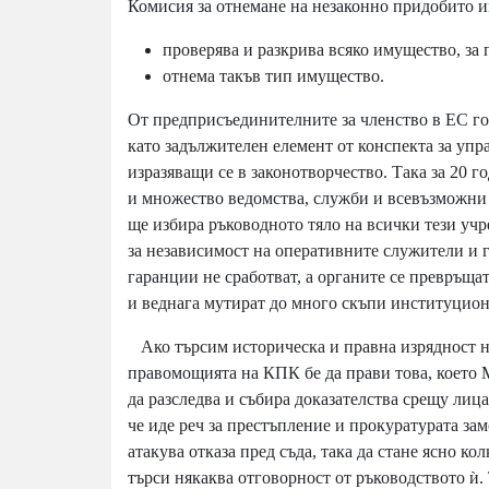
Комисия за отнемане на незаконно придобито 
проверява и разкрива всяко имущество, за 
отнема такъв тип имущество.
От предприсъединителните за членство в ЕС год
като задължителен елемент от конспекта за упра
изразяващи се в законотворчество. Така за 20
и множество ведомства, служби и всевъзможни 
ще избира ръководното тяло на всички тези уч
за независимост на оперативните служители и г
гаранции не сработват, а органите се превръща
и веднага мутират до много скъпи институцио
Ако търсим историческа и правна изрядност на 
правомощията на КПК бе да прави това, което М
да разследва и събира доказателства срещу лица
че иде реч за престъпление и прокуратурата за
атакува отказа пред съда, така да стане ясно ко
търси някаква отговорност от ръководството ѝ.