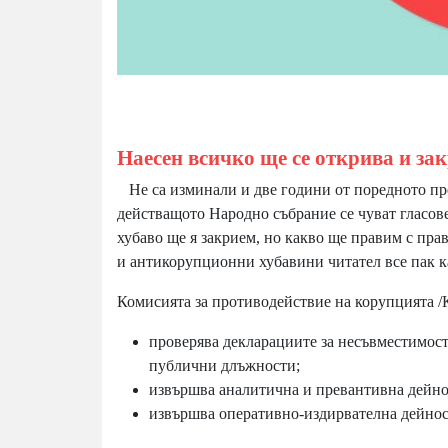
Наесен всичко ще се открива и зак
Не са изминали и две години от поредното пре
действащото Народно събрание се чуват гласов
хубаво ще я закрием, но какво ще правим с пр
и антикорупционни хубавини читател все пак ка
Комисията за противодействие на корупцията /
проверява декларациите за несъвместимост
публични длъжности;
извършва аналитична и превантивна дейно
извършва оперативно-издирвателна дейнос