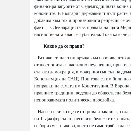
финансира загубите от Седемгодишната война и
колониите. В България държавният дълг расте, 
добавим към тях и произволната репресия се о
факт – в Декларацията за правата на щата Мерил
насилствената власт е губителна. Това като че 
Какво да се прави?
Всичко станало ни връща към изоставеното добр
от шест опита са частично неуспешни, при това 
старата демокрация, в модерния смисъл на дума
Конституция на САЩ. При това са им били необ
поправки на самата им Конституция. В Европа
правните традиции, водещи до обществена безп
непоправимата политическа прослойка.
Наесен всичко ще се открива и закрива, за да
на Т. Джеферсън от неговите бележките за щат
се борихме; а такова, което не само трябва да 