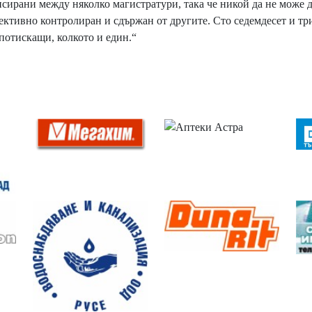
нсирани между няколко магистратури, така че никой да не може 
фективно контролиран и сдържан от другите. Сто седемдесет и тр
потискащи, колкото и един.“