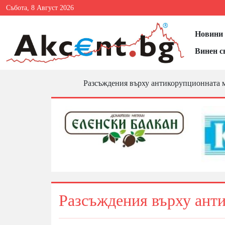
Събота, 8 Август 2026
Новини 
Винен с
Разсъждения върху антикорупционната 
Разсъждения върху ант