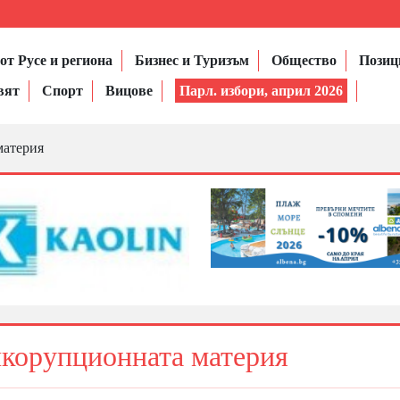
от Русе и региона
Бизнес и Туризъм
Общество
Позиц
вят
Спорт
Вицове
Парл. избори, април 2026
материя
икорупционната материя