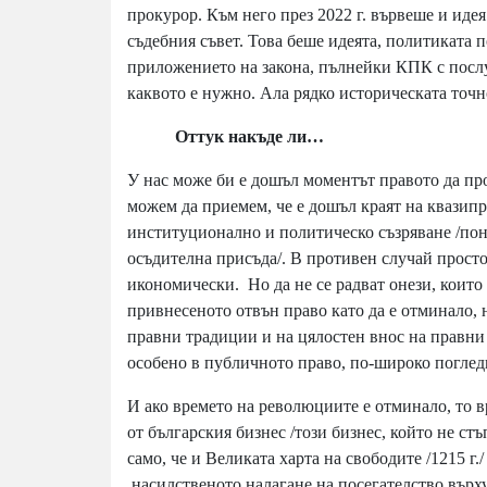
прокурор. Към него през 2022 г. вървеше и идея
съдебния съвет. Това беше идеята, политиката 
приложението на закона, пълнейки КПК с послу
каквото е нужно. Ала рядко историческата точн
Оттук накъде ли…
У нас може би е дошъл моментът правото да пр
можем да приемем, че е дошъл краят на квази
институционално и политическо съзряване /пон
осъдителна присъда/. В противен случай прост
икономически. Но да не се радват онези, които
привнесеното отвън право като да е отминало, 
правни традиции и на цялостен внос на правни 
особено в публичното право, по-широко погледна
И ако времето на революциите е отминало, то в
от българския бизнес /този бизнес, който не ст
само, че и Великата харта на свободите /1215 г.
насилственото налагане на посегателство върху