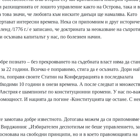
 разхищенията от лошото управление както на Острова, така и в
а това значи, че любовта към ниските данъци ще намалява. Като
чертават интересни времена. Нека си припомним и друг историч
енд /1776 г./ е записано, че доктрината за неоказване на съпрот
ли осъзнава капиталът у нас, по болезнен начин.
е познато – без прекрояването на съдебната власт няма да стан
за 22 години. Всичко е поправимо, стига да е осъзнато. Дори на
та, поправя своите Статии на Конфедерацията в последвалата
ходими 10 години в онези времена. А после следват и множест
 Австрия е шампионът по конституционни промени. У нас по-ва
омощност. И нацията да погине -Конституцията ще остане. С не
 се замотава добре известното. Дотогава можем да си припомням
а Вирджиния: „Избирателен деспотизъм не беше управлението, за
се основава на свободни принципи, но и в което правомощията на