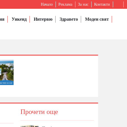
Начало
Реклама
За нас
Контакти
ия
Уикенд
Интервю
Здравето
Моден свят
Прочети още