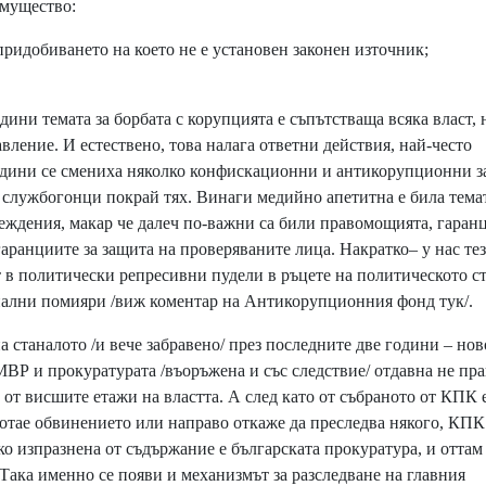
имущество:
придобиването на което не е установен законен източник;
ини темата за борбата с корупцията е съпътстваща всяка власт,
вление. И естествено, това налага ответни действия, най-често
 години се смениха няколко конфискационни и антикорупционни з
службогонци покрай тях. Винаги медийно апетитна е била тема
реждения, макар че далеч по-важни са били правомощията, гаран
аранциите за защита на проверяваните лица. Накратко– у нас те
т в политически репресивни пудели в ръцете на политическото с
нални помияри /виж
коментар на Антикорупционния фонд тук
/.
станалото /и вече забравено/ през последните две години – нов
ВР и прокуратурата /въоръжена и със следствие/ отдавна не пра
 от висшите етажи на властта. А след като от събраното от КПК е
мотае обвинението или направо откаже да преследва някого, КПК
лко изпразнена от съдържание е българската прокуратура, и оттам 
 Така именно се появи и механизмът за разследване на главния