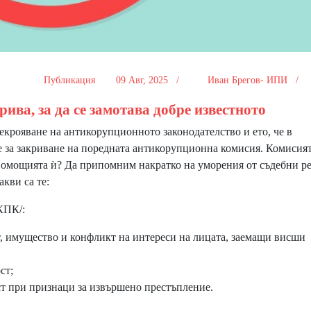
Публикация
09 Авг, 2025 /
Иван Брегов- ИПИ /
рива, за да се замотава добре известното
крояване на антикорупционното законодателство и ето, че в
е за закриване на поредната антикорупционна комисия. Комисия
авомощията ѝ? Да припомним накратко на уморения от съдебни 
кви са те:
КПК/:
, имущество и конфликт на интереси на лицата, заемащи висши
ст;
т при признаци за извършено престъпление.