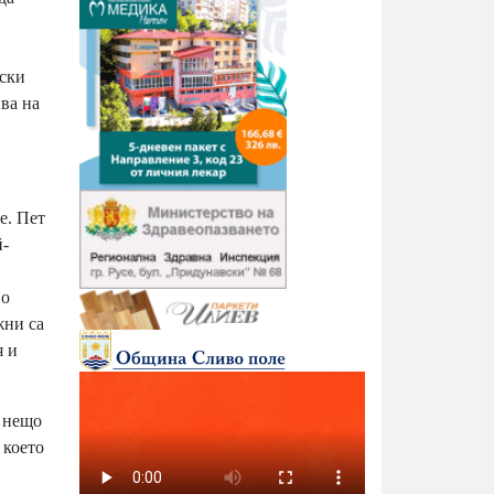
ески
ива на
е. Пет
й-
во
жни са
я и
е нещо
 което