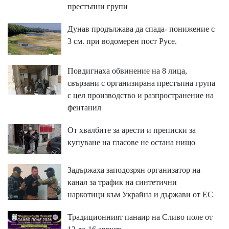
престъпни групи
Дунав продължава да спада- понижение с
3 см. при водомерен пост Русе.
Повдигнаха обвинение на 8 лица,
свързани с организирана престъпна група
с цел производство и разпространение на
фентанил
От хвалбите за арести и преписки за
купуване на гласове не остана нищо
Задържаха заподозрян организатор на
канал за трафик на синтетични
наркотици към Украйна и държави от ЕС
Традиционният панаир на Сливо поле от