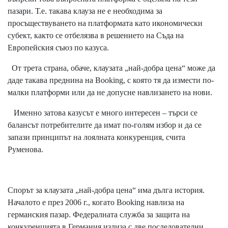
пазари. Т.е. такава клауза не е необходима за
просъществуването на платформата като икономически
субект, както се отбелязва в решението на Съда на
Европейския съюз по казуса.
От трета страна, обаче, клаузата „най-добра цена“ може да
даде такава преднина на Booking, с която тя да измести по-
малки платформи или да не допусне навлизането на нови.
Именно затова казусът е много интересен – търси се
балансът потребителите да имат по-голям избор и да се
запази принципът на лоялната конкуренция, счита
Руменова.
Спорът за клаузата „най-добра цена“ има дълга история.
Началото е през 2006 г., когато Booking навлиза на
германския пазар. Федералната служба за защита на
конкуренцията в Германия излиза с две последователни