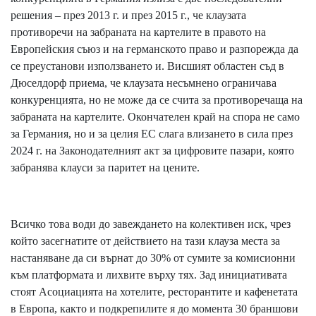
решения – през 2013 г. и през 2015 г., че клаузата
противоречи на забраната на картелите в правото на
Европейския съюз и на германското право и разпорежда да
се преустанови използването и. Висшият областен съд в
Дюселдорф приема, че клаузата несъмнено ограничава
конкуренцията, но не може да се счита за противоречаща на
забраната на картелите. Окончателен край на спора не само
за Германия, но и за целия ЕС слага влизането в сила през
2024 г. на Законодателният акт за цифровите пазари, която
забранява клауси за паритет на цените.
Всичко това води до завеждането на колективен иск, чрез
който засегнатите от действието на тази клауза места за
настаняване да си върнат до 30% от сумите за комисионни
към платформата и лихвите върху тях. Зад инициативата
стоят Асоциацията на хотелите, ресторантите и кафенетата
в Европа, както и подкрепилите я до момента 30 браншови