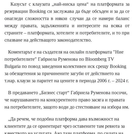
Казусът с клаузата „най-ниска цена“ на платформата за
резервации Booking си заслужава да бъде обсъден и за да се
онагледи сложността в някои случаи да се намери баланс
между правата, задълженията и интересите на всяка от
страните – платформата, хотелите и потребителите, и то при
спазване на действащото законодателство.
Коментарът е на създателя на онлайн платформата "Ние
потребителите" Габриела Руменова по
Bloomberg TV
Bulgaria
по повод заведения колективен иск срещу Booking
за обезщетения за причинените загуби от действието на
т.нар. клаузи за паритет на цените в периода 2006 г. – 2024 г.
В предаването „Бизнес старт“ Габриела Руменова посочи,
че нарушаването на конкурентното право засяга и правата
на потребителите, защото води до стестняване на избора им.
„Да речем, че подобна платформа дава възможност на
клиентите да се ориентират чрез оставените там ревюта за
качеството на услугата. Ако тази платформа, по силата на