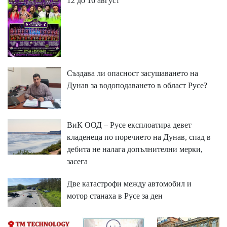
12 до 16 август
Създава ли опасност засушаването на
Дунав за водоподаването в област Русе?
ВиК ООД – Русе експлоатира девет
кладенеца по поречието на Дунав, спад в
дебита не налага допълнителни мерки,
засега
Две катастрофи между автомобил и
мотор станаха в Русе за ден