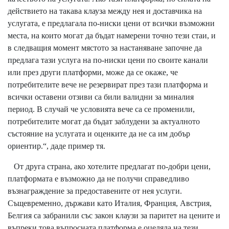
действието на такава клауза между нея и доставчика на
услугата, е предлагала по-ниски цени от всички възможни
места, на които могат да бъдат намерени точно тези стаи, и
в следващия момент мястото за настаняване започне да
предлага тази услуга на по-ниски цени по своите канали
или през други платформи, може да се окаже, че
потребителите вече не резервират през тази платформа и
всички оставени отзиви са били валидни за миналия
период. В случай че условията вече са се променили,
потребителите могат да бъдат заблудени за актуалното
състояние на услугата и оценките да не са им добър
ориентир.“, даде пример тя.
От друга страна, ако хотелите предлагат по-добри цени,
платформата е възможно да не получи справедливо
възнаграждение за предоставените от нея услуги.
Същевременно, държави като Италия, Франция, Австрия,
Белгия са забранили със закон клаузи за паритет на цените и
въпреки това въпросната платформа е оцеляла на тези