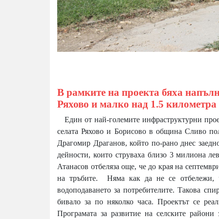
В рамките на проекта бяха напъл
Ряхово и малко над 1.5 километра
Един от най-големите инфраструктурни проект
селата Ряхово и Борисово в община Сливо по
Драгомир Драганов, който по-рано днес заедн
дейности, които струваха близо 3 милиона ле
Атанасов отбеляза още, че до края на септемв
на тръбите. Няма как да не се отбележи, 
водоподаването за потребителите. Такова спи
бивало за по няколко часа. Проектът се ре
Програмата за развитие на селските райони 