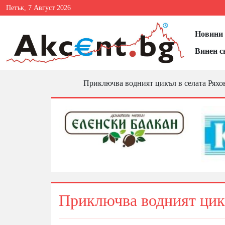
Петък, 7 Август 2026
Новини 
Винен с
Приключва водният цикъл в селата Ряхо
Приключва водният цикъ