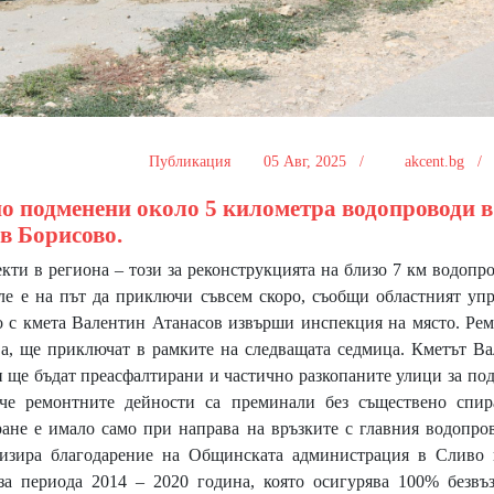
Публикация
05 Авг, 2025 /
akcent.bg 
но подменени около 5 километра водопроводи в
 в Борисово.
и в региона – този за реконструкцията на близо 7 км водопр
ле е на път да приключи съвсем скоро, съобщи областният уп
о с кмета Валентин Атанасов извърши инспекция на място. Ре
ва, ще приключат в рамките на следващата седмица. Кметът В
ри ще бъдат преасфалтирани и частично разкопаните улици за по
че ремонтните дейности са преминали без съществено спир
ране е имало само при направа на връзките с главния водопро
ализира благодарение на Общинската администрация в Сливо 
за периода 2014 – 2020 година, която осигурява 100% безвъ