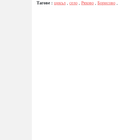
Тагове :
цикъл
,
село
,
Ряхово
,
Борисово
,