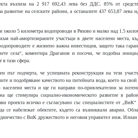
кта възлиза на 2 917 692,43 лева без ДДС. 85% от средств
 развитие на селските райони, а останалите 437 653,87 лева и
около 5 километра водопроводи в Ряхово и малко над 1.5 кило
към най-амортизираните участъци в двете населени места, къ
водопроводите е жизнено важна инвестиция, защото така гара
двете села“, коментира Драганов и посочи, че подобна иници
 в тази сфера.
н път подчерта, че успешната реконструкция на тези участ
ите и подобряване качеството на питейната вода, което на свой
зи населени места и ще ги направи по-привлекателни за поте
ана ще стимулира социално-икономическото развитие в район
рави проекта всичко е съгласувано със специалистите от „ВиК
да се набележат обектите, където са възниквали аварии. Обл
рудничество с ВиК дружеството и неговия управител инж. Илиа