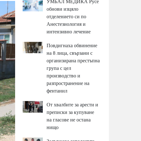
УМБАЛ МЕДИКА Русе
обнови изцяло
отделението си по
Анестезиология и
интензивно лечение
Повдигнаха обвинение
на 8 лица, свързани с
организирана престъпна
група с цел
производство и
разпространение на
фентанил
От хвалбите за арести и
преписки за купуване
на гласове не остана
нищо