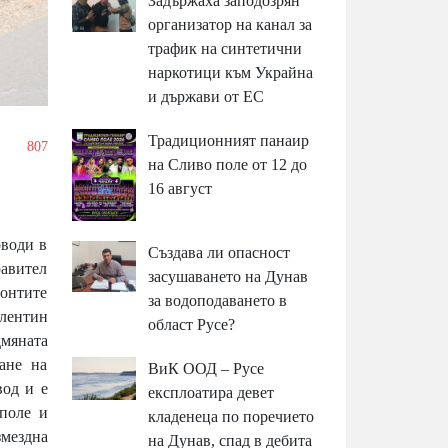
Задържаха заподозрян
организатор на канал за
трафик на синтетични
наркотици към Украйна
и държави от ЕС
Традиционният панаир
/
807
на Сливо поле от 12 до
16 август
оводи в
Създава ли опасност
равител
засушаването на Дунав
монтите
за водоподаването в
алентин
област Русе?
дмяната
ане на
ВиК ООД – Русе
вод и е
експлоатира девет
поле и
кладенеца по поречието
змездна
на Дунав, спад в дебита