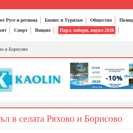
от Русе и региона
Бизнес и Туризъм
Общество
Позиц
вят
Спорт
Вицове
Парл. избори, април 2026
во и Борисово
л в селата Ряхово и Борисово