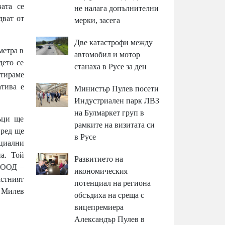
ата се
не налага допълнителни
дват от
мерки, засега
Две катастрофи между
метра в
автомобил и мотор
дето се
станаха в Русе за ден
нтираме
атива е
Министър Пулев посети
Индустриален парк ЛВЗ
на Булмаркет груп в
ъци ще
рамките на визитата си
 ред ще
в Русе
нциални
а. Той
Развитието на
“ ООД –
икономическия
астният
потенциал на региона
н Милев
обсъдиха на среща с
вицепремиера
Александър Пулев в