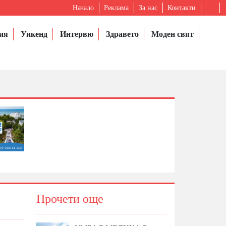
Начало
Реклама
За нас
Контакти
ия
Уикенд
Интервю
Здравето
Моден свят
Прочети още