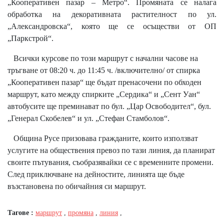
„Кооперативен пазар – Метро“. Промяната се налага
обработка на декоративната растителност по ул.
„Александровска“, която ще се осъществи от ОП
„Паркстрой“.
Всички курсове по този маршрут с начални часове на
тръгване от 08:20 ч. до 11:45 ч. /включително/ от спирка
„Кооперативен пазар“ ще бъдат пренасочени по обходен
маршрут, като между спирките „Сердика“ и „Сент Уан“
автобусите ще преминават по бул. „Цар Освободител“, бул.
„Генерал Скобелев“ и ул. „Стефан Стамболов“.
Община Русе призовава гражданите, които използват
услугите на обществения превоз по тази линия, да планират
своите пътувания, съобразявайки се с временните промени.
След приключване на дейностите, линията ще бъде
възстановена по обичайния си маршрут.
Тагове :
маршрут
,
промяна
,
линия
,