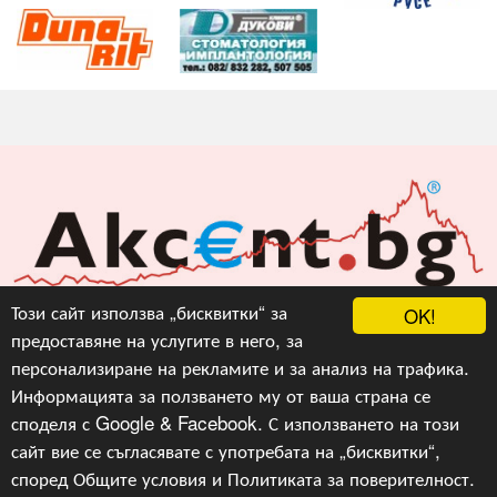
Акцент БГ ЕООД
Този сайт използва „бисквитки“ за
OK!
предоставяне на услугите в него, за
info@akcent.bg
персонализиране на рекламите и за анализ на трафика.
Facebook
Информацията за ползването му от ваша страна се
споделя с Google & Facebook. С използването на този
сайт вие се съгласявате с употребата на „бисквитки“,
Copyright © 2010, 2016, 2018-2022, 2023, v.3.0,
Акцент
БГ ЕООД
, Уеб Дизайн и програмиране :
Гейт.БГ
според
Общите условия
и
Политиката за поверителност
.