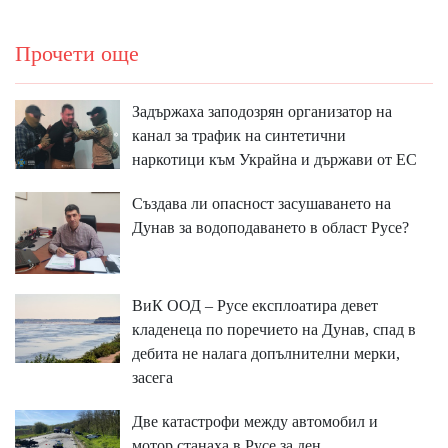
Прочети още
Задържаха заподозрян организатор на
канал за трафик на синтетични
наркотици към Украйна и държави от ЕС
Създава ли опасност засушаването на
Дунав за водоподаването в област Русе?
ВиК ООД – Русе експлоатира девет
кладенеца по поречието на Дунав, спад в
дебита не налага допълнителни мерки,
засега
Две катастрофи между автомобил и
мотор станаха в Русе за ден