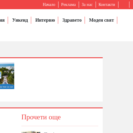
Начало
Реклама
За нас
Контакти
ия
Уикенд
Интервю
Здравето
Моден свят
Прочети още