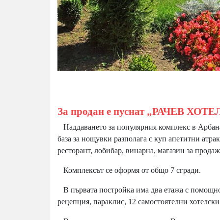
За продан е пуснат „РАЧЕВ ХОТ
Наддаването за популярния комплекс в Арбанаси
база за нощувки разполага с куп апетитни атра
ресторант, лобибар, винарна, магазин за прода
Комплексът се оформя от общо 7 сгради.
В първата постройка има два етажа с помощно
рецепция, параклис, 12 самостоятелни хотелски 