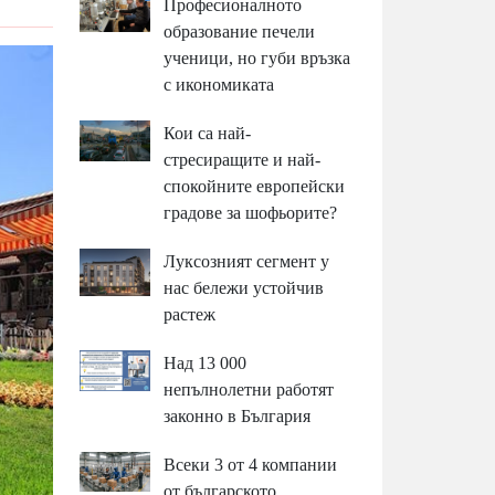
Професионалното
образование печели
ученици, но губи връзка
с икономиката
Кои са най-
стресиращите и най-
спокойните европейски
градове за шофьорите?
Луксозният сегмент у
нас бележи устойчив
растеж
Над 13 000
непълнолетни работят
законно в България
Всеки 3 от 4 компании
от българското