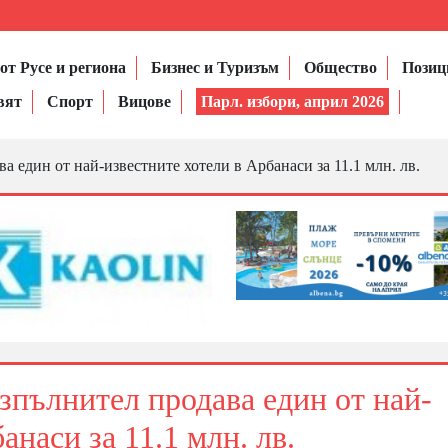
от Русе и региона
Бизнес и Туризъм
Общество
Позиц
вят
Спорт
Вицове
Парл. избори, април 2026
а един от най-известните хотели в Арбанаси за 11.1 млн. лв.
изпълнител продава един от най-
анаси за 11.1 млн. лв.