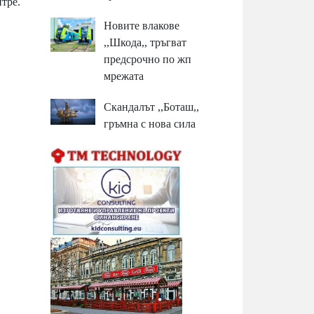
нтре.
Новите влакове
,,Шкода,, тръгват
предсрочно по жп
мрежата
Скандалът ,,Боташ,,
гръмна с нова сила