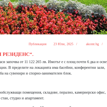
Публикация
23 Юли, 2025 /
akcent.bg /
ЕЛ РЕЗИДЕНС“.
 започва от 11 122 265 лв. Имотът е с площ почти 6 дка и осве
кции. В пределите на локацията има басейни, конферентни зали,
жба на сувенири и спорно-занимателен блок.
обслужващи помещения, складове, перално, камериерски офис,
стаи, студио и апартамент.