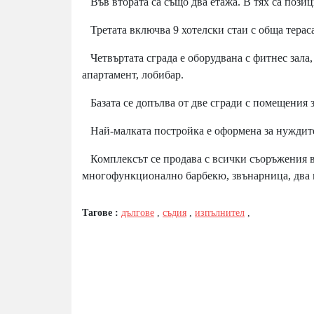
Във втората са също два етажа. В тях са позици
Третата включва 9 хотелски стаи с обща тераса
Четвъртата сграда е оборудвана с фитнес зала,
апартамент, лобибар.
Базата се допълва от две сгради с помещения з
Най-малката постройка е оформена за нуждите 
Комплексът се продава с всички съоръжения в
многофункционално барбекю, звънарница, два 
Тагове :
дългове
,
съдия
,
изпълнител
,