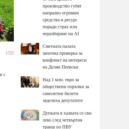
производство губят
напразно огромни
средства и ресурс
поради страх или
неразбиране на AI
Сметната палата
започна проверка за
1725
конфликт на интереси
на Делян Пеевски
н с
Над 1 млн. евро за
обществени поръчки за
самолетни билети
заделиха депутатите
Дупката в хазната се сви
леко след четвъртия
транш по ПВУ