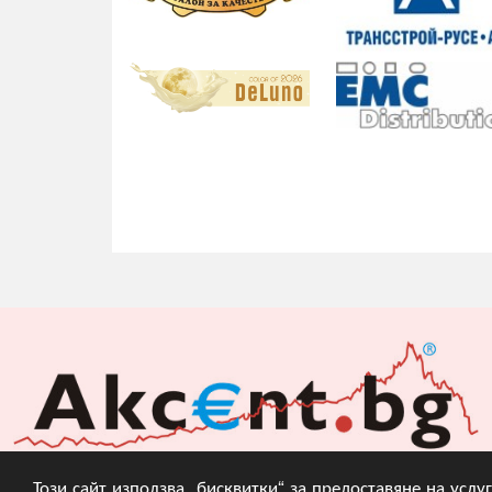
Този сайт използва „бисквитки“ за предоставяне на усл