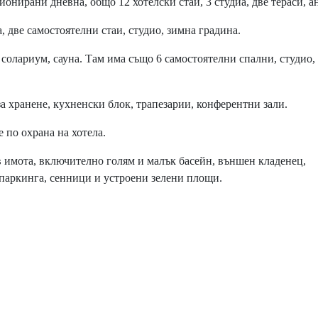
онирани дневна, общо 12 хотелски стаи, 3 студиа, две тераси, а
, две самостоятелни стаи, студио, зимна градина.
 солариум, сауна. Там има също 6 самостоятелни спални, студио,
а хранене, кухненски блок, трапезарии, конферентни зали.
по охрана на хотела.
 имота, включително голям и малък басейн, външен кладенец,
паркинга, сенници и устроени зелени площи.