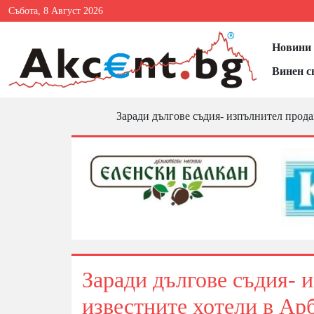
Събота, 8 Август 2026
Новини 
Винен с
Заради дългове съдия- изпълнител продав
Заради дългове съдия- 
известните хотели в Арб