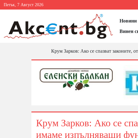
Петък, 7 Август 2026
Новини 
Винен с
Крум Зарков: Ако се спазват законите, 
Крум Зарков: Ако се спа
имаме изпълняващи фун