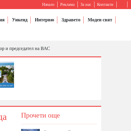
Начало
Реклама
За нас
Контакти
ия
Уикенд
Интервю
Здравето
Моден свят
рор и председател на ВАС
да
Прочети още