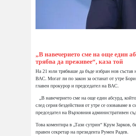
„В навечерието сме на още един а
трябва да преживее“, каза той
На 21 юли трябваше да бъде избран нов състав 
ВАС. Могат ли по закон за останат от утре Бо
главен прокурор и председател на ВАС.
„В навечерието сме на още един абсурд, който
след серия бездействия от утре се озоваваме в
председател на Върховния административен съд –
Това коментира в „Тази сутрин“ Крум Зарков, 
правен секретар на президента Румен Радев.