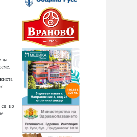
,
и да
реме.
яснота
ъс
 си, но
че