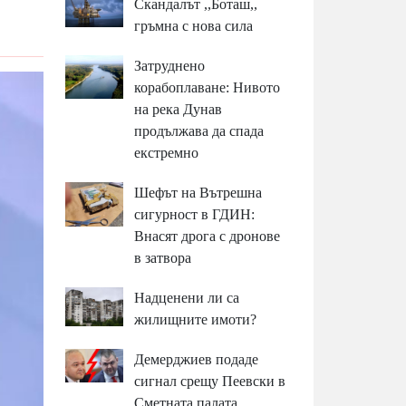
Скандалът ,,Боташ,,
гръмна с нова сила
Затруднено
корабоплаване: Нивото
на река Дунав
продължава да спада
екстремно
Шефът на Вътрешна
сигурност в ГДИН:
Внасят дрога с дронове
в затвора
Надценени ли са
жилищните имоти?
Демерджиев подаде
сигнал срещу Пеевски в
Сметната палата