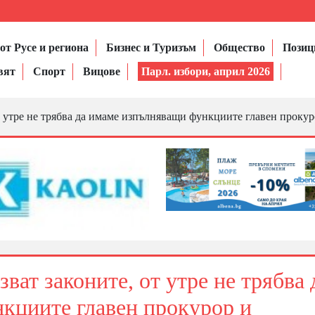
от Русе и региона
Бизнес и Туризъм
Общество
Позиц
вят
Спорт
Вицове
Парл. избори, април 2026
от утре не трябва да имаме изпълняващи функциите главен проку
зват законите, от утре не трябва 
кциите главен прокурор и