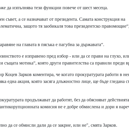
оже да изпълнява тези функции повече от шест месеца.
н съвет, а се назначават от президента. Самата конструкция на
лематична, защото тя заобикаля това президентско правомощие“
равяне на главата в пясъка е пагубна за държавата“.
инството е изправено пред избор - или да се прави на глухо, ил
пи същата мотика“, която други правителства са правили преди в
р Коцев Зарков коментира, че когато прокуратурата работи в не
яка една акция, която засяга длъжностно лице, ще бъде гледана с
уратурата продължават да работят, без да обясняват действията
а антикорупционната комисия не е добре обмислена и дори я наре
о да се обмисли дали да се закрие, или не", смята Зарков.