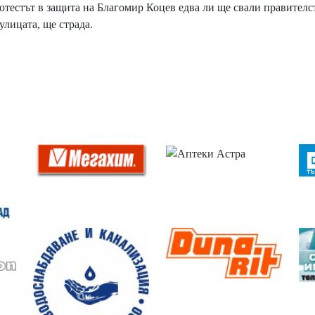
естът в защита на Благомир Коцев едва ли ще свали правителс
улицата, ще страда.