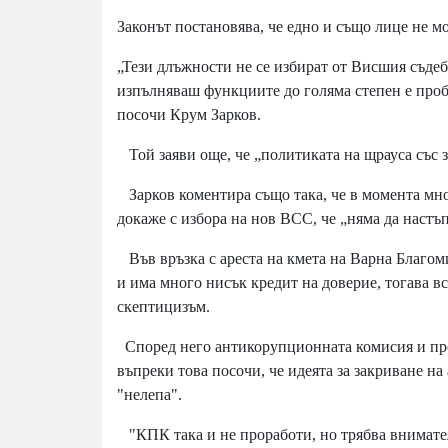
Законът постановява, че едно и също лице не м
„Тези длъжности не се избират от Висшия съдебе
изпълняваш функциите до голяма степен е проб
посочи Крум Зарков.
Той заяви още, че „политиката на щрауса със за
Зарков коментира също така, че в момента мноз
докаже с избора на нов ВСС, че „няма да настъ
Във връзка с ареста на кмета на Варна Благоми
и има много нисък кредит на доверие, тогава вс
скептицизъм.
Според него антикорупционната комисия и прок
въпреки това посочи, че идеята за закриване н
"нелепа".
"КПК така и не проработи, но трябва внимателн