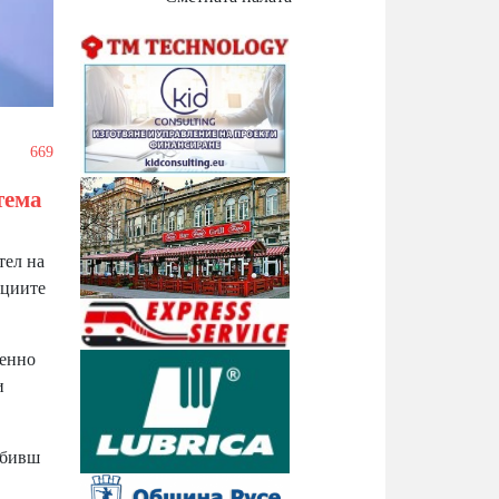
/
669
тема
тел на
кциите
менно
и
 бивш