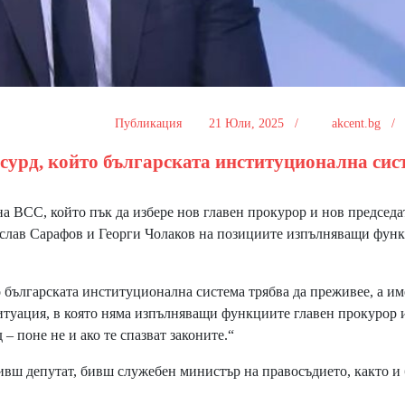
Публикация
21 Юли, 2025 /
akcent.bg 
бсурд, който българската институционална сис
на ВСС, който пък да избере нов главен прокурор и нов председа
рислав Сарафов и Георги Чолаков на позициите изпълняващи фун
 българската институционална система трябва да преживее, а и
 ситуация, в която няма изпълняващи функциите главен прокурор 
 поне не и ако те спазват законите.“
бивш депутат, бивш служебен министър на правосъдието, както и