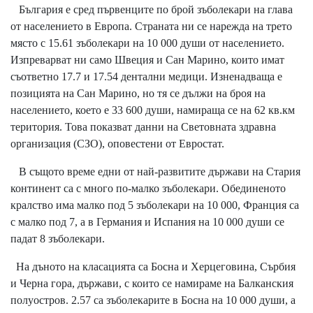
България е сред първенците по брой зъболекари на глава
от населението в Европа. Страната ни се нарежда на трето
място с 15.61 зъболекари на 10 000 души от населението.
Изпреварват ни само Швеция и Сан Марино, които имат
съответно 17.7 и 17.54 дентални медици. Изненадваща е
позицията на Сан Марино, но тя се дължи на броя на
населението, което е 33 600 души, намираща се на 62 кв.км
територия. Това показват данни на Световната здравна
организация (СЗО), оповестени от Евростат.
В същото време едни от най-развитите държави на Стария
континент са с много по-малко зъболекари. Обединеното
кралство има малко под 5 зъболекари на 10 000, Франция са
с малко под 7, а в Германия и Испания на 10 000 души се
падат 8 зъболекари.
На дъното на класацията са Босна и Херцеговина, Сърбия
и Черна гора, държави, с които се намираме на Балканския
полуостров. 2.57 са зъболекарите в Босна на 10 000 души, а