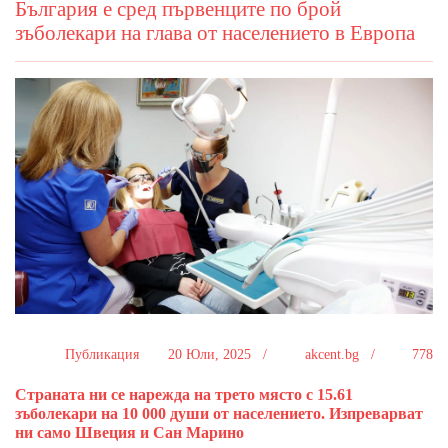
България е сред първенците по брой
зъболекари на глава от населението в Европа
Публикация
20 Юли, 2025 /
akcent.bg /
778
Страната ни се нарежда на трето място с 15.61
зъболекари на 10 000 души от населението. Изпреварват
ни само Швеция и Сан Марино