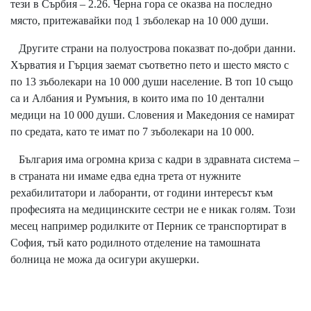
тези в Сърбия – 2.26. Черна гора се оказва на последно
място, притежавайки под 1 зъболекар на 10 000 души.
Другите страни на полуострова показват по-добри данни.
Хърватия и Гърция заемат съответно пето и шесто място с
по 13 зъболекари на 10 000 души население. В топ 10 също
са и Албания и Румъния, в които има по 10 дентални
медици на 10 000 души. Словения и Македония се намират
по средата, като те имат по 7 зъболекари на 10 000.
България има огромна криза с кадри в здравната система –
в страната ни имаме едва една трета от нужните
рехабилитатори и лаборанти, от години интересът към
професията на медицинските сестри не е никак голям. Този
месец например родилките от Перник се транспортират в
София, тъй като родилното отделение на тамошната
болница не можа да осигури акушерки.