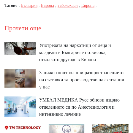
Тагове :
България
,
Европа
,
зъболекари
,
Европа
,
Прочети още
Употребата на наркотици от деца и
младежи в България е по-висока,
отколкото другаде в Европа
Занижен контрол при разпространението
на съставки за производство на фентанил
у нас
УМБАЛ МЕДИКА Русе обнови изцяло
отделението си по Анестезиология и
интензивно лечение