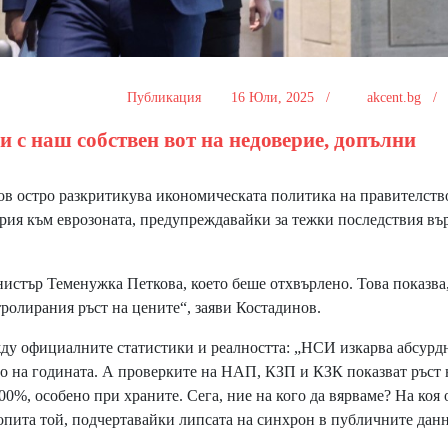
Публикация
16 Юли, 2025 /
akcent.bg 
и с наш собствен вот на недоверие, допълни
 остро разкритикува икономическата политика на правителств
ария към еврозоната, предупреждавайки за тежки последствия въ
стър Теменужка Петкова, което беше отхвърлено. Това показва,
ролирания ръст на цените“, заяви Костадинов.
ду официалните статистики и реалността: „НСИ изкарва абсурд
то на годината. А проверките на НАП, КЗП и КЗК показват ръст 
0%, особено при храните. Сега, ние на кого да вярваме? На коя 
опита той, подчертавайки липсата на синхрон в публичните дан