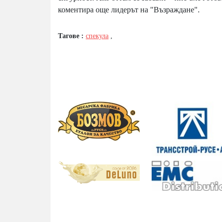
коментира още лидерът на "Възраждане".
Тагове :
спекула
,