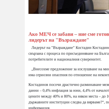
Ако МЕЧ се забави – ние сме готов
лидерът на "Възраждане"
Лидерът на "Възраждане" Костадин Костадинов
свързана с процеса по присъединяване на Бълг
потребителите и националния суверенитет.
„Внесохме предложение за изслушване на мини
има сериозни опасения по отношение на неконт
Костадинов посочи драстично разминаване меж
данни – 0,4% инфлация за юни, 4,4% от начало
цените между 40% и 80%, на някои места – до 10
държавните институции следва да вярваме?“, п
информация.