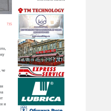
/
735
ото,
рху
 че
ни
на
от
ни и