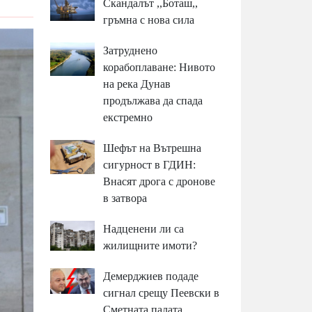
Скандалът ,,Боташ,,
гръмна с нова сила
Затруднено
корабоплаване: Нивото
на река Дунав
продължава да спада
екстремно
Шефът на Вътрешна
сигурност в ГДИН:
Внасят дрога с дронове
в затвора
Надценени ли са
жилищните имоти?
Демерджиев подаде
сигнал срещу Пеевски в
Сметната палата