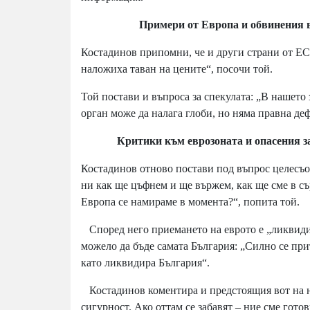
Примери от Европа и обвинения в 
Костадинов припомни, че и други страни от ЕС 
наложиха таван на цените“, посочи той.
Той постави и въпроса за спекулата: „В нашето
орган може да налага глоби, но няма правна де
Критики към еврозоната и опасения за 
Костадинов отново постави под въпрос целесъоб
ни как ще цъфнем и ще вържем, как ще сме в сър
Европа се намираме в момента?“, попита той.
Според него приемането на еврото е „ликвидир
можело да бъде самата България: „Силно се при
като ликвидира България“.
Костадинов коментира и предстоящия вот на не
сигурност. Ако оттам се забавят – ние сме готов