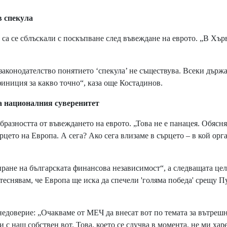
спекула
са се сблъскали с поскъпване след въвеждане на еврото. „В Хър
 законодателство понятието ‘спекула’ не съществува. Всеки държ
финиция за какво точно“, каза още Костадинов.
националния суверенитет
разността от въвеждането на еврото. „Това не е панацея. Обясн
цето на Европа. А сега? Ако сега влизаме в сърцето – в кой орг
ане на българската финансова независимост“, а следващата цел
теснявам, че Европа ще иска да спечели 'голяма победа' срещу П
доверие: „Очакваме от МЕЧ да внесат вот по темата за вътреш
и с наш собствен вот. Това, което се случва в момента, не ми хар