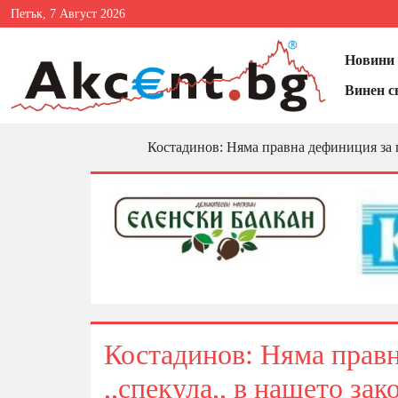
Петък, 7 Август 2026
Новини 
Винен с
Костадинов: Няма правна дефиниция за п
Костадинов: Няма правн
,,спекула,, в нашето за