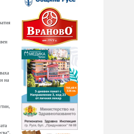
ватия
авен
яваха
ан на
утин,
ната
есва“,