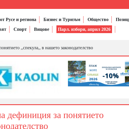
от Русе и региона
Бизнес и Туризъм
Общество
Позиц
вят
Спорт
Вицове
Парл. избори, април 2026
онятието ,,спекула,, в нашето законодателство
а дефиниция за понятието
конодателство