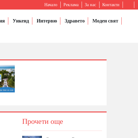
Начало
Реклама
За нас
Контакти
ия
Уикенд
Интервю
Здравето
Моден свят
Прочети още