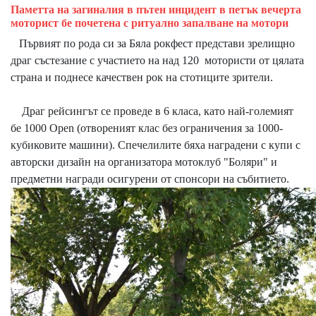
Паметта на загиналия в пътен инцидент в петък вечерта
моторист бе почетена с ритуално запалване на мотори
Първият по рода си за Бяла рокфест представи зрелищно
драг състезание с участието на над 120 мотористи от цялата
страна и поднесе качествен рок на стотиците зрители.
Драг рейсингът се проведе в 6 класа, като най-големият
бе 1000 Open (отвореният клас без ограничения за 1000-
кубиковите машини). Спечелилите бяха наградени с купи с
авторски дизайн на организатора мотоклуб "Боляри" и
предметни награди осигурени от спонсори на събитието.