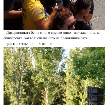
Дисциплината бе на много високо ниво - изискванията за
екипировка, както и спазването на правилника бяха
стриктно изпълнени от всички.