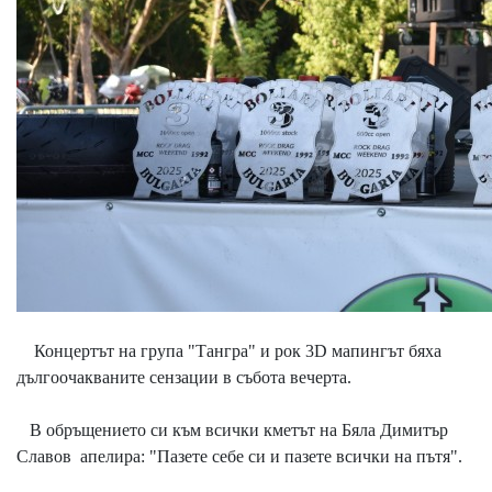
Концертът на група "Тангра" и рок 3D мапингът бяха
дългоочакваните сензации в събота вечерта.
В обръщението си към всички кметът на Бяла Димитър
Славов апелира: "Пазете себе си и пазете всички на пътя".