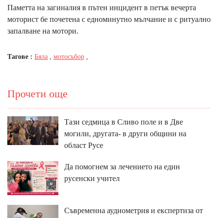
Паметта на загиналия в пътен инцидент в петък вечерта
моторист бе почетена с едноминутно мълчание и с ритуално
запалване на мотори.
Тагове :
Бяла
,
мотосъбор
,
Прочети още
Тази седмица в Сливо поле и в Две
могили, другата- в други общини на
област Русе
Да помогнем за лечението на един
русенски учител
Съвременна аудиометрия и експертиза от