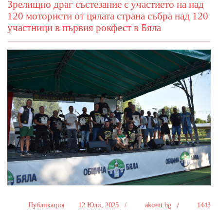
Зрелищно драг състезание с участието на над
120 мотористи от цялата страна събра над 120
участници в първия рокфест в Бяла
Публикация
12 Юли, 2025 /
akcent.bg /
1443