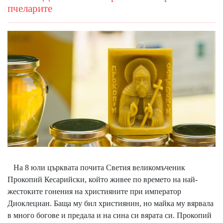
пчеларите
На 8 юли църквата почита Светия великомъченик
Прокопий Кесарийски, който живее по времето на най-
жестоките гонения на християните при император
Диоклециан. Баща му бил християнин, но майка му вярвала
в много богове и предала и на сина си вярата си. Прокопий