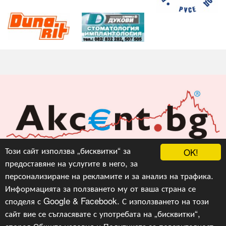
Акцент БГ ЕООД
Този сайт използва „бисквитки“ за
OK!
предоставяне на услугите в него, за
info@akcent.bg
персонализиране на рекламите и за анализ на трафика.
Facebook
Информацията за ползването му от ваша страна се
споделя с Google & Facebook. С използването на този
сайт вие се съгласявате с употребата на „бисквитки“,
Copyright © 2010, 2016, 2018-2022, 2023, v.3.0,
Акцент
БГ ЕООД
, Уеб Дизайн и програмиране :
Гейт.БГ
според
Общите условия
и
Политиката за поверителност
.