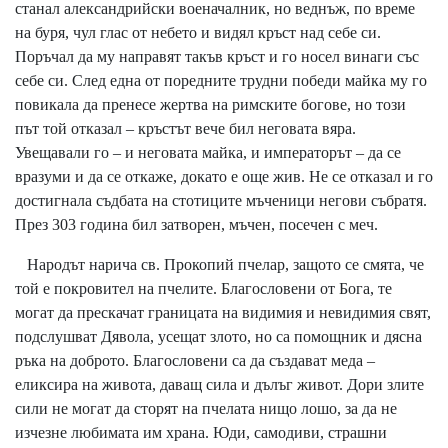
станал александрийски военачалник, но веднъж, по време
на буря, чул глас от небето и видял кръст над себе си.
Поръчал да му направят такъв кръст и го носел винаги със
себе си. След една от поредните трудни победи майка му го
повикала да пренесе жертва на римските богове, но този
път той отказал – кръстът вече бил неговата вяра.
Увещавали го – и неговата майка, и императорът – да се
вразуми и да се откаже, докато е още жив. Не се отказал и го
достигнала съдбата на стотиците мъченици негови събратя.
През 303 година бил затворен, мъчен, посечен с меч.
Народът нарича св. Прокопий пчелар, защото се смята, че
той е покровител на пчелите. Благословени от Бога, те
могат да прескачат границата на видимия и невидимия свят,
подслушват Дявола, усещат злото, но са помощник и дясна
ръка на доброто. Благословени са да създават меда –
еликсира на живота, даващ сила и дълъг живот. Дори злите
сили не могат да сторят на пчелата нищо лошо, за да не
изчезне любимата им храна. Юди, самодиви, страшни