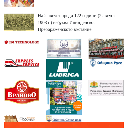
На 2 август преди 122 години (2 август
1903 г.) избухва Илинденско-
Преображенското въстание