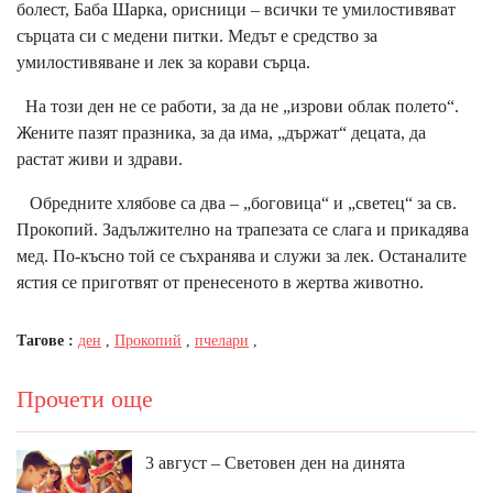
болест, Баба Шарка, орисници – всички те умилостивяват
сърцата си с медени питки. Медът е средство за
умилостивяване и лек за корави сърца.
На този ден не се работи, за да не „изрови облак полето“.
Жените пазят празника, за да има, „държат“ децата, да
растат живи и здрави.
Обредните хлябове са два – „боговица“ и „светец“ за св.
Прокопий. Задължително на трапезата се слага и прикадява
мед. По-късно той се съхранява и служи за лек. Останалите
ястия се приготвят от пренесеното в жертва животно.
Тагове :
ден
,
Прокопий
,
пчелари
,
Прочети още
3 август – Световен ден на динята