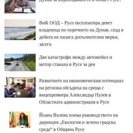
ВиК ООД – Русе експлоатира девет
кладенеца по поречието на Дунав, спад в
дебита не налага допълнителни мерки,
засега
Две катастрофи между автомобил и
мотор станаха в Русе за ден
Развитието на икономическия потенциал
на региона обсъдиха на среща с
вицепремиера Александър Пулев в
Областната администрация в Русе
Йоана Вълева поема ръководството на
дирекция „Екология и зелена градска
среда“ в Община Русе