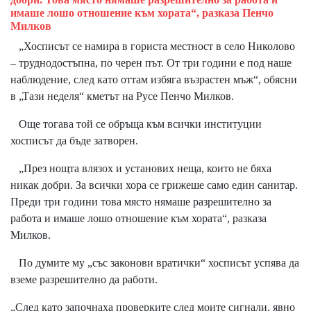
имаше лошо отношение към хората“, разказа Пенчо
Милков
„Хосписът се намира в гориста местност в село Николово
– труднодостъпна, по черен път. От три години е под наше
наблюдение, след като оттам избяга възрастен мъж“, обясни
в „Тази неделя“ кметът на Русе Пенчо Милков.
Още тогава той се обръща към всички институции
хосписът да бъде затворен.
„През нощта влязох и установих неща, които не бяха
никак добри. За всички хора се грижеше само един санитар.
Преди три години това място нямаше разрешително за
работа и имаше лошо отношение към хората“, разказа
Милков.
По думите му „със законови вратички“ хосписът успява да
вземе разрешително да работи.
„След като започнаха проверките след моите сигнали, явно