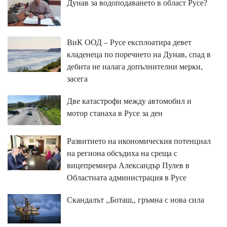
Дунав за водоподаването в област Русе?
ВиК ООД – Русе експлоатира девет
кладенеца по поречието на Дунав, спад в
дебита не налага допълнителни мерки,
засега
Две катастрофи между автомобил и
мотор станаха в Русе за ден
Развитието на икономическия потенциал
на региона обсъдиха на среща с
вицепремиера Александър Пулев в
Областната администрация в Русе
Скандалът ,,Боташ,, гръмна с нова сила