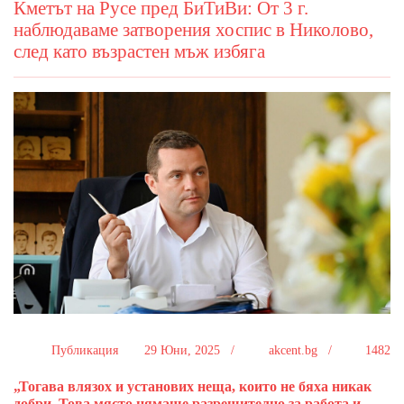
Кметът на Русе пред БиТиВи: От 3 г.
наблюдаваме затворения хоспис в Николово,
след като възрастен мъж избяга
Публикация
29 Юни, 2025 /
akcent.bg /
1482
„Тогава влязох и установих неща, които не бяха никак
добри. Това място нямаше разрешително за работа и