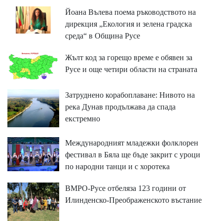
Йоана Вълева поема ръководството на
дирекция „Екология и зелена градска
среда“ в Община Русе
Жълт код за горещо време е обявен за
Русе и още четири области на страната
Затруднено корабоплаване: Нивото на
река Дунав продължава да спада
екстремно
Международният младежки фолклорен
фестивал в Бяла ще бъде закрит с уроци
по народни танци и с хоротека
ВМРО-Русе отбеляза 123 години от
Илинденско-Преображенското въстание