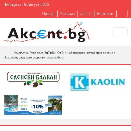
Четвъртък, 6 Август 2026
Начало
Реклама
За нас
Контакти
Кметът на Русе пред БиТиВи: От 3 г. наблюдаваме затворения хоспис в
Николово, след като възрастен мъж избяга