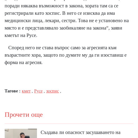
поради някаква възможност в закона, хората там са се
регистрирали като хоспис. В него се изисква да има
медицински лица, лекари, сестри. Това не е установено на
място и е представлявало заобикаляне на закона“, заяви
кметът на Русе.
Според него не става въпрос само за агресията към
възрастните хора, защото по думите му да ги изоставиш е
форма на агресия.
Тагове :
кмет
,
Русе
,
хоспис
,
Прочети още
Създава ли опасност засушаването на