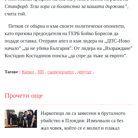
Станфорд. Тези хора са богатство за нашата държава”
,
счита той.
Петков се обърна и към своите политически опоненти,
като призова председателя на ГЕРБ Бойко Борисов да
подаде оставка. Отправи апел и към лидера на „ДПС-Ново
начало” „да не убива България”. От лидера на „Възраждане”
Костадин Костадинов поиска „да спре да лъже за еврото”.
Тагове :
Кирил
,
ПП
,
съпредседател
,
депутат
,
Прочети още
Наркотици ли са замесени в бруталното
убийство в Пловдив: Измъчвали са без
жал човек, който се е молил и плакал