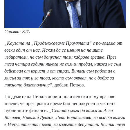
Снимка: БТА
„Каузата на „Продължаваме Промяната” е по-голяма от
всеки един от нас. Искам да се извиня на нашите
избиратели, че съм допуснал тази кадрова грешка. През
тези четири години никога не съм ги предал, никога не съм
действал от корист и от страх. Винаги съм работил с
мисъл за тях и за това, което съм вярвал, че е добре за
тяхното благополучие”
, добави Петков.
По думите на Петков дори и политическите му врагове
знаели, че през цялото време бил неподкупен и честен с
публичните финанси.
„Същото мога да кажа за Асен
Василев, Николай Денков, Лена Бориславова, за всички колеги
в Изпълнителния съвет, за колегите депутати. Всички тези