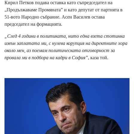
Кирил Петков подава оставка като съпредседател на
„Продължаваме Промяната” и като депутат от партията в
51-вото Народно събрание. Асен Василев остава
председател на формацията.
„След 4 години в политиката, нито една взета стотинка
извън заплатата ми, с нулева корупция на директните хора
около мен, аз поемам политическата отговорност за
провала ми в подбора на кадри в София”
, каза той.