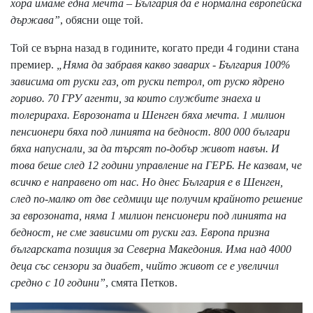
хора имаме една мечта – България да е нормална европейска
държава”
, обясни още той.
Той се върна назад в годините, когато преди 4 години стана
премиер.
„Няма да забравя какво заварих - България 100%
зависима от руски газ, от руски петрол, от руско ядрено
гориво. 70 ГРУ агенти, за които службите знаеха и
толерираха. Еврозоната и Шенген бяха мечта. 1 милион
пенсионери бяха под линията на бедност. 800 000 българи
бяха напуснали, за да търсят по-добър живот навън. И
това беше след 12 години управление на ГЕРБ. Не казвам, че
всичко е направено от нас. Но днес България е в Шенген,
след по-малко от две седмици ще получим крайното решение
за еврозоната, няма 1 милион пенсионери под линията на
бедност, не сме зависими от руски газ. Европа призна
българската позиция за Северна Македония. Има над 4000
деца със сензори за диабет, чийто живот се е увеличил
средно с 10 години”
, смята Петков.