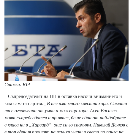
Снимка: БТА
Съпредседателят на ПП в оставка насочи вниманието и
към самата партия:
„В нея има много свестни хора. Самата
тя е оглавявана от умни и можещи хора. Асен Василев –
моят съпредседател и приятел, беше един от най-добрите
в класа ни в „Харвард”, още си го спомням. Николай Денков е
в топ единия процент на всички учени в света по ранга на