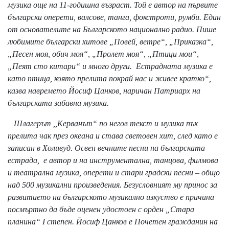
музика още на 11-годишна възраст. Той е автор на първите
български оперети, валсове, танга, фокстроти, румби. Един
от основателите на Българското национално радио. Пише
любимите български хитове „Повей, ветре“, „Приказка“,
„Песен моя, обич моя“, „Пролет моя“, „Птици мои“,
„Пеят сто китари“ и много други. Естрадната музика е
като птица, която прелита покрай нас и живее кратко“,
казва навремето Йосиф Цанков, наричан Патриарх на
българската забавна музика.
Шлагерът ,,Керванът“ по негов текст и музика пък
прелита чак през океана и става световен хит, след като е
записан в Холивуд. Освен вечните песни на българската
естрада, е автор и на инструментална, танцова, филмова
и театрална музика, оперети и стари градски песни – общо
над 500 музикални произведения. Безусловният му принос за
развитието на българското музикално изкуство е причина
посмъртно да бъде оценен удостоен с орден „Стара
планина“ I степен. Йосиф Цанков е Почетен гражданин на