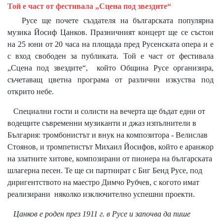
Той е част от фестивала „Сцена под звездите“
Русе ще почете създателя на българската популярна
музика Йосиф Цанков. Празничният концерт ще се състои
на 25 юни от 20 часа на площада пред Русенската опера и е
с вход свободен за публиката. Той е част от фестивала
„Сцена под звездите“, който Община Русе организира,
съчетаващ цветна програма от различни изкуства под
открито небе.
Специални гости и солисти на вечерта ще бъдат едни от
водещите съвременни музиканти и джаз изпълнители в
България: тромбонистът и внук на композитора - Велислав
Стоянов, и тромпетистът Михаил Йосифов, който е аранжор
на златните хитове, композирани от пионера на българската
шлагерна песен. Те ще си партнират с Биг Бенд Русе, под
диригентството на маестро Димчо Рубчев, с когото имат
реализирани няколко изключително успешни проекти.
Цанков е роден през 1911 г. в Русе и започва да пише