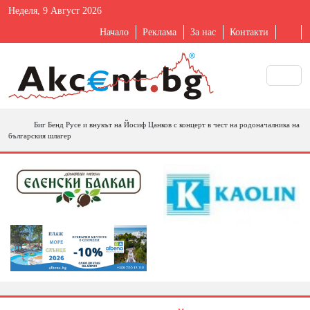
Неделя, 9 Август 2026
Начало
Реклама
За нас
Контакти
Биг Бенд Русе и внукът на Йосиф Цанков с концерт в чест на родоначалника на
българския шлагер