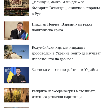
,,Илинден, майко, Илинден – за
българите Великден,, оживява историята
в Русе
Николай Ненчев: Вървим към тежка
политическа криза
Колумбийски картели изпращат
доброволци в Украйна, които да изучават
използването на дронове
Зеленски е шести по рейтинг в Украйна
Разкриха наркооранжерия в столицата,
иззети са различни наркотици