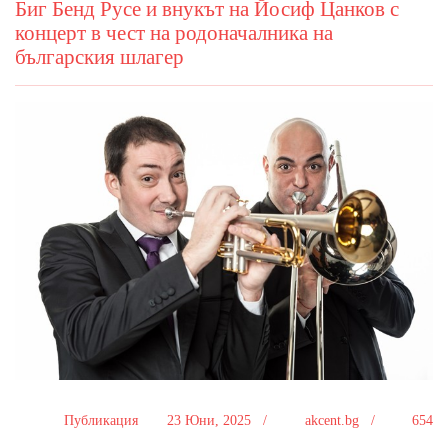
Биг Бенд Русе и внукът на Йосиф Цанков с
концерт в чест на родоначалника на
българския шлагер
Публикация
23 Юни, 2025 /
akcent.bg /
654