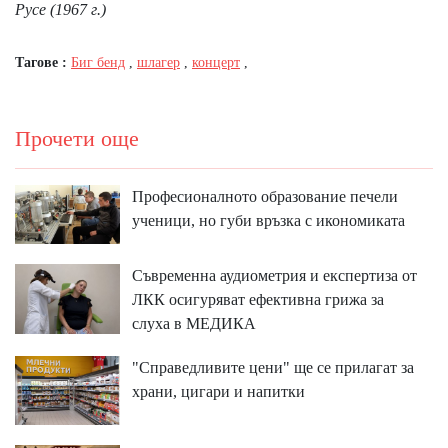
Русе (1967 г.)
Тагове :
Биг бенд
,
шлагер
,
концерт
,
Прочети още
Професионалното образование печели
ученици, но губи връзка с икономиката
Съвременна аудиометрия и експертиза от
ЛКК осигуряват ефективна грижа за
слуха в МЕДИКА
"Справедливите цени" ще се прилагат за
храни, цигари и напитки