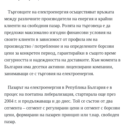
Търговците на електроенергия осъществяват връзката
между различните производители на енергия и крайни
клиенти на свободния пазар. Ролята на търговеца е да
предложи максимално изгодни финансови условия на
своите клиенти в зависимост от профила им на
производство / потребление и на определените борсови
цени за конкретен период, гарантирайки в същото време
сигурността и надеждността на доставките. Към момента в
България има десетки активни лицензирани компании,
занимаващи се с търговия на електроенергия.
Пазарът на електроенергия в Република България е в
процес на поетапна либерализация, стартирала още през
2004 г. и продължаваща и до днес. Той се състои от два
сегмента – сегмент с регулирани цени и сегмент с борсови
цени, формирани на пазарен принцип или т.нар. свободен
пазар.