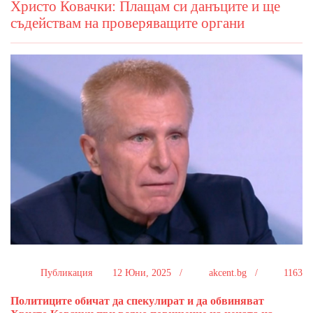
Христо Ковачки: Плащам си данъците и ще
съдействам на проверяващите органи
Публикация
12 Юни, 2025 /
akcent.bg /
1163
Политиците обичат да спекулират и да обвиняват