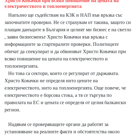
Христо Ковачки при всяко повишение на цената на
електричеството и топлоенергията
Напълно ще съдействам на КЗК и НАП във връзка със
започнатите проверки. Не се страхувам от такива, защото си
плащам данъците в България и целият ми бизнес е на светло
, заяви бизнесменът Христо Ковачки във връзка с
информациите за стартиралите проверки. Политиците
обичат да спекулират и да обвиняват Христо Ковачки при
всяко повишение на цената на електричеството и
топлоенергията.
Но това са сектори, които се регулират от държавата.
Христо Ковачки не определя нито цените на
електричеството, нито на топлоенергията. Още повече, че
електричеството е борсова стока, а тя се търгува по
правилата на ЕС и цената се определя от целия балкански
регион.
Надявам се проверяващите органи да работят за
установяване на реалните факти и обстоятелства около