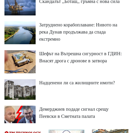
Скандалът ,,Боташ,, гръмна с нова сила
Затруднено корабоплаване: Нивото на
река Дунав продължава да спада
екстремно
Шефът на Вътрешна сигурност в ГДИН:
Внасят дрога с дронове в затвора
Надценени ли са жилищните имоти?
Демерджиев подаде сигнал срещу
Пеевски в Сметната палата