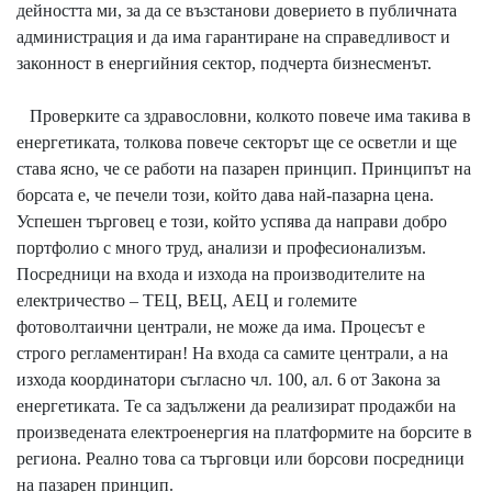
дейността ми, за да се възстанови доверието в публичната
администрация и да има гарантиране на справедливост и
законност в енергийния сектор, подчерта бизнесменът.
Проверките са здравословни, колкото повече има такива в
енергетиката, толкова повече секторът ще се осветли и ще
става ясно, че се работи на пазарен принцип. Принципът на
борсата е, че печели този, който дава най-пазарна цена.
Успешен търговец е този, който успява да направи добро
портфолио с много труд, анализи и професионализъм.
Посредници на входа и изхода на производителите на
електричество – ТЕЦ, ВЕЦ, АЕЦ и големите
фотоволтаични централи, не може да има. Процесът е
строго регламентиран! На входа са самите централи, а на
изхода координатори съгласно чл. 100, ал. 6 от Закона за
енергетиката. Те са задължени да реализират продажби на
произведената електроенергия на платформите на борсите в
региона. Реално това са търговци или борсови посредници
на пазарен принцип.