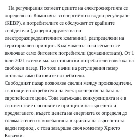
На регулирания сегмент цените на електроенергията се
определят от Комисията за енергийно и водно регулиране
(КЕВР), а потребителите се обслужват от крайните
снабдители (дъщерни дружества на
електроразпределителните компании), разпределени на
териториален принцип. Към момента този сегмент се
включват само битовите потребители (домакинствата). От 1
юли 2021 всички малки стопански потребители излязоха на
свободен пазар. По този начин на регулирания пазар
останаха само битовите потребители.
Свободният пазар позволява сделки между производители,
търговци и потребители на електроенергия на база на
европейските цени. Това задължава конкуренцията и е в
съответствие с основните принципи на търсенето и
предлагането, където цената на енергията се определя до
голяма степен от колебанията в кривата на търсенето за
даден период , с това завършва своя коментар Христо
Ковачки.