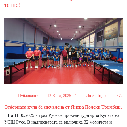
тенис!
Публикация
12 Юни, 2025 /
akcent.bg /
472
Отборната купа бе спечелена от Янтра Полски Тръмбеш.
На 11.06.2025 в град Русе се проведе турнир за Купата на
УСШ Русе. В надпреварата се включиха 32 момичета и