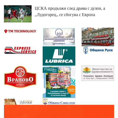
ЦСКА продължи след драма с дузпи, а
,,Лудогорец,, се сбогува с Европа