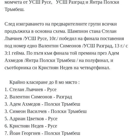
момчета от УСШ Русе, УСШ Разград и Янтра Полски
Тръмбеш.
След изиграването на предварителните групи всички
продължиха в основна схема. Шампион стана Стелан
Лъвчиев /УСШ Русе, 10г./ победил на финала поставения
под номер едно Валентин Симеонов /УСШ Разград, 13 г./ с
3:1 гейма. По пътя към финала той премина през Адем
Ахмедов /Янтра Полски Тръмбеш / на полуфинал, и
съотборника си Кристиян Недев на четвъртфинал.
Крайно класиране до 8 мо място :
1. Стелан Лъвчиев - Русе
2. Валентин Симеонов - Разград
3. Адем Ахмедов - Полски Тръмбеш
3. Симеон Василчев - Полски Тръмбеш
5. Адриан Цветков - Русе
6. Кристиян Недев - Русе
7. Йоан Георгиев - Полски Тръмбеш