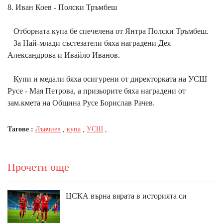
8. Иван Коев - Полски Тръмбеш
Отборната купа бе спечелена от Янтра Полски Тръмбеш.
За Най-млади състезатели бяха наградени Дея
Александрова и Ивайло Иванов.
Купи и медали бяха осигурени от директорката на УСШ
Русе - Мая Петрова, а призьорите бяха наградени от
зам.кмета на Община Русе Борислав Рачев.
Тагове :
Лъвчиев
,
купа
,
УСШ
,
Прочети още
ЦСКА върна вярата в историята си