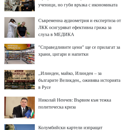
ученици, но губи връзка с икономиката
Съвременна аудиометрия и експертиза от
ЛКК осигуряват ефективна грижа за
слуха в МЕДИКА
"Справедливите цени" ще се прилагат за
храни, цигари и напитки
,,Илинден, майко, Илинден – за
българите Великден,, оживява историята
в Русе
Николай Ненчев: Вървим към тежка
политическа криза
Колумбийски картели изпращат