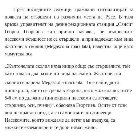
През последните седмици граждани сигнализират за
появата на стършели на различни места на Русе. В тази
връзка управителят на дезинфекционната станция „Санси“
Георги Георгиев категорично заявява, че въпросните
насекоми всъщност не са стършели, а принадлежат към вида
жълточела сколия (Megascolia maculata), известна още като
мамутска оса.
„Жълточелата сколия няма нищо общо със стършелите, тъй
като това са два различни вида насекоми. Жълточелата
сколия се нарича Megascolia maculata.
Тя е най-едрото
ципокрило, което се среща в Европа, като може да достигне
5-6 см по дължина (ципокрили насекоми са летящите
стършели, оси, пчели)“, обяснява Георгиев. Осите от този
вид не правят гнезда, а са самостоятелно живеещи.
Насекомите, които виждаме да летят във въздуха, са
мъжките екземпляри и те дори нямат жило.