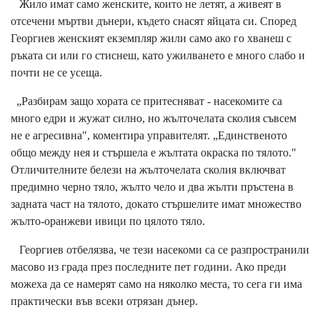
Жило имат само женските, които не летят, а живеят в
отсечени мъртви дънери, където снасят яйцата си. Според
Георгиев женският екземпляр жили само ако го хванеш с
ръката си или го стиснеш, като ужилването е много слабо и
почти не се усеща.
„Разбирам защо хората се притесняват - насекомите са
много едри и жужат силно, но жълточелата сколия съвсем
не е агресивна", коментира управителят. „Единственото
общо между нея и стършела е жълтата окраска по тялото."
Отличителните белези на жълточелата сколия включват
предимно черно тяло, жълто чело и два жълти пръстена в
задната част на тялото, докато стършелите имат множество
жълто-оранжеви ивици по цялото тяло.
Георгиев отбелязва, че тези насекоми са се разпространили
масово из града през последните пет години. Ако преди
можеха да се намерят само на няколко места, то сега ги има
практически във всеки отрязан дънер.