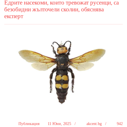
Едрите насекоми, които тревожат русенци, са
безобидни жълточели сколии, обяснява
експерт
Публикация
11 Юни, 2025 /
akcent.bg /
942