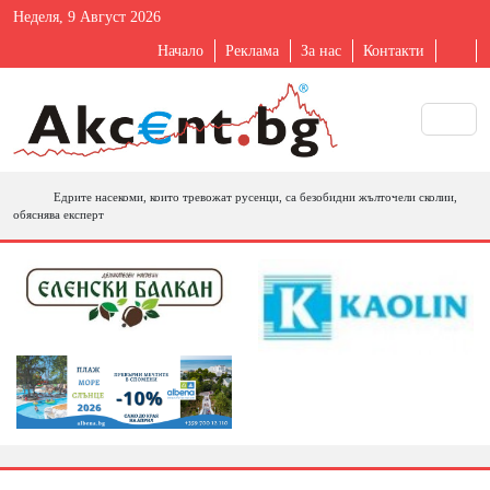
Неделя, 9 Август 2026
Начало
Реклама
За нас
Контакти
Едрите насекоми, които тревожат русенци, са безобидни жълточели сколии,
обяснява експерт