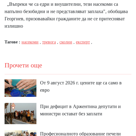
„Въпреки че са едри и внушителни, тези насекоми са
напълно безобидни и не представляват заплаха", обобщава
Георгиев, призовавайки гражданите да не се притесняват
излишно
Тагове :
насекоми
,
тревога
,
сколии
,
експерт
,
Прочети още
От 9 август 2026 г. цените ще са само в
евро
При дефицит в Аржентина депутати и
министри остават без заплати
Професионалното образование печели