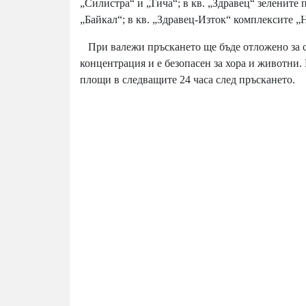
„Силистра“ и „Тича“; в кв. „Здравец“ зелените 
„Байкал“; в кв. „Здравец-Изток“ комплексите 
При валежи пръскането ще бъде отложено за с
концентрация и е безопасен за хора и животни.
площи в следващите 24 часа след пръскането.