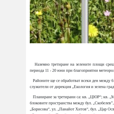
Наземно третиране на зелените площи срещу
периода 11 - 20 юни при благоприятни метеоро
Районите ще се обработват всеки ден между 6 ч
служители от дирекция „Екология и зелена град
Планиране за третирани са: кв. „ЦЮР“; кв. „М
блоковите пространства между бул. „Скобелев”, 
„Борисова“, ул. „Панайот Хитов“, бул. „Цар Ос