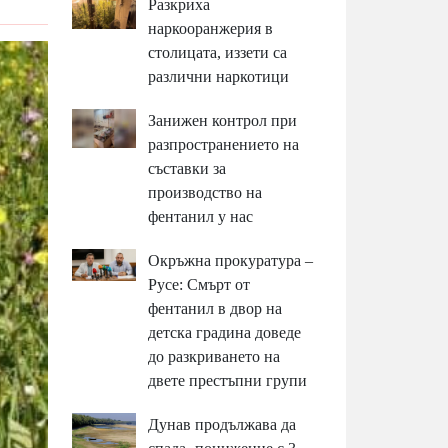
Разкриха
наркооранжерия в
столицата, иззети са
различни наркотици
Занижен контрол при
разпространението на
съставки за
производство на
фентанил у нас
Окръжна прокуратура –
Русе: Смърт от
фентанил в двор на
детска градина доведе
до разкриването на
двете престъпни групи
Дунав продължава да