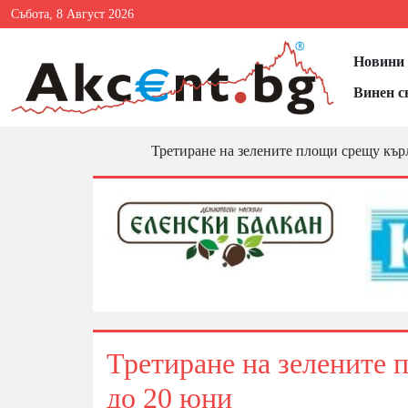
Събота, 8 Август 2026
Новини 
Винен с
Третиране на зелените площи срещу кърл
Третиране на зелените 
до 20 юни