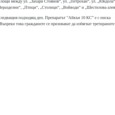
площи между ул. „Захари Стоянов“, ул. „Петрохан“, ул. „Юндола“
„Неразделни“, „Птици“, „Столици“, „Войводи“ и „Шестилова алея
ледващия подходящ ден. Препаратът "Айкън 10 КС” е с ниска
 Въпреки това гражданите се призовават да избягват третираните