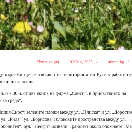
Публикация
10 Юни, 2025 /
akcent.bg 
 кърлежи ще се извърши на територията на Русе в работните
логични условия.
. и 7:30 ч. от два екипа на фирма „Санси“, в присъствието на
ска среда“.
идия-Енос“; зелените площи между ул. „Плиска“ и ул. „Доросто
ул. „Рила“, ул. „Борисова“; блоковите пространства между ул.
вободител“, бул. „Неофит Бозвели“; районът около блоковете „Ма