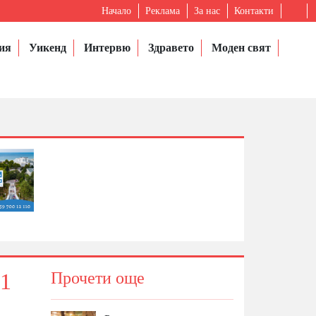
Начало
Реклама
За нас
Контакти
ия
Уикенд
Интервю
Здравето
Моден свят
11
Прочети още