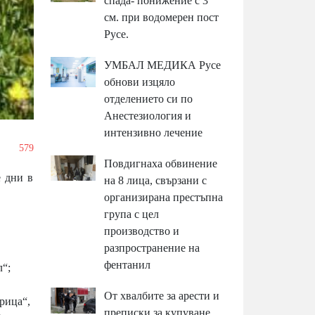
спада- понижение с 3
см. при водомерен пост
Русе.
УМБАЛ МЕДИКА Русе
обнови изцяло
отделението си по
Анестезиология и
интензивно лечение
/
579
Повдигнаха обвинение
 дни в
на 8 лица, свързани с
организирана престъпна
група с цел
производство и
разпространение на
фентанил
л“;
От хвалбите за арести и
рица“,
преписки за купуване