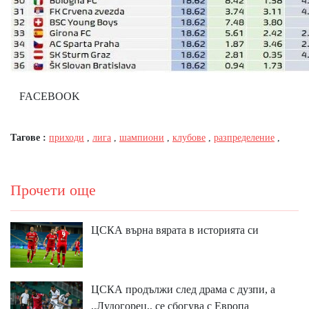
FACEBOOK
Тагове :
приходи
,
лига
,
шампиони
,
клубове
,
разпределение
,
Прочети още
ЦСКА върна вярата в историята си
ЦСКА продължи след драма с дузпи, а
,,Лудогорец,, се сбогува с Европа