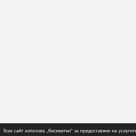
Този сайт използва „бисквитки“ за предоставяне на услугит