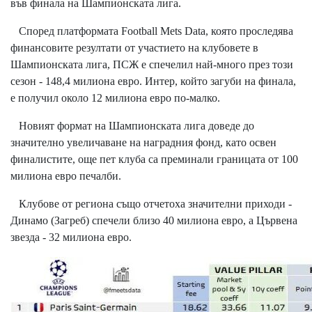
във финала на Шампионската лига.
Според платформата Football Mets Data, която проследява
финансовите резултати от участието на клубовете в
Шампионската лига, ПСЖ е спечелил най-много през този
сезон - 148,4 милиона евро. Интер, който загуби на финала,
е получил около 12 милиона евро по-малко.
Новият формат на Шампионската лига доведе до
значително увеличаване на наградния фонд, като освен
финалистите, още пет клуба са преминали границата от 100
милиона евро печалби.
Клубове от региона също отчетоха значителни приходи -
Динамо (Загреб) спечели близо 40 милиона евро, а Цървена
звезда - 32 милиона евро.