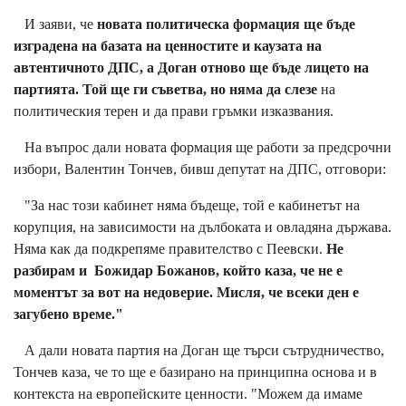
И заяви, че
новата политическа формация ще бъде
изградена на базата на ценностите и каузата на
автентичното ДПС, а Доган отново ще бъде лицето на
партията. Той ще ги съветва, но няма да слезе
на
политическия терен и да прави гръмки изказвания.
На въпрос дали новата формация ще работи за предсрочни
избори, Валентин Тончев, бивш депутат на ДПС, отговори:
"За нас този кабинет няма бъдеще, той е кабинетът на
корупция, на зависимости на дълбоката и овладяна държава.
Няма как да подкрепяме правителство с Пеевски.
Не
разбирам и Божидар Божанов, който каза, че не е
моментът за вот на недоверие. Мисля, че всеки ден е
загубено време."
А дали новата партия на Доган ще търси сътрудничество,
Тончев каза, че то ще е базирано на принципна основа и в
контекста на европейските ценности. "Можем да имаме