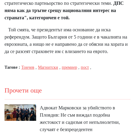
стратегическо партньорство по стратегически теми.
ДПС
няма как да тръгне срещу националния интерес на
страната", категоричен е той.
Той смята, че президентът има основание да иска
референдум. Защото България от 5 години е в чакалнята на
еврозоната, а нищо не е направено да се обясни на хората и
да се разсеят страховете им с влизането на еврото.
Тагове :
Тончев
,
Магнитски
,
премиер
,
пост
,
Прочети още
Адвокат Марковски за убийството в
Пловдив: Не съм виждал подобна
жестокост и садизъм от непълнолетни,
случаят е безпрецедентен