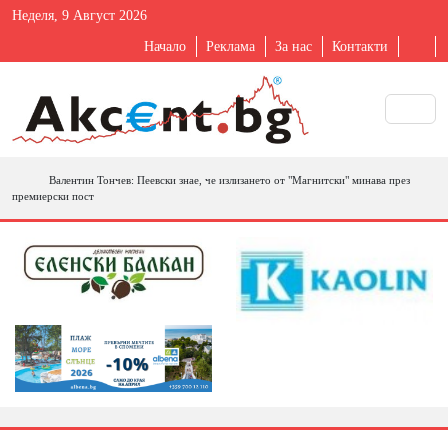
Неделя, 9 Август 2026
Начало
Реклама
За нас
Контакти
Валентин Тончев: Пеевски знае, че излизането от "Магнитски" минава през
премиерски пост