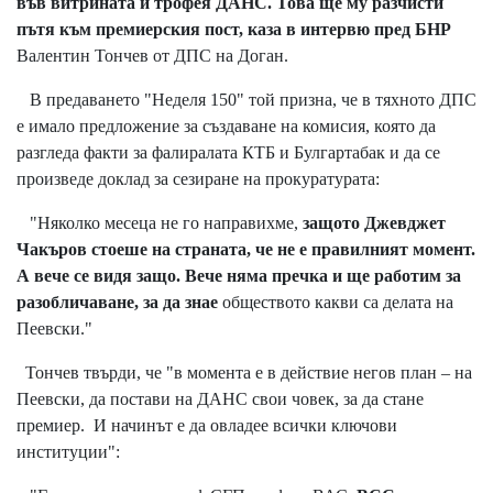
във витрината и трофея ДАНС. Това ще му разчисти
пътя към премиерския пост, каза в интервю пред БНР
Валентин Тончев от ДПС на Доган.
В предаването "Неделя 150" той призна, че в тяхното ДПС
е имало предложение за създаване на комисия, която да
разгледа факти за фалиралата КТБ и Булгартабак и да се
произведе доклад за сезиране на прокуратурата:
"Няколко месеца не го направихме,
защото Джевджет
Чакъров стоеше на страната, че не е правилният момент.
А вече се видя защо. Вече няма пречка и ще работим за
разобличаване, за да знае
обществото какви са делата на
Пеевски."
Тончев твърди, че "в момента е в действие негов план – на
Пеевски, да постави на ДАНС свои човек, за да стане
премиер. И начинът е да овладее всички ключови
институции":