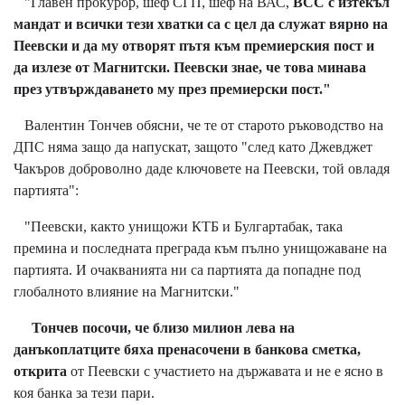
"Главен прокурор, шеф СГП, шеф на ВАС,
ВСС с изтекъл
мандат и всички тези хватки са с цел да служат вярно на
Пеевски и да му отворят пътя към премиерския пост и
да излезе от Магнитски. Пеевски знае, че това минава
през утвърждаването му през премиерски пост."
Валентин Тончев обясни, че те от старото ръководство на
ДПС няма защо да напускат, защото "след като Джевджет
Чакъров доброволно даде ключовете на Пеевски, той овладя
партията":
"Пеевски, както унищожи КТБ и Булгартабак, така
премина и последната преграда към пълно унищожаване на
партията. И очакванията ни са партията да попадне под
глобалното влияние на Магнитски."
Тончев посочи, че близо милион лева на
данъкоплатците бяха пренасочени в банкова сметка,
открита
от Пеевски с участието на държавата и не е ясно в
коя банка за тези пари.