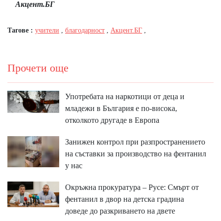
Акцент.БГ
Тагове :
учители
,
благодарност
,
Акцент.БГ
,
Прочети още
Употребата на наркотици от деца и
младежи в България е по-висока,
отколкото другаде в Европа
Занижен контрол при разпространението
на съставки за производство на фентанил
у нас
Окръжна прокуратура – Русе: Смърт от
фентанил в двор на детска градина
доведе до разкриването на двете