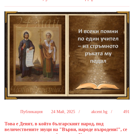
Публикация
24 Май, 2025 /
akcent.bg /
491
Това е Денят, в който българският народ, под
величествените звуци на "Върви, народе възродени!", се