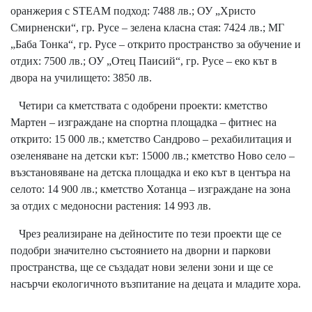
оранжерия с STEAM подход: 7488 лв.; ОУ „Христо
Смирненски“, гр. Русе – зелена класна стая: 7424 лв.; МГ
„Баба Тонка“, гр. Русе – открито пространство за обучение и
отдих: 7500 лв.; ОУ „Отец Паисий“, гр. Русе – еко кът в
двора на училището: 3850 лв.
Четири са кметствата с одобрени проекти: кметство
Мартен – изграждане на спортна площадка – фитнес на
открито: 15 000 лв.; кметство Сандрово – рехабилитация и
озеленяване на детски кът: 15000 лв.; кметство Ново село –
възстановяване на детска площадка и еко кът в центъра на
селото: 14 900 лв.; кметство Хотанца – изграждане на зона
за отдих с медоносни растения: 14 993 лв.
Чрез реализиране на дейностите по тези проекти ще се
подобри значително състоянието на дворни и паркови
пространства, ще се създадат нови зелени зони и ще се
насърчи екологичното възпитание на децата и младите хора.