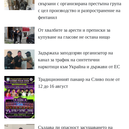
свързани с организирана престъпна група
с цел производство и разпространение на
фентанил
От хвалбите за арести и преписки за
купуване на гласове не остана нищо
Задържаха заподозрян организатор на
канал за трафик на синтетични
наркотици към Украйна и държави от ЕС
Традиционният панаир на Сливо поле от
12 до 16 август
Създава ли опасност засушаването на