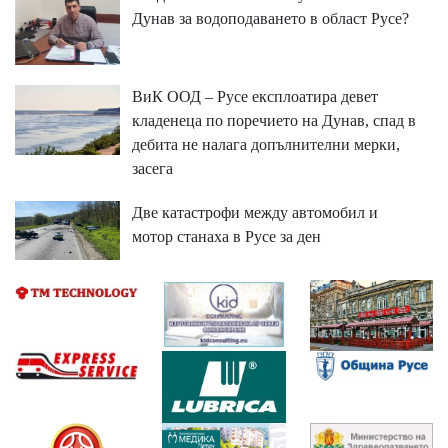
Дунав за водоподаването в област Русе?
ВиК ООД – Русе експлоатира девет
кладенеца по поречието на Дунав, спад в
дебита не налага допълнителни мерки,
засега
Две катастрофи между автомобил и
мотор станаха в Русе за ден