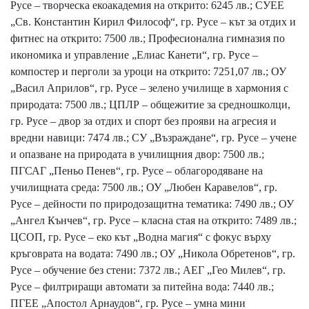
Русе – творческа екоакадемия на открито: 6245 лв.; СУЕЕ
„Св. Константин Кирил Философ“, гр. Русе – кът за отдих и
фитнес на открито: 7500 лв.; Професионална гимназия по
икономика и управление „Елиас Канети“, гр. Русе –
компостер и перголи за уроци на открито: 7251,07 лв.; ОУ
„Васил Априлов“, гр. Русе – зелено училище в хармония с
природата: 7500 лв.; ЦПЛР – общежитие за средношколци,
гр. Русе – двор за отдих и спорт без прояви на агресия и
вредни навици: 7474 лв.; СУ „Възраждане“, гр. Русе – учене
и опазване на природата в училищния двор: 7500 лв.;
ПГСАГ „Пеньо Пенев“, гр. Русе – облагородяване на
училищната среда: 7500 лв.; ОУ „Любен Каравелов“, гр.
Русе – дейности по природозащитна тематика: 7490 лв.; ОУ
„Ангел Кънчев“, гр. Русе – класна стая на открито: 7489 лв.;
ЦСОП, гр. Русе – еко кът „Водна магия“ с фокус върху
кръговрата на водата: 7490 лв.; ОУ „Никола Обретенов“, гр.
Русе – обучение без стени: 7372 лв.; АЕГ „Гео Милев“, гр.
Русе – филтриращи автомати за питейна вода: 7440 лв.;
ПГЕЕ „Апостол Арнаудов“, гр. Русе – умна мини