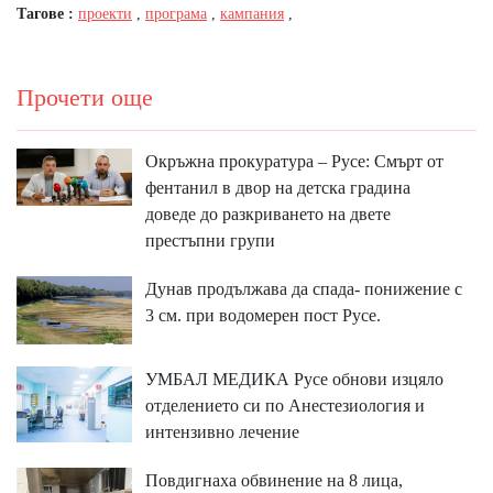
Тагове :
проекти
,
програма
,
кампания
,
Прочети още
Окръжна прокуратура – Русе: Смърт от
фентанил в двор на детска градина
доведе до разкриването на двете
престъпни групи
Дунав продължава да спада- понижение с
3 см. при водомерен пост Русе.
УМБАЛ МЕДИКА Русе обнови изцяло
отделението си по Анестезиология и
интензивно лечение
Повдигнаха обвинение на 8 лица,