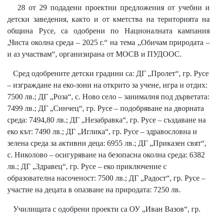
28 от 29 подадени проектни предложения от учебни и
детски заведения, както и от кметства на територията на
община Русе, са одобрени по Националната кампания
„Чиста околна среда – 2025 г.“ на тема „Обичам природата –
и аз участвам“, организирана от МОСВ и ПУДООС.
Сред одобрените детски градини са: ДГ „Пролет“, гр. Русе
– изграждане на еко-зони на открито за учене, игра и отдих:
7500 лв.; ДГ „Роза“, с. Ново село – занималня под дърветата:
7499 лв.; ДГ „Синчец“, гр. Русе – подобряване на дворната
среда: 7494,80 лв.; ДГ „Незабравка“, гр. Русе – създаване на
еко кът: 7490 лв.; ДГ „Иглика“, гр. Русе – здравословна и
зелена среда за активни деца: 6955 лв.; ДГ „Приказен свят“,
с. Николово – осигуряване на безопасна околна среда: 6382
лв.; ДГ „Здравец“, гр. Русе – еко приключение с
образователна насоченост: 7500 лв.; ДГ „Радост“, гр. Русе –
участие на децата в опазване на природата: 7250 лв.
Училищата с одобрени проекти са ОУ „Иван Вазов“, гр.