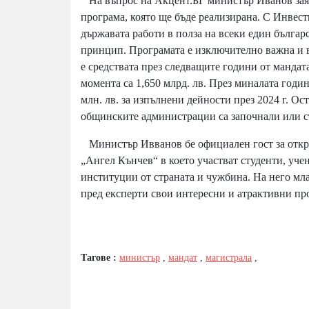
На въпрос на Акцент.БГ министър Иванов заяв
програма, която ще бъде реализирана. С Инвес
държавата работи в полза на всеки един българ
принцип. Програмата е изключително важна и в
е средствата през следващите години от мандат
момента са 1,650 млрд. лв. През миналата годин
млн. лв. за изпълнени дейности през 2024 г. Ос
общинските администрации са започнали или с
Министър Ивванов бе официален гост за откр
„Ангел Кънчев“ в което участват студенти, уче
институции от страната и чужбина. На него мл
пред експерти свои интересни и атрактивни про
Тагове :
министър
,
мандат
,
магистрала
,