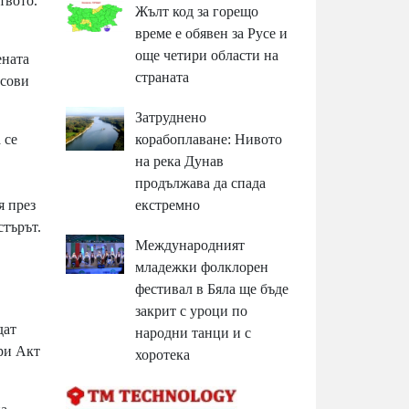
твото.
Жълт код за горещо
време е обявен за Русе и
още четири области на
ената
страната
осови
Затруднено
корабоплаване: Нивото
 се
на река Дунав
продължава да спада
екстремно
я през
стърът.
Международният
младежки фолклорен
фестивал в Бяла ще бъде
закрит с уроци по
дат
народни танци и с
ори Акт
хоротека