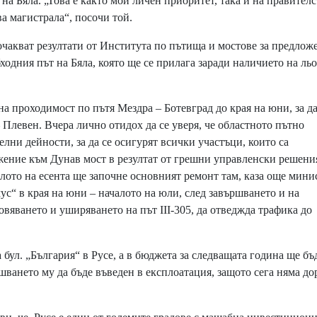
 на Бяла. „Това е както мой личен приоритет, така и на правителс
ва магистрала“, посочи той.
чакват резултати от Института по пътища и мостове за предлож
ходния път на Бяла, която ще се прилага заради наличието на ль
 проходимост по пътя Мездра – Ботевград до края на юни, за да
 Плевен. Вчера лично отидох да се уверя, че oбластното пътно
ни дейности, за да се осигурят всички участъци, които са
ение към Дунав мост в резултат от грешни управленски решени
алото на есента ще започне основният ремонт там, каза още мини
с“ в края на юни – началото на юли, след завършването и на
вяването и уширяването на път III-305, да отведжда трафика до
бул. „България“ в Русе, а в бюджета за следващата година ще бъ
ршването му да бъде въведен в експлоатация, защото сега няма д