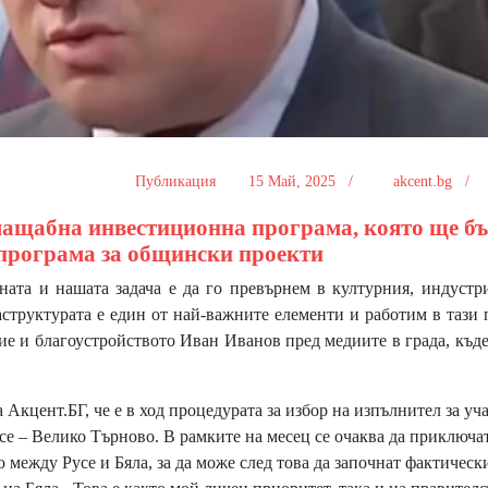
Публикация
15 Май, 2025 /
akcent.bg /
с мащабна инвестиционна програма, която ще бъ
програма за общински проекти
ата и нашата задача е да го превърнем в културния, индустр
труктурата е един от най-важните елементи и работим в тази 
ие и благоустройството Иван Иванов пред медиите в града, къде
кцент.БГ, че е в ход процедурата за избор на изпълнител за уч
се – Велико Търново. В рамките на месец се очаква да приключа
между Русе и Бяла, за да може след това да започнат фактическ