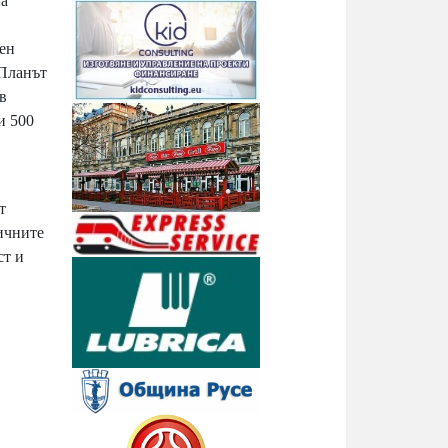
на
иен
 Планът
в
и 500
т
ичните
ст и