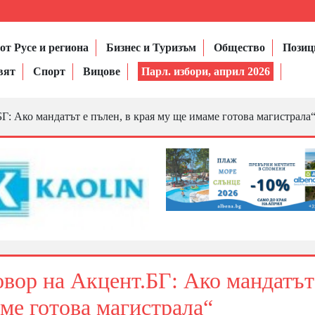
от Русе и региона
Бизнес и Туризъм
Общество
Позиц
вят
Спорт
Вицове
Парл. избори, април 2026
: Ако мандатът е пълен, в края му ще имаме готова магистрала
вор на Акцент.БГ: Ако мандатът
аме готова магистрала“