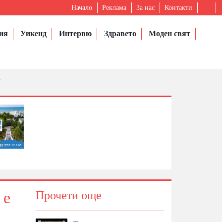
Начало
Реклама
За нас
Контакти
ия
Уикенд
Интервю
Здравето
Моден свят
“
 е
Прочети още