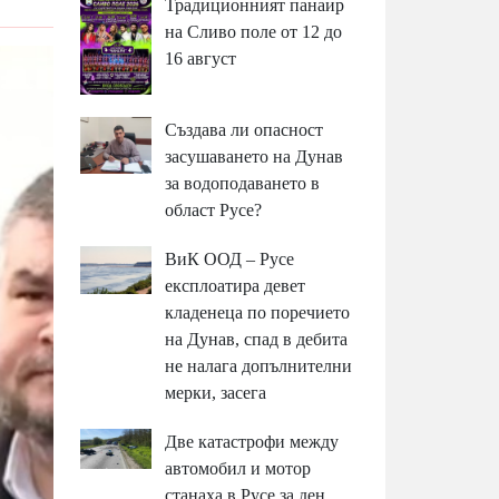
Традиционният панаир
на Сливо поле от 12 до
16 август
Създава ли опасност
засушаването на Дунав
за водоподаването в
област Русе?
ВиК ООД – Русе
експлоатира девет
кладенеца по поречието
на Дунав, спад в дебита
не налага допълнителни
мерки, засега
Две катастрофи между
автомобил и мотор
станаха в Русе за ден