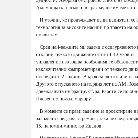
дейности. Ускорява се строителството на обхода
Ако мандатът е пълен, в края му ще имаме гото
И уточни, че продължават изпитванията и се о
технология за високите насипи по трасето на об
почви там.
Сред най-важните ми задачи е осигуряването на
отклони тежкото движение от път I-3 Луковит –
управление извършва необходимите обезопасител
изключително компрометирани от тежкото движ
последните 2 години. В края на лятото или нач
Другото е пускането на първия лот на АМ „Хему
довеждащата инфраструктура. Работи се по обно
Плевен по по-къс маршрут.
В момента се прави задание за проектиране на 
заложени средства за ремонт, така че след завъ
15, напомни министър Иванов.