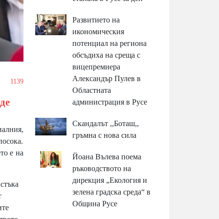
Развитието на
икономическия
потенциал на региона
обсъдиха на среща с
вицепремиера
Александър Пулев в
1139
Областната
де
администрация в Русе
Скандалът ,,Боташ,,
иалния,
гръмна с нова сила
посока.
то е на
Йоана Вълева поема
ръководството на
дирекция „Екология и
астъка
зелена градска среда“ в
т
Община Русе
ите