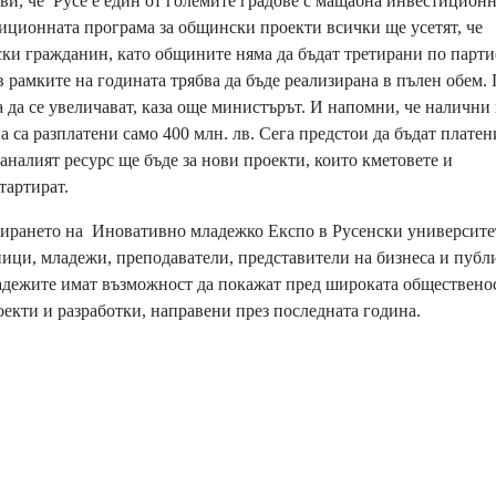
и, че Русе е един от големите градове с мащабна инвестицион
тиционната програма за общински проекти всички ще усетят, че
ски гражданин, като общините няма да бъдат третирани по парт
 рамките на годината трябва да бъде реализирана в пълен обем.
а да се увеличават, каза още министърът. И напомни, че налични 
а са разплатени само 400 млн. лв. Сега предстои да бъдат платен
таналият ресурс ще бъде за нови проекти, които кметовете и
тартират.
ирането на Иновативно младежко Експо в Русенски университе
ници, младежи, преподаватели, представители на бизнеса и публ
адежите имат възможност да покажат пред широката обществено
екти и разработки, направени през последната година.