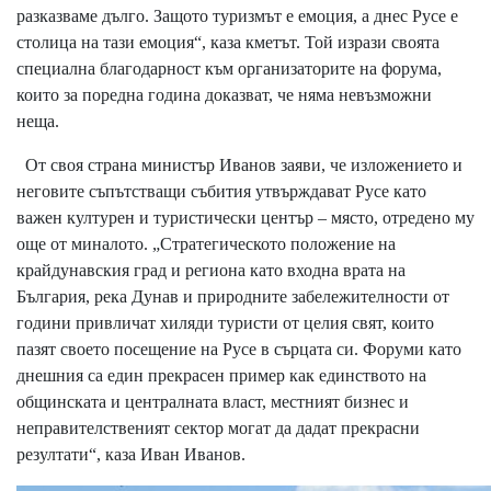
разказваме дълго. Защото туризмът е емоция, a днес Русе е
столица на тази емоция“, каза кметът. Той изрази своята
специална благодарност към организаторите на форума,
които за поредна година доказват, че няма невъзможни
неща.
От своя страна министър Иванов заяви, че изложението и
неговите съпътстващи събития утвърждават Русе като
важен културен и туристически център – място, отредено му
още от миналото. „Стратегическото положение на
крайдунавския град и региона като входна врата на
България, река Дунав и природните забележителности от
години привличат хиляди туристи от целия свят, които
пазят своето посещение на Русе в сърцата си. Форуми като
днешния са един прекрасен пример как единството на
общинската и централната власт, местният бизнес и
неправителственият сектор могат да дадат прекрасни
резултати“, каза Иван Иванов.