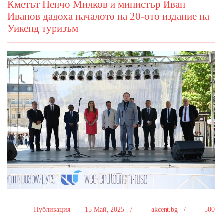
Кметът Пенчо Милков и министър Иван
Иванов дадоха началото на 20-ото издание на
Уикенд туризъм
Публикация
15 Май, 2025 /
akcent.bg /
500