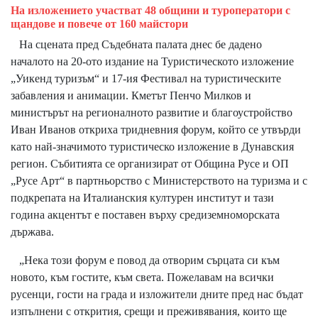
На изложението участват 48 общини и туроператори с
щандове и повече от 160 майстори
На сцената пред Съдебната палата днес бе дадено
началото на 20-ото издание на Туристическото изложение
„Уикенд туризъм“ и 17-ия Фестивал на туристическите
забавления и анимации. Кметът Пенчо Милков и
министърът на регионалното развитие и благоустройство
Иван Иванов откриха тридневния форум, който се утвърди
като най-значимото туристическо изложение в Дунавския
регион. Събитията се организират от Община Русе и ОП
„Русе Арт“ в партньорство с Министерството на туризма и с
подкрепата на Италианския културен институт и тази
година акцентът е поставен върху средиземноморската
държава.
„Нека този форум е повод да отворим сърцата си към
новото, към гостите, към света. Пожелавам нa всички
русенци, гости на града и изложители дните пред нас бъдат
изпълнени с открития, срещи и преживявания, които ще