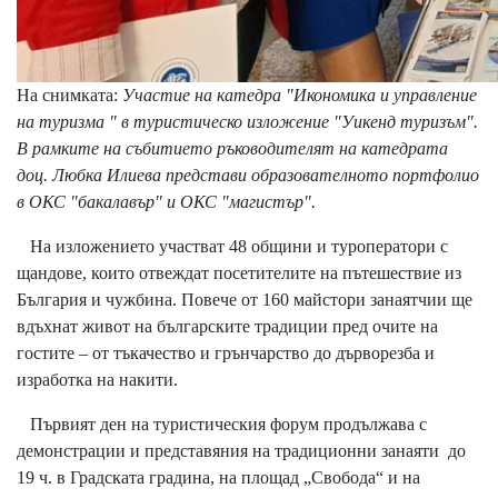
На снимката:
Участие на катедра "Икономика и управление
на туризма " в туристическо изложение "Уикенд туризъм".
В рамките на събитието ръководителят на катедрата
доц. Любка Илиева представи образователното портфолио
в ОКС "бакалавър" и ОКС "магистър".
На изложението участват 48 общини и туроператори с
щандове, които отвеждат посетителите на пътешествие из
България и чужбина. Повече от 160 майстори занаятчии ще
вдъхнат живот на българските традиции пред очите на
гостите – от тъкачество и грънчарство до дърворезба и
изработка на накити.
Първият ден на туристическия форум продължава с
демонстрации и представяния на традиционни занаяти до
19 ч. в Градската градина, на площад „Свобода“ и на