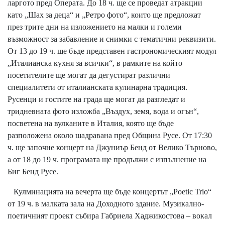
ларгото пред Операта. До 18 ч. ще се проведат атракции
като „Шах за деца“ и „Ретро фото“, които ще предложат
през трите дни на изложението на малки и големи
възможност за забавление и снимки с тематични реквизити.
От 13 до 19 ч. ще бъде представен гастрономическият модул
„Италианска кухня за всички“, в рамките на който
посетителите ще могат да дегустират различни
специалитети от италианската кулинарна традиция.
Русенци и гостите на града ще могат да разгледат и
тридневната фото изложба „Въздух, земя, вода и огън“,
посветена на вулканите в Италия, която ще бъде
разположена около шадравана пред Община Русе. От 17:30
ч. ще започне концерт на Джуниър Бенд от Велико Търново,
а от 18 до 19 ч. програмата ще продължи с изпълнение на
Биг Бенд Русе.
Кулминацията на вечерта ще бъде концертът „Poetic Trio“
от 19 ч. в малката зала на Доходното здание. Музикално-
поетичният проект събира Габриела Хаджикостова – вокал