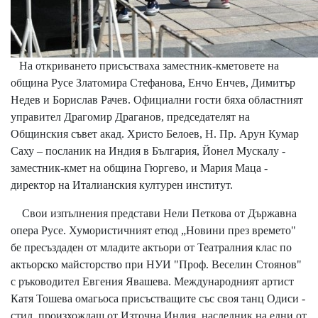
На откриването присъстваха заместник-кметовете на
община Русе Златомира Стефанова, Енчо Енчев, Димитър
Недев и Борислав Рачев. Официални гости бяха областният
управител Драгомир Драганов, председателят на
Общинския съвет акад. Христо Белоев, Н. Пр. Арун Кумар
Саху – посланик на Индия в България, Йонел Мускалу -
заместник-кмет на община Гюргево, и Мария Маца -
директор на Италианския културен институт.
Свои изпълнения представи Нели Петкова от Държавна
опера Русе. Хумористичният етюд „Новини през времето"
бе пресъздаден от младите актьори от Театралния клас по
актьорско майсторство при НУИ "Проф. Веселин Стоянов"
с ръководител Евгения Явашева. Международният артист
Катя Тошева омагьоса присъстващите със своя танц Одиси -
стил, произхождащ от Източна Индия, наследник на едни от