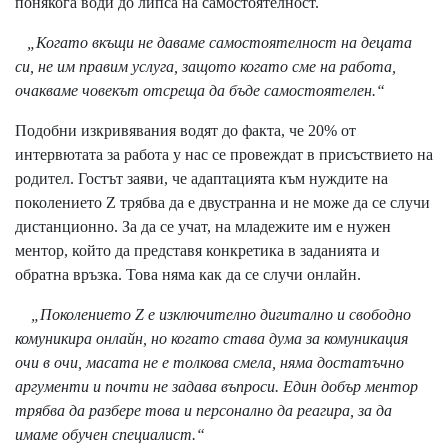
понякога води до липса на самостоятелност.
„Когато вкъщи не даваме самостоятелност на децата
си, не им правим услуга, защото когато сме на работа,
очакваме човекът отсреща да бъде самостоятелен.“
Подобни изкривявания водят до факта, че 20% от
интервютата за работа у нас се провеждат в присъствието на
родител. Гостът заяви, че адаптацията към нуждите на
поколението Z трябва да е двустранна и не може да се случи
дистанционно. За да се учат, на младежите им е нужен
ментор, който да представя конкретика в заданията и
обратна връзка. Това няма как да се случи онлайн.
„Поколението Z е изключително дигитално и свободно
комуникира онлайн, но когато става дума за комуникация
очи в очи, масата не е толкова смела, няма достатъчно
аргументи и почти не задава въпроси. Един добър ментор
трябва да разбере това и персонално да реагира, за да
имаме обучен специалист.“