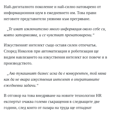
Най-дигиталното поколение и най-силно натоварено от
информационния шум в ежедневието им. Това прави
неговите представители уязвими към прегряване.
„Те имат изключително много информация около себе си,
която затормозява, и се чувстват пренатоварени.“
Изкуственият интелект също оставя силен отпечатък.
Според Николов при автоматизация и роботизация ще
видим навлизането на изкуствения интелект все повече и в
производството.
„Ако тукашният бизнес иска да е конкурентен, той няма
как да не вкара изкуствения интелект в оперативните
ежедневни задачи.“
В отговор на това внедряване на новите технологии HR
експертът очаква големи съкращения в следващите две
години, след които от пазара на труда ще отпаднат