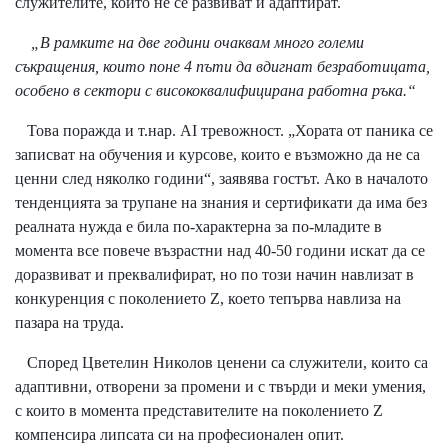
служителите, които не се развиват и адаптират.
„В рамките на две години очаквам много големи
съкращения, които поне 4 пъти да вдигнат безработицата,
особено в сектори с висококвалифицирана работна ръка.“
Това поражда и т.нар. AI тревожност. „Хората от паника се
записват на обучения и курсове, които е възможно да не са
ценни след няколко години“, заявява гостът. Ако в началото
тенденцията за трупане на знания и сертификати да има без
реалната нужда е била по-характерна за по-младите в
момента все повече възрастни над 40-50 години искат да се
доразвиват и преквалифират, но по този начин навлизат в
конкуренция с поколението Z, което тепърва навлиза на
пазара на труда.
Според Цветелин Николов ценени са служители, които са
адаптивни, отворени за промени и с твърди и меки умения,
с които в момента представителите на поколението Z
компенсира липсата си на професионален опит.