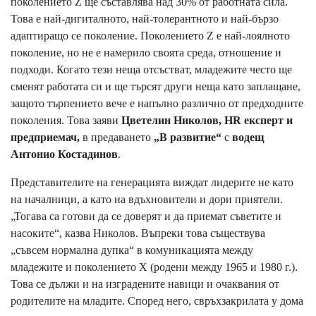
поколението Z ще съставлява над 30% от работната сила.
Това е най-дигиталното, най-толерантното и най-бързо
адаптиращо се поколение. Поколението Z е най-лоялното
поколение, но не е намерило своята среда, отношение и
подходи. Когато тези неща отсъстват, младежите често ще
сменят работата си и ще търсят други неща като заплащане,
защото търпението вече е напълно различно от предходните
поколения. Това заяви
Цветелин Николов, HR експерт и
предприемач,
в предаването
„В развитие“
с
водещ
Антонио Костадинов
.
Представителите на генерацията виждат лидерите не като
на началници, а като на вдъхновители и дори приятели.
„Тогава са готови да се доверят и да приемат съветите и
насоките“, казва Николов. Въпреки това съществува
„съвсем нормална дупка“ в комуникацията между
младежите и поколението X (родени между 1965 и 1980 г.).
Това се дължи и на изградените навици и очаквания от
родителите на младите. Според него, свръхзакрилата у дома