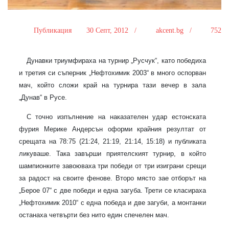
Публикация
30 Септ, 2012 /
akcent.bg /
752
Дунавки триумфираха на турнир „Русчук“, като победиха
и третия си съперник „Нефтохимик 2003“ в много оспорван
мач, който сложи край на турнира тази вечер в зала
„Дунав“ в Русе.
С точно изпълнение на наказателен удар естонската
фурия Мерике Андерсън оформи крайния резултат от
срещата на 78:75
(21:24, 21:19, 21:14, 15:18)
и публиката
ликуваше. Така завърши приятелският турнир, в който
шампионките завоюваха три победи от три изиграни срещи
за радост на своите фенове. Второ място зае отборът на
„Берое 07“ с две победи и една загуба. Трети се класираха
„Нефтохимик 2010“ с една победа и две загуби, а монтанки
останаха четвърти без нито един спечелен мач.