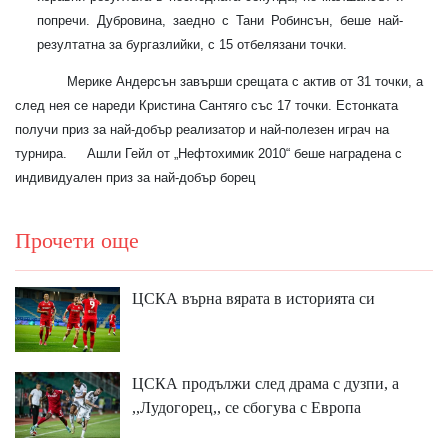
попречи. Дубровина, заедно с Тани Робинсън, беше най-
резултатна за бургазлийки, с 15 отбелязани точки.
Мерике Андерсън завърши срещата с актив от 31 точки, а
след нея се нареди Кристина Сантяго със 17 точки. Естонката
получи приз за най-добър реализатор и най-полезен играч на
турнира.
Ашли Гейл от
„
Нефтохимик
2010“ беше наградена с
и
ндивидуален приз за най-добър борец
Прочети още
ЦСКА върна вярата в историята си
ЦСКА продължи след драма с дузпи, а
,,Лудогорец,, се сбогува с Европа