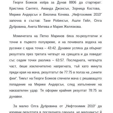
Георги Божков избра за Дунав 8806 да стартират
:
Кристина Сантяго, Аманда Джонсън
,
Зорница Костова,
Мерике Андерсън
и
Виолина Кочева.
„Нефтохимик 2010“
започна в състав
:
Тани Робинсън, Ашли Гейл, Олга
Дубровина, Анета Митева и Мария Желязкова.
Момичетата на
Петко Маринов
бяха по-резултатни и
точни в първото полувреме, и на почивката водеха на
русенки с една точка – 43:42. Дунавки успяха да обърнат
резултата през третата четвърт на срещата и да поведат
със седем точки разлика – 63:57. Последната, четвърта
част, беше изключително напрегната, тъй като минута
преди края на мача, резултатът бе 77:75 в полза на „сините
феи“. Тимът на Георги Божков спечели мача с решаващото
попадение на Мерике Андерсън, след изпълнение на
наказателен удар. Тя оформи крайния резултат 78:75 за
дунавки.
За малко Олга Дубровина от „Нефтохимик 2010“ да
изравни резултата в последната секунда, но малшансът й