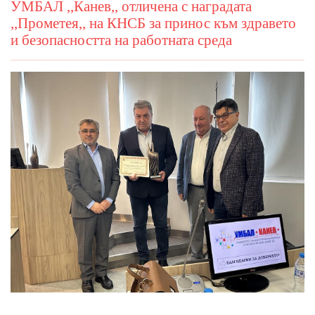
УМБАЛ ,,Канев,, отличена с наградата
,,Прометея,, на КНСБ за принос към здравето
и безопасността на работната среда