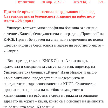
Публикация
28 Апр, 2025 /
akcent.bg /
596
Призът бе връчен на специална церемония по повод
Световния ден за безопасност и здраве на работното
място – 28 април
Университетската многопрофилна болница за активно
лечение „Канев“, беше удостоена с наградата „Прометея“ на
КНСБ. Призът бе връчен на специална церемония по повод
Световния ден за безопасност и здраве на работното място –
28 април.
Вицепрезидентът на КНСБ Огнян Атанасов връчи
грамотата и специалната статуетка на изп. директор на
Университетска болница „Канев“ Иван Иванов и на д-р
Емил Михайлов, председател на Федерацията на
синдикатите в здравеопзаването на КНСБ. Отличието е
признание за приноса на лечебното заведение в
хуманизацията на работната среда и грижата за опазване
здравето на хората – каузи, които са в основата на дейността
на болницата вече 160 години.