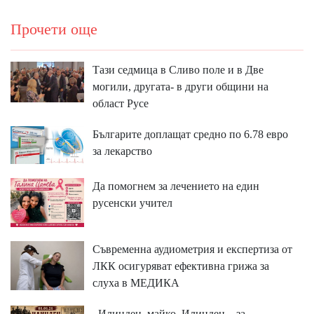
Прочети още
Тази седмица в Сливо поле и в Две
могили, другата- в други общини на
област Русе
Българите доплащат средно по 6.78 евро
за лекарство
Да помогнем за лечението на един
русенски учител
Съвременна аудиометрия и експертиза от
ЛКК осигуряват ефективна грижа за
слуха в МЕДИКА
,,Илинден, майко, Илинден – за