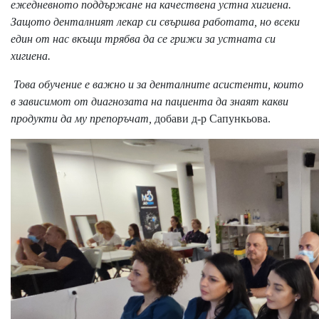
ежедневното поддържане на качествена устна хигиена.
Защото денталният лекар си свършва работата, но всеки
един от нас вкъщи трябва да се грижи за устната си
хигиена.
Това обучение е важно и за денталните асистенти, които
в зависимот от диагнозата на пациента да знаят какви
продукти да му препоръчат,
добави д-р Сапункьова.