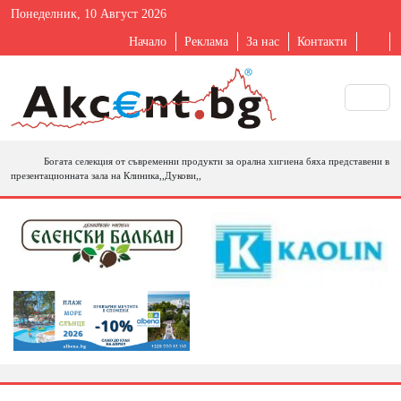
Понеделник, 10 Август 2026
Начало
Реклама
За нас
Контакти
Богата селекция от съвременни продукти за орална хигиена бяха представени в
презентационната зала на Клиника,,Дукови,,