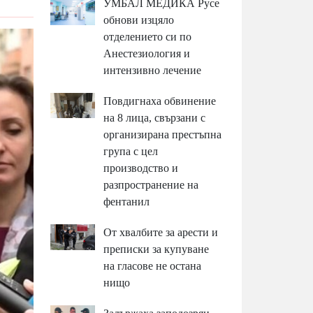
УМБАЛ МЕДИКА Русе
обнови изцяло
отделението си по
Анестезиология и
интензивно лечение
Повдигнаха обвинение
на 8 лица, свързани с
организирана престъпна
група с цел
производство и
разпространение на
фентанил
От хвалбите за арести и
преписки за купуване
на гласове не остана
нищо