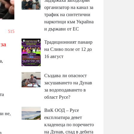
Задържаха заподозрян
организатор на канал за
трафик на синтетични
наркотици към Украйна
и държави от ЕС
/
515
Традиционният панаир
 за
на Сливо поле от 12 до
16 август
а,
Създава ли опасност
засушаването на Дунав
за водоподаването в
та
област Русе?
ВиК ООД – Русе
и не,
експлоатира девет
кладенеца по поречието
на Дунав, спад в дебита
а