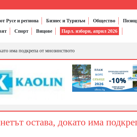
от Русе и региона
Бизнес и Туризъм
Общество
Позиц
вят
Спорт
Вицове
Парл. избори, април 2026
като има подкрепа от мнозинството
нетът остава, докато има подкре