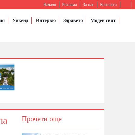
Начало
Реклама
За нас
Контакти
ия
Уикенд
Интервю
Здравето
Моден свят
па
Прочети още