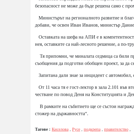
безопасност не може да бъде решена само с про
Министърът на регионалното развитие и благо
добави, че освен Иван Иванов, министър Дание
Оставката на шефа на АПИ е в компетентностт
нея, оставките са най-лесното решение, а по-тр
Тя припомни, че миналата седмица са били пр
съобщения да подготви обобщен проект, за да 
Запитана дали знае за инцидент с автомобил, с
От 11 часа тя е гост-лектор в зала 2.101 във в
честване по повод Деня на Конституцията и Де
В рамките на събитието ще се състои награжда
стожер на държавността“.
Тагове :
Киселова
,
Русе
,
подкрепа
,
правителство
,