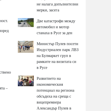
не налага допълнителни
мерки, засега
ност.
Две катастрофи между
автомобил и мотор
поред
станаха в Русе за ден
Министър Пулев посети
Индустриален парк ЛВЗ
на Булмаркет груп в
рамките на визитата си
в Русе
ествено
Развитието на
икономическия
ята –
потенциал на региона
обсъдиха на среща с
вицепремиера
Александър Пулев в