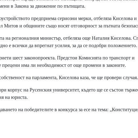
мени в Закона за движение по пътищата.
устройството предприема сериозни мерки, отбеляза Киселова и
л Митов и общините също носят отговорност за пътната безопас
а на регионалния министър, отбеляза още Наталия Киселова. С
удно е всички да впрегнат усилия, за да се подобри положението.
иети шест законопроекта. Предстои Комисията по транспорт и
се прецени има ли необходимост от още промени в законите.
обственост на парламента, Киселова каза, че ще провери случая.
тори корпус на Русенския университет, където ще се състои търж
ня на юриста.
ването на победителите в конкурса за есе на тема: „Конституци