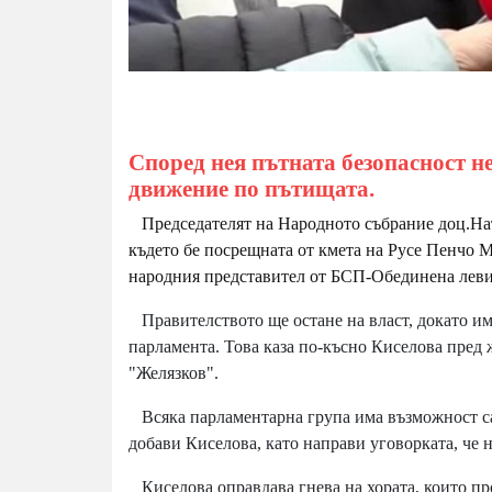
Според нея пътната безопасност не
движение по пътищата.
Председателят на Народното събрание доц.Ната
където бе посрещната от кмета на Русе Пенчо 
народния представител от БСП-Обединена леви
Правителството ще остане на власт, докато им
парламента. Това каза по-късно Киселова пред 
"Желязков".
Всяка парламентарна група има възможност са
добави Киселова, като направи уговорката, че 
Киселова оправдава гнева на хората, които про