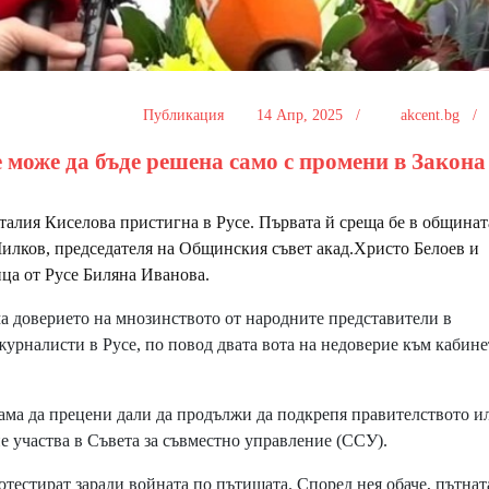
Публикация
14 Апр, 2025 /
akcent.bg 
 може да бъде решена само с промени в Закона
лия Киселова пристигна в Русе. Първата й среща бе в общинат
Милков, председателя на Общинския съвет акад.Христо Белоев и
ца от Русе Биляна Иванова.
а доверието на мнозинството от народните представители в
журналисти в Русе, по повод двата вота на недоверие към кабине
ма да прецени дали да продължи да подкрепя правителството ил
не участва в Съвета за съвместно управление (ССУ).
тестират заради войната по пътищата. Според нея обаче, пътнат