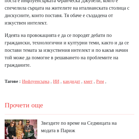
поста е инфлуенсърката Франческа Джубели, която е
спечелила сърцата на жителите на италианската столица с
дискусиите, които поставя. Тя обаче е създадена от
изкуствен интелект.
Идеята на провокацията е да се породят дебати по
граждански, технологични и културни теми, както и да се
постави темата за изкуствения интелект и по какъв начин
той може да помогне в решаването на проблемите на
гражданите.
Тагове :
Инфлуенсърка
,
ИИ
,
кандидат
,
кмет
,
Рим
,
Прочети още
Звездите по време на Седмицата на
модата в Париж