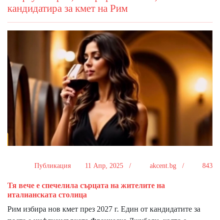
кандидатира за кмет на Рим
Публикация
11 Апр, 2025 /
akcent.bg /
843
Тя вече е спечелила сърцата на жителите на
италианската столица
Рим избира нов кмет през 2027 г. Един от кандидатите за