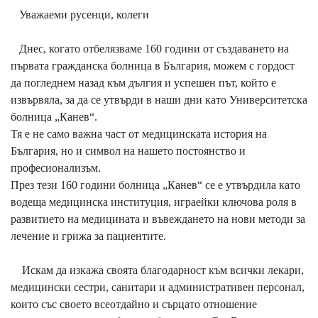
Уважаеми русенци, колеги
Днес, когато отбелязваме 160 години от създаването на
първата гражданска болница в България, можем с гордост
да погледнем назад към дългия и успешен път, който е
извървяла, за да се утвърди в наши дни като Университетска
болница „Канев“.
Тя е не само важна част от медицинската история на
България, но и символ на нашето постоянство и
професионализъм.
През тези 160 години болница „Канев“ се е утвърдила като
водеща медицинска институция, играейки ключова роля в
развитието на медицината и въвеждането на нови методи за
лечение и грижа за пациентите.
Искам да изкажа своята благодарност към всички лекари,
медицински сестри, санитари и административен персонал,
които със своето всеотдайно и сърцато отношение