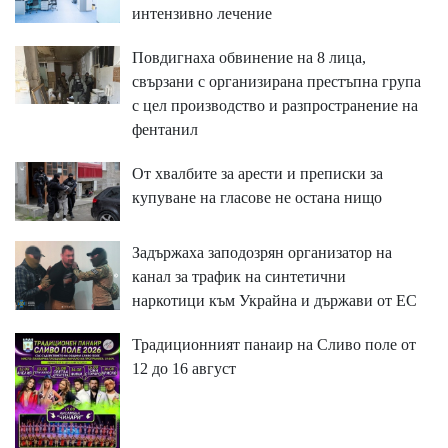
интензивно лечение
Повдигнаха обвинение на 8 лица,
свързани с организирана престъпна група
с цел производство и разпространение на
фентанил
От хвалбите за арести и преписки за
купуване на гласове не остана нищо
Задържаха заподозрян организатор на
канал за трафик на синтетични
наркотици към Украйна и държави от ЕС
Традиционният панаир на Сливо поле от
12 до 16 август