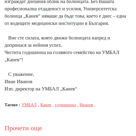
изграждат днешния облик на болницата. Без Вашата
професионална отдаденост и усилия, Университетска
болница „Канев“ нямаше да бъде това, което е днес – една
от водещите медицински институции в България.
Вие сте силата, която движи болницата напред и
допринася за нейния успех.
Честита годишнина на голямото семейство на УМБАЛ
„Канев“!
С уважение,
Иван Иванов
Изп. директор на УМБАЛ „Канев“
Тагове :
УМБАЛ
,
Канев
,
годишнина
,
Иванов
,
Прочети още