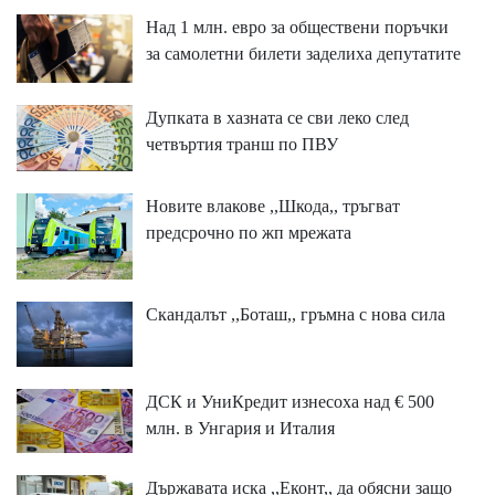
Над 1 млн. евро за обществени поръчки
за самолетни билети заделиха депутатите
Дупката в хазната се сви леко след
четвъртия транш по ПВУ
Новите влакове ,,Шкода,, тръгват
предсрочно по жп мрежата
Скандалът ,,Боташ,, гръмна с нова сила
ДСК и УниКредит изнесоха над € 500
млн. в Унгария и Италия
Държавата иска ,,Еконт,, да обясни защо