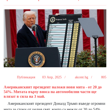
Публикация
03 Апр, 2025 /
akcent.bg /
805
Американският президент наложи нови мита - от 20 до
54%. Митата върху вноса на автомобилни части ще
влязат в сила на 3 май.
Американският президент Доналд Тръмп въведе огромни
мита за стоки от целия свят, които са между от 20 до 54%.