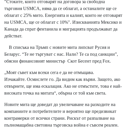
"Стоките, които отговарят на договора за свободна
търговия USMCA, няма да се облагат, а останалите ще се
облагат с 25% мито. Енергията и калият, които не отговарят
на USMCA, ще се облагат с 10%". Изискванията Мексико и
Канада да спрат фентанила и миграцията продължават да
действат.
В списъка на Тръмп с новите мита липсват Русия и
Беларус. “Те не търгуват с нас. Нали? Те са под санкции”,
обясни финансовият министър Скот Бесент пред Fox.
„Моят съвет към всеки сега е да не отмъщава.
Изчакайте. Осмислете го. Да видим как върви. Защото, ако
отвърнете, ще има ескалация. Ако не отмъстите, това е най-
високата точка на митата“, обърна се той към света.
Новите мита ще доведат до увеличаване на разходите на
компаниите и потребителите и вероятно ще предизвикат
контрамерки от всички страни. Рискът от разпалване на
пълномащабна световна търговска война е съвсем реален.