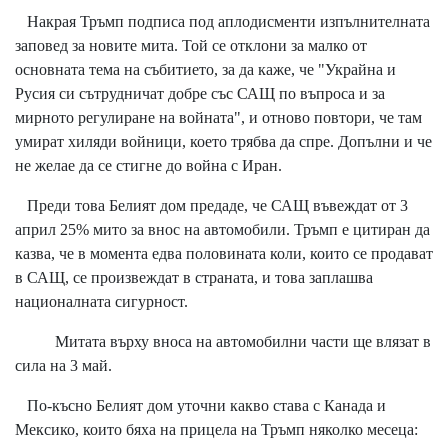
Накрая Тръмп подписа под аплодисменти изпълнителната
заповед за новите мита. Той се отклони за малко от
основната тема на събитието, за да каже, че "Украйна и
Русия си сътрудничат добре със САЩ по въпроса и за
мирното регулиране на войната", и отново повтори, че там
умират хиляди войници, което трябва да спре. Допълни и че
не желае да се стигне до война с Иран.
Преди това Белият дом предаде, че САЩ въвеждат от 3
април 25% мито за внос на автомобили. Тръмп е цитиран да
казва, че в момента едва половината коли, които се продават
в САЩ, се произвеждат в страната, и това заплашва
националната сигурност.
Митата върху вноса на автомобилни части ще влязат в
сила на 3 май.
По-късно Белият дом уточни какво става с Канада и
Мексико, които бяха на прицела на Тръмп няколко месеца: