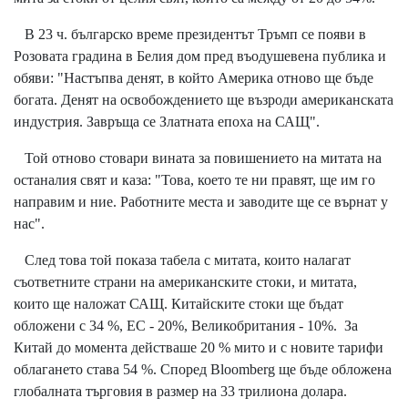
В 23 ч. българско време президентът Тръмп се появи в
Розовата градина в Белия дом пред въодушевена публика и
обяви: "Настъпва денят, в който Америка отново ще бъде
богата. Денят на освобождението ще възроди американската
индустрия. Завръща се Златната епоха на САЩ".
Той отново стовари вината за повишението на митата на
останалия свят и каза: "Това, което те ни правят, ще им го
направим и ние. Работните места и заводите ще се върнат у
нас".
След това той показа табела с митата, които налагат
съответните страни на американските стоки, и митата,
които ще наложат САЩ. Китайските стоки ще бъдат
обложени с 34 %, ЕС - 20%, Великобритания - 10%. За
Китай до момента действаше 20 % мито и с новите тарифи
облагането става 54 %. Според Bloomberg ще бъде обложена
глобалната търговия в размер на 33 трилиона долара.