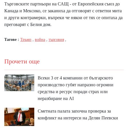
Търговските партньори на САЩ - от Европейския съюз до
Канада и Мексико, се заканиха да отговорят с ответни мита
и други контрамерки, въпреки че някои от тях се опитаха да
преговарят с Белия дом.
Тагове :
Тръмп
,
война
,
търговия
,
Прочети още
Всеки 3 от 4 компании от българското
производство губят напразно огромни
средства и ресурс поради страх или
неразбиране на AI
Сметната палата започна проверка за
конфликт на интереси на Делян Пеевски