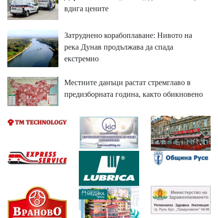
вдига цените
Затруднено корабоплаване: Нивото на
река Дунав продължава да спада
екстремно
Местните данъци растат стремглаво в
предизборната година, както обикновено