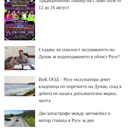
Традиционният панаир на Сливо поле от
12 до 16 август
Създава ли опасност засушаването на
Дунав за водоподаването в област Русе?
ВиК ООД – Русе експлоатира девет
кладенеца по поречието на Дунав, спад в
дебита не налага допълнителни мерки,
засега
Две катастрофи между автомобил и
мотор станаха в Русе за ден