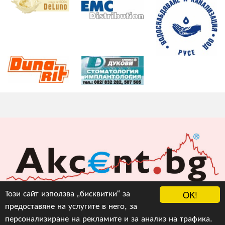
Акцент БГ ЕООД
Този сайт използва „бисквитки“ за
OK!
предоставяне на услугите в него, за
info@akcent.bg
персонализиране на рекламите и за анализ на трафика.
Facebook