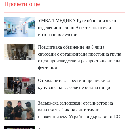
Прочети още
УМБАЛ МЕДИКА Русе обнови изцяло
отделението си по Анестезиология и
интензивно лечение
Повдигнаха обвинение на 8 лица,
свързани с организирана престъпна група
с цел производство и разпространение на
фентанил
От хвалбите за арести и преписки за
купуване на гласове не остана нищо
Задържаха заподозрян организатор на
канал за трафик на синтетични
наркотици към Украйна и държави от ЕС