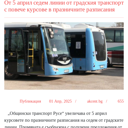
От 5 април седем линии от градския транспорт
с повече курсове в празничните разписания
Публикация
01 Апр, 2025 /
akcent.bg /
655
„Общински транспорт Русе“ увеличава от 5 април
курсовете по празничните разписания на седем от градските
линии. Промяната е съобразена с получени предложения от