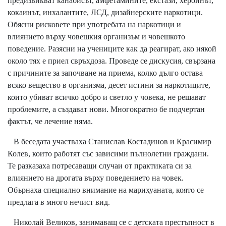
предизвикват канабисът, амфетамините, екстази, хероинът,
кокаинът, инхалантите, ЛСД, дизайнерските наркотици.
Обясни рисковете при употребата на наркотици и
влиянието върху човешкия организъм и човешкото
поведение. Разясни на учениците как да реагират, ако някой
около тях е приел свръхдоза. Проведе се дискусия, свързана
с причините за започване на приема, колко дълго остава
всяко вещество в организма, десет истини за наркотиците,
които убиват всичко добро и светло у човека, не решават
проблемите, а създават нови. Многократно бе подчертан
фактът, че лечение няма.
В беседата участваха Станислав Костадинов и Красимир
Колев, които работят със зависими пълнолетни граждани.
Те разказаха потресаващи случаи от практиката си за
влиянието на дрогата върху поведението на човек.
Обърнаха специално внимание на марихуаната, която се
предлага в много нечист вид.
Николай Великов, занимаващ се с детската престъпност в