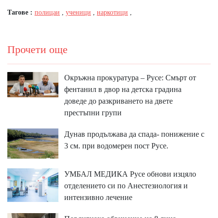
Тагове :
полицаи
,
ученици
,
наркотици
,
Прочети още
Окръжна прокуратура – Русе: Смърт от
фентанил в двор на детска градина
доведе до разкриването на двете
престъпни групи
Дунав продължава да спада- понижение с
3 см. при водомерен пост Русе.
УМБАЛ МЕДИКА Русе обнови изцяло
отделението си по Анестезиология и
интензивно лечение