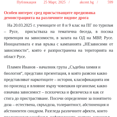
Публикация
25 Март, 2025 /
akcent.bg /
599
Особен интерес сред присъстващите предизвика
демонстрацията на различните видове дрога
На 20.03.2025 г. учениците от 8 и 9 клас на ПГ по туризъм
– Русе, присъстваха на тематична беседа, в посока
превенция на зависимости, в залата на ОД на МВР, Русе.
Инициативата е във връзка с кампанията „НЕзависими от
зависимости“, която е разпространена на територията на
област Русе.
Пламен Иванов - началник група „Съдебна химия и
биология“, представи презентация, в която разясни какво
представляват наркотиците – история, класификацията им
по произход и влияние върху човешкия организъм; какво
означава зависимост – психическа и физическа и как се
стига до пристрастяване. Посочи определение за понятието
доза – естествена, свръхдоза, толерантност, абстиненция и
абстинентен синдром. Разгледа различните афекти, които