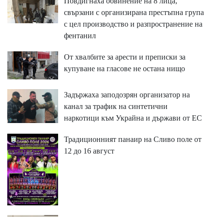
Повдигнаха обвинение на 8 лица,
свързани с организирана престъпна група
с цел производство и разпространение на
фентанил
От хвалбите за арести и преписки за
купуване на гласове не остана нищо
Задържаха заподозрян организатор на
канал за трафик на синтетични
наркотици към Украйна и държави от ЕС
Традиционният панаир на Сливо поле от
12 до 16 август