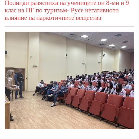
Полицаи разясниха на учениците он 8-ми и 9
клас на ПГ по туризъм- Русе негативното
влияние на наркотичните вещества