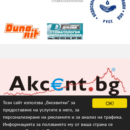
Акцент БГ ЕООД
Този сайт използва „бисквитки“ за
OK!
предоставяне на услугите в него, за
info@akcent.bg
персонализиране на рекламите и за анализ на трафика.
Facebook
Информацията за ползването му от ваша страна се