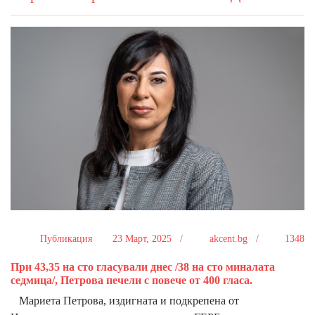
Публикация
23 Март, 2025 /
akcent.bg /
1348
При 43,35 на сто гласували днес /38 на сто миналата
седмица/, Петрова печели с повече от 400 гласа.
Мариета Петрова, издигната и подкрепена от