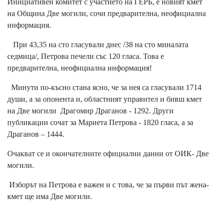
Инициативен комитет с участието на ГЕРБ, е новият кмет
на Община Две могили, сочи предварителна, неофициална
информация.
При 43,35 на сто гласували днес /38 на сто миналата
седмица/, Петрова печели със 120 гласа. Това е
предварителна, неофициална информация!
Минути по-късно стана ясно, че за нея са гласували 1714
души, а за опонента и, областният управител и бивш кмет
на Две могили Драгомир Драганов - 1292. Други
публикации сочат за Мариета Петрова - 1820 гласа, а за
Драганов – 1444.
Очакват се и окончателните официални данни от ОИК- Две
могили.
Изборът на Петрова е важен и с това, че за първи път жена-
кмет ще има Две могили.