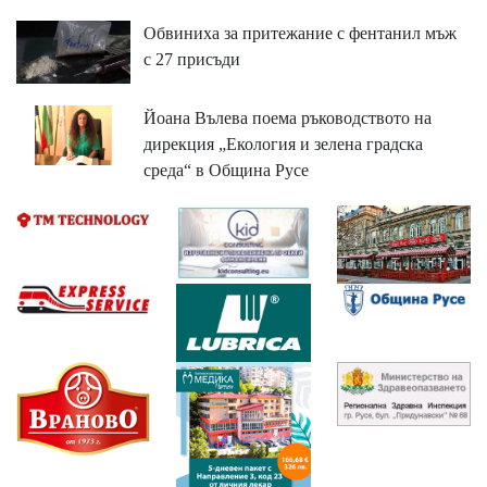
Обвиниха за притежание с фентанил мъж
с 27 присъди
Йоана Вълева поема ръководството на
дирекция „Екология и зелена градска
среда“ в Община Русе