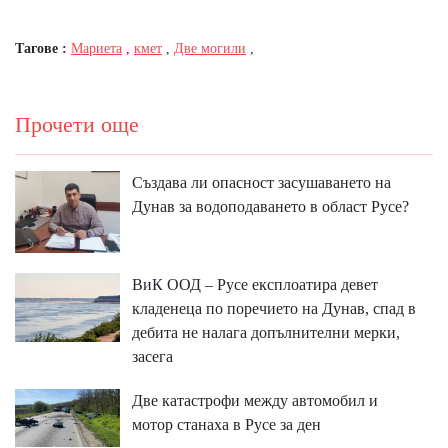
Тагове :
Мариета
,
кмет
,
Две могили
,
Прочети още
Създава ли опасност засушаването на
Дунав за водоподаването в област Русе?
ВиК ООД – Русе експлоатира девет
кладенеца по поречието на Дунав, спад в
дебита не налага допълнителни мерки,
засега
Две катастрофи между автомобил и
мотор станаха в Русе за ден