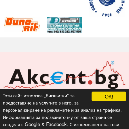
Акцент БГ ЕООД
Този сайт използва „бисквитки“ за
OK!
предоставяне на услугите в него, за
info@akcent.bg
персонализиране на рекламите и за анализ на трафика.
Facebook
Информацията за ползването му от ваша страна се
споделя с Google & Facebook. С използването на този