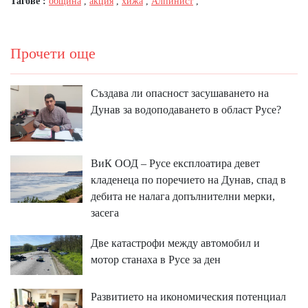
Тагове :
община
,
акция
,
хижа
,
Алпинист
,
Прочети още
Създава ли опасност засушаването на
Дунав за водоподаването в област Русе?
ВиК ООД – Русе експлоатира девет
кладенеца по поречието на Дунав, спад в
дебита не налага допълнителни мерки,
засега
Две катастрофи между автомобил и
мотор станаха в Русе за ден
Развитието на икономическия потенциал