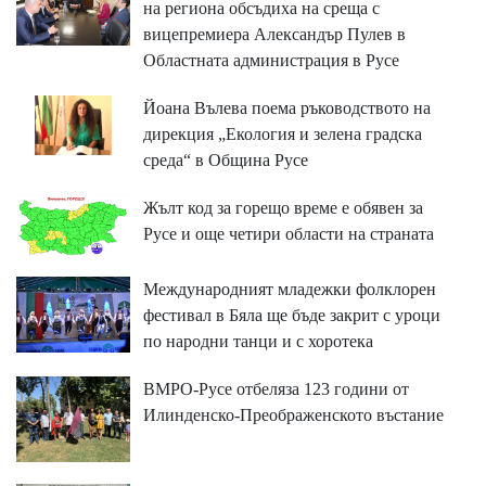
на региона обсъдиха на среща с
вицепремиера Александър Пулев в
Областната администрация в Русе
Йоана Вълева поема ръководството на
дирекция „Екология и зелена градска
среда“ в Община Русе
Жълт код за горещо време е обявен за
Русе и още четири области на страната
Международният младежки фолклорен
фестивал в Бяла ще бъде закрит с уроци
по народни танци и с хоротека
ВМРО-Русе отбеляза 123 години от
Илинденско-Преображенското въстание