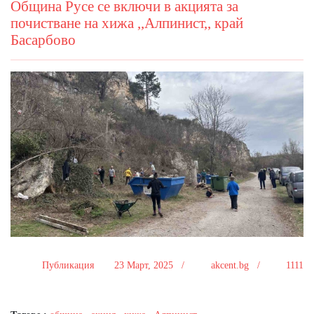
Община Русе се включи в акцията за
почистване на хижа ,,Алпинист,, край
Басарбово
Публикация
23 Март, 2025 /
akcent.bg /
1111