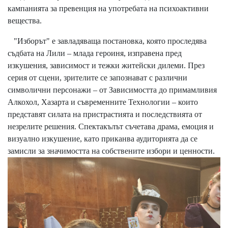
кампанията за превенция на употребата на психоактивни
вещества.
"Изборът" е завладяваща постановка, която проследява
съдбата на Лили – млада героиня, изправена пред
изкушения, зависимост и тежки житейски дилеми. През
серия от сцени, зрителите се запознават с различни
символични персонажи – от Зависимостта до примамливия
Алкохол, Хазарта и съвременните Технологии – които
представят силата на пристрастията и последствията от
незрелите решения. Спектакълът съчетава драма, емоция и
визуално изкушение, като приканва аудиторията да се
замисли за значимостта на собствените избори и ценности.