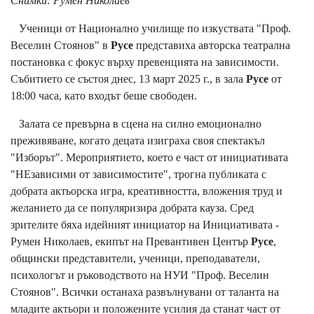
Снимки: Румен Николаев
Ученици от Национално училище по изкуствата "Проф.
Веселин Стоянов" в
Русе
представиха авторска театрална
постановка с фокус върху превенцията на зависимости.
Събитието се състоя днес, 13 март 2025 г., в зала
Русе
от
18:00 часа, като входът беше свободен.
Залата се превърна в сцена на силно емоционално
преживяване, когато децата изиграха своя спектакъл
"Изборът". Мероприятието, което е част от инициативата
"НЕзависими от зависимостите", трогна публиката с
добрата актьорска игра, креативността, вложения труд и
желанието да се популяризира добрата кауза. Сред
зрителите бяха идейният инициатор на Инициативата -
Румен Николаев, екипът на Превантивен Център
Русе
,
общински представители, ученици, преподаватели,
психологът и ръководството на НУИ "Проф. Веселин
Стоянов". Всички останаха развълнувани от таланта на
младите актьори и положените усилия да станат част от