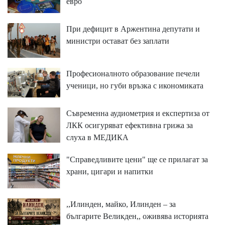
евро
При дефицит в Аржентина депутати и
министри остават без заплати
Професионалното образование печели
ученици, но губи връзка с икономиката
Съвременна аудиометрия и експертиза от
ЛКК осигуряват ефективна грижа за
слуха в МЕДИКА
"Справедливите цени" ще се прилагат за
храни, цигари и напитки
,,Илинден, майко, Илинден – за
българите Великден,, оживява историята