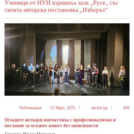
Ученици от НУИ взривиха зала ,,Русе,, със
своята авторска постановка ,,Изборът"
Публикация
15 Март, 2025 /
akcent.bg /
869
Младите актьори впечатлиха с професионализъм и
послание за осъзнат живот без зависимости