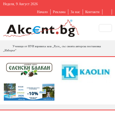
Неделя, 9 Август 2026
Начало
Реклама
За нас
Контакти
Ученици от НУИ взривиха зала ,,Русе,, със своята авторска постановка
,,Изборът"