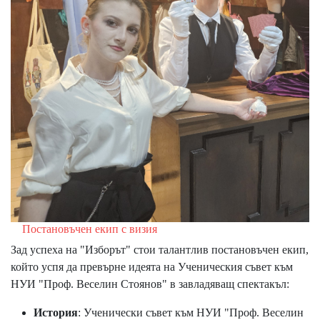
Постановъчен екип с визия
Зад успеха на "Изборът" стои талантлив постановъчен екип,
който успя да превърне идеята на Ученическия съвет към
НУИ "Проф. Веселин Стоянов" в завладяващ спектакъл:
История
: Ученически съвет към НУИ "Проф. Веселин