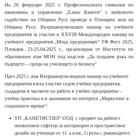
На 20 февруари 2025 г. Професионалната гимназия по
икономика и управление „Елиас Канети“ с любезното
съдействие на Община Русе проведе в Пленарна зала на
Община Русе, Вътрешноучилищен панаир на учебните
предприятия за участие в XXVIII Международен панаир на
учебните предприятия „Млад предприемач“ ТФ Фест 2025,
Пловдив, 23-25.04.2025 г., организиран от Института по
образование към МОН под надслов „Да подадем ръка на
бъдещето – среща на училището и бизнеса“
През 2025 г. във Вътрешноучилищния панаир на учебните
предприятия взеха участие седем учебни предприятия,
създадени в часовете по работа в учебно предприятие –
учебна практика и в занимание по интереси „Маркетинг в
социалните мрежи“:
УП „КАНЕТИСТИЛ“ ООД с предмет на дейност
иновативен софтуер за интериорен и пространствен
дизайн на ученици от 11. а клас, I група с ръководител