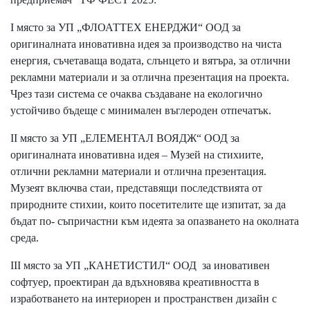
I място за УП „ФЛОАТТЕХ ЕНЕРДЖИ“ ООД за
оригиналната иновативна идея за производство на чиста
енергия, съчетаваща водата, слънцето и вятъра, за отлични
рекламни материали и за отлична презентация на проекта.
Чрез тази система се очаква създаване на екологично
устойчиво бъдеще с минимален въглероден отпечатък.
II място за УП „ЕЛЕМЕНТАЛ ВОЯДЖ“ ООД за
оригиналната иновативна идея – Музей на стихиите,
отлични рекламни материали и отлична презентация.
Музеят включва стаи, представящи последствията от
природните стихии, които посетителите ще изпитат, за да
бъдат по- съпричастни към идеята за опазването на околната
среда.
III място за УП „КАНЕТИСТИЛ“ ООД за иновативен
софтуер, проектиран да вдъхновява креативността в
изработването на интериорен и пространствен дизайн с