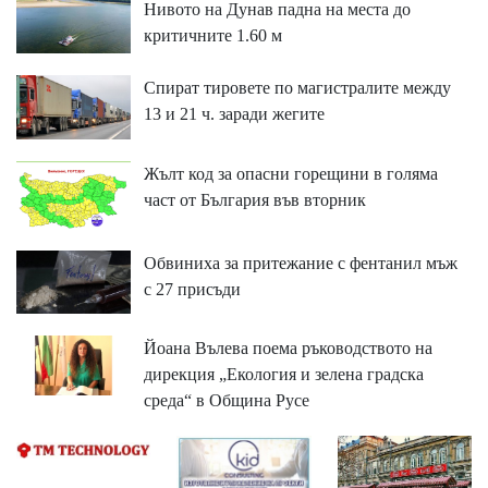
Нивото на Дунав падна на места до
критичните 1.60 м
Спират тировете по магистралите между
13 и 21 ч. заради жегите
Жълт код за опасни горещини в голяма
част от България във вторник
Обвиниха за притежание с фентанил мъж
с 27 присъди
Йоана Вълева поема ръководството на
дирекция „Екология и зелена градска
среда“ в Община Русе