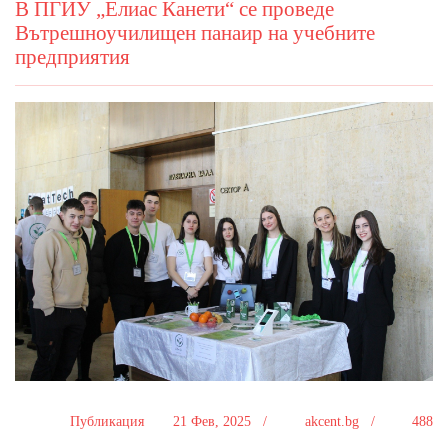
В ПГИУ „Елиас Канети“ се проведе
Вътрешноучилищен панаир на учебните
предприятия
Публикация
21 Фев, 2025 /
akcent.bg /
488