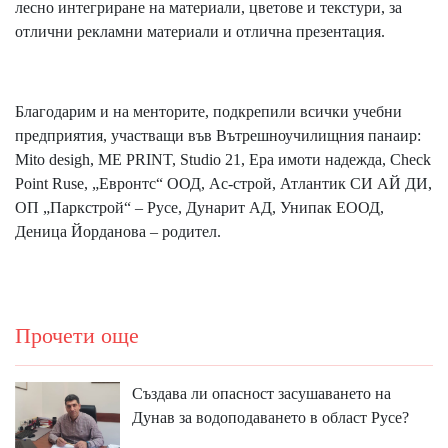
лесно интегриране на материали, цветове и текстури, за
отлични рекламни материали и отлична презентация.
Благодарим и на менторите, подкрепили всички учебни
предприятия, участващи във Вътрешноучилищния панаир:
Mito desigh, MЕ PRINT, Studio 21, Ера имоти надежда, Check
Point Ruse, „Евронтс“ ООД, Ас-строй, Атлантик СИ АЙ ДИ,
ОП „Паркстрой“ – Русе, Дунарит АД, Унипак ЕООД,
Деница Йорданова – родител.
Прочети още
Създава ли опасност засушаването на
Дунав за водоподаването в област Русе?