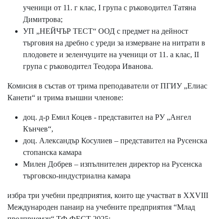
ученици от 11. г клас, I група с ръководител Татяна
Димитрова;
УП „НЕЙЧЪР ТЕСТ“ ООД с предмет на дейност
търговия на дребно с уреди за измерване на нитрати в
плодовете и зеленчуците на ученици от 11. а клас, II
група с ръководител Теодора Иванова.
Комисия в състав от трима преподаватели от ПГИУ „Елиас
Канети“ и трима външни членове:
доц. д-р Емил Коцев - представител на РУ „Ангел
Кънчев“,
доц. Александър Косулиев – представител на Русенска
стопанска камара
Милен Добрев – изпълнителен директор на Русенска
търговско-индустриална камара
избра три учебни предприятия, които ще участват в XXVIII
Международен панаир на учебните предприятия “Млад
предприемач“ ТФ ФЕСТ 2025: