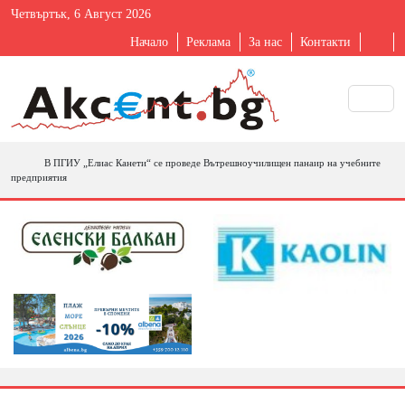
Четвъртък, 6 Август 2026
Начало
Реклама
За нас
Контакти
В ПГИУ „Елиас Канети“ се проведе Вътрешноучилищен панаир на учебните
предприятия