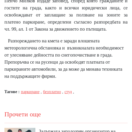
Пенчо Милков издаде заповед, според която гражданите и
гостите на града, както и всички юридически лица, се
освобождават от заплащане за ползване на зоните за
платено паркиране, определени съгласно разпоредбата на
чл. 99, ал. 1 от Закона за движението по пътищата.
Разпореждането на кмета е заради влошената
метеорологична обстановка и възникналата необходимост
от улесняване дейността по снегопочистване в града.
Препоръчва се на русенци да освободят платната от
паркираните автомобили, за да може да минава техниката
на поддържащите фирми.
Тагове :
паркиране
,
безплатно
,
студ
,
Прочети още
Задържаха заподозрян организатор на