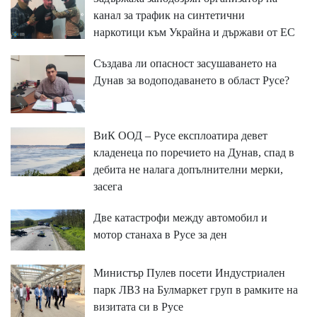
канал за трафик на синтетични
наркотици към Украйна и държави от ЕС
Създава ли опасност засушаването на
Дунав за водоподаването в област Русе?
ВиК ООД – Русе експлоатира девет
кладенеца по поречието на Дунав, спад в
дебита не налага допълнителни мерки,
засега
Две катастрофи между автомобил и
мотор станаха в Русе за ден
Министър Пулев посети Индустриален
парк ЛВЗ на Булмаркет груп в рамките на
визитата си в Русе