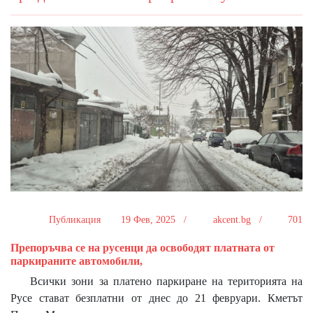
Публикация
19 Фев, 2025 /
akcent.bg /
701
Препоръчва се на русенци да освободят платната от
паркираните автомобили,
Всички зони за платено паркиране на територията на
Русе стават безплатни от днес до 21 февруари. Кметът