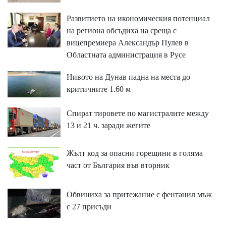
Развитието на икономическия потенциал
на региона обсъдиха на среща с
вицепремиера Александър Пулев в
Областната администрация в Русе
Нивото на Дунав падна на места до
критичните 1.60 м
Спират тировете по магистралите между
13 и 21 ч. заради жегите
Жълт код за опасни горещини в голяма
част от България във вторник
Обвиниха за притежание с фентанил мъж
с 27 присъди