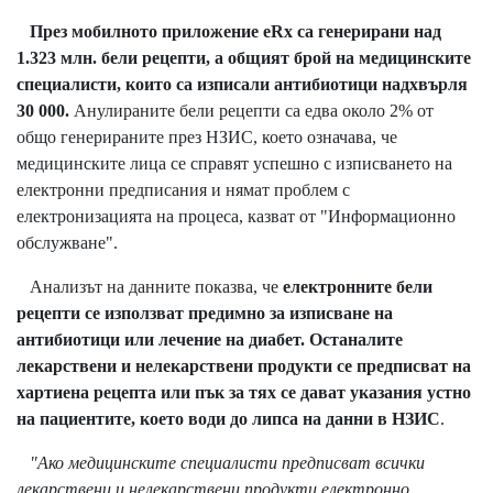
През мобилното приложение eRx са генерирани над
1.323 млн. бели рецепти, а общият брой на медицинските
специалисти, които са изписали антибиотици надхвърля
30 000.
Анулираните бели рецепти са едва около 2% от
общо генерираните през НЗИС, което означава, че
медицинските лица се справят успешно с изписването на
електронни предписания и нямат проблем с
електронизацията на процеса, казват от "Информационно
обслужване".
Анализът на данните показва, че
електронните бели
рецепти се използват предимно за изписване на
антибиотици или лечение на диабет. Останалите
лекарствени и нелекарствени продукти се предписват на
хартиена рецепта или пък за тях се дават указания устно
на пациентите, което води до липса на данни в НЗИС
.
"Ако медицинските специалисти предписват всички
лекарствени и нелекарствени продукти електронно,