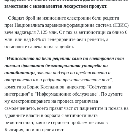
заместване с еквивалентен лекарствен продукт.
Общият брой на изписаните електронни бели рецепти
през Националната здравноинформационна система (НЗИС)
вече надхвърля 7.125 млн. От тях за антибиотици са близо 6
млн. или над 83% от генерираните бели рецепти, а
останалите са лекарства за диабет.
"
Изписването на бели рецепти само по електронен път
намали драстично безконтролната употреба на
антибиотици
, завиши надзора по предписването и
отпускането им и редуцира презапасяването с тях“
,
коментира Борис Костадинов, директор "Софтуерна
интеграция" в "Информационно обслужване". По думите
му електронизирането на процеса ограничава
самолечението, което правят част от пациентите и помага на
здравните власти в борбата с антибиотичната
резистентност, която е сериозен проблем не само в
България, но и по целия свят.