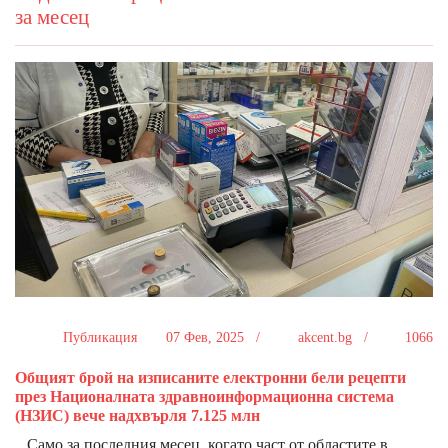
за месец
Публикация
07 Фев, 2025 /
akcent.bg /
1066
Общият брой на изписаните електронни бели рецепти
през Националната здравноинформационна система
(НЗИС) вече надхвърля 7.125 млн
Само за последния месец, когато част от областите в