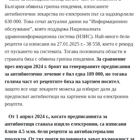
България обявиха грипна епидемия, изписаните
антибиотични лекарства по електронен път са надхвърлили
630 000. Това сочат актуални данни на "Информационно
обслужване", която поддържа Националната
здравноинформационна система (НЗИС). Най-много бели
рецепти са изписани на 27.01.2025 г.- 38 558, което е рекорд
от пускането на системата. Тогава половината области в
страната бяха с обявена грипна епидемия.
За сравнение
през януари 2024 г. броят на генерираните предписания
за антибиотично лечение е бил едва 189 000, но тогава
голяма част от рецептите бяха на хартиен носител
,
защото все още лекарите можеха да избират дали да
предписват антибиотици на хартиени или на електронни
рецепти.
От 1 април 2024 г., когато предписанията за
антибиотици станаха изцяло електронни, са изписани
близо 4.5 млн. бели рецепти за антибактериални
продукти
.
От тях почти половината дават възможност за