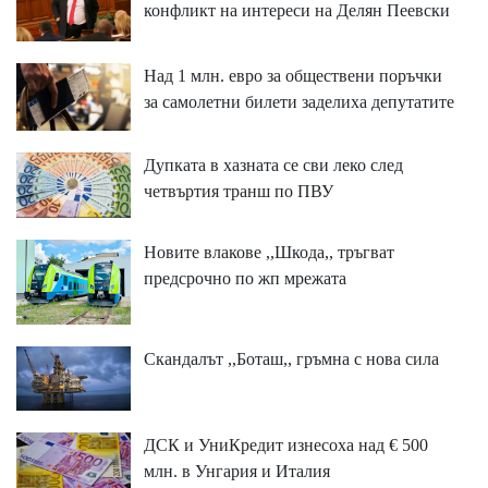
конфликт на интереси на Делян Пеевски
Над 1 млн. евро за обществени поръчки
за самолетни билети заделиха депутатите
Дупката в хазната се сви леко след
четвъртия транш по ПВУ
Новите влакове ,,Шкода,, тръгват
предсрочно по жп мрежата
Скандалът ,,Боташ,, гръмна с нова сила
ДСК и УниКредит изнесоха над € 500
млн. в Унгария и Италия