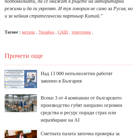
подпомогнати, да се окажат в ръцете на авторитарни
режими и да ги укрепят. И тук говорим не само за Русия, но
и за нейния стратегически партньор Китай."
Тагове :
метали
,
Украйна
,
САЩ
,
територии
,
Прочети още
Над 13 000 непълнолетни работят
законно в България
Всеки 3 от 4 компании от българското
производство губят напразно огромни
средства и ресурс поради страх или
неразбиране на AI
Сметната палата започна проверка за