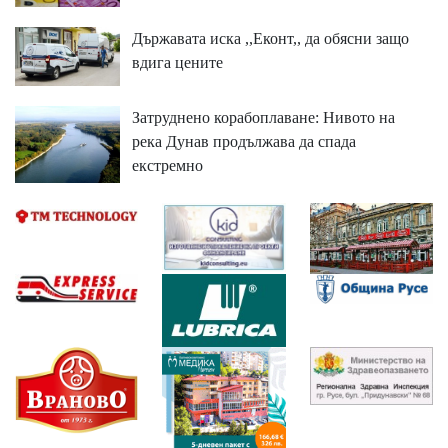
Държавата иска ,,Еконт,, да обясни защо
вдига цените
Затруднено корабоплаване: Нивото на
река Дунав продължава да спада
екстремно