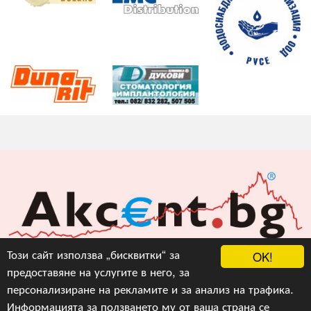
Акцент БГ ЕООД
Този сайт използва „бисквитки“ за
OK!
предоставяне на услугите в него, за
info@akcent.bg
персонализиране на рекламите и за анализ на трафика.
Facebook
Информацията за ползването му от ваша страна се