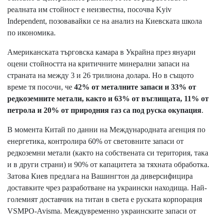
реалната им стойност е неизвестна, посочва
Kyiv
Independent
, позовавайки се на анализ на Киевската школа
по икономика.
Американската търговска камара в Украйна през януари
оцени стойността на критичните минерални запаси на
страната на между 3 и 26 трилиона долара. Но в същото
време тя посочи, че
42% от металните запаси и 33% от
редкоземните метали, както и 63% от въглищата, 11% от
петрола и 20% от природния газ са под руска окупация
.
В момента Китай по
данни
на Международната агенция по
енергетика, контролира 60% от световните запаси от
редкоземни метали (както на собствената си територия, така
и в други страни) и 90% от капацитета за тяхната обработка.
Затова Киев предлага на Вашингтон да диверсифицира
доставките чрез разработване на украински находища. Най-
големият доставчик на титан в света е руската корпорация
VSMPO-Avisma. Междувременно украинските запаси от