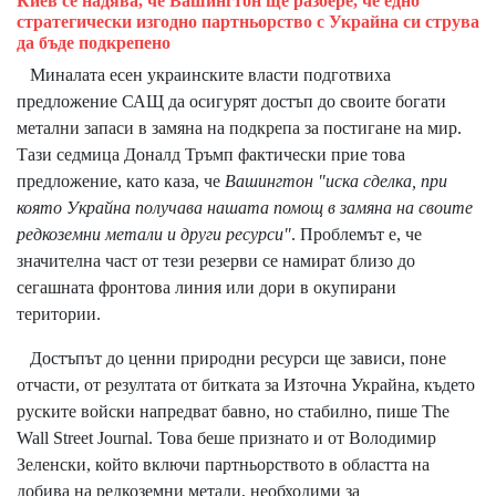
Киев се надява, че Вашингтон ще разбере, че едно
стратегически изгодно партньорство с Украйна си струва
да бъде подкрепено
Миналата есен украинските власти подготвиха
предложение САЩ да осигурят достъп до своите богати
метални запаси в замяна на подкрепа за постигане на мир.
Тази седмица Доналд Тръмп фактически прие това
предложение, като каза, че
Вашингтон "иска сделка, при
която Украйна получава нашата помощ в замяна на своите
редкоземни метали и други ресурси"
. Проблемът е, че
значителна част от тези резерви се намират близо до
сегашната фронтова линия или дори в окупирани
територии.
Достъпът до ценни природни ресурси ще зависи, поне
отчасти, от резултата от битката за Източна Украйна, където
руските войски напредват бавно, но стабилно,
пише The
Wall Street Journal
. Това беше признато и от Володимир
Зеленски, който включи партньорството в областта на
добива на редкоземни метали, необходими за