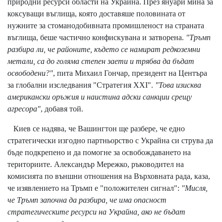
природни ресурси области на Украйна. През януари мина за
коксуващи въглища, която доставяше половината от
нужните за стоманодобивната промишленост на страната
въглища, беше частично конфискувана и затворена.
"Тръмп
разбира ли, че районите, където се намират редкоземни
метали, са до голяма степен заети и трябва да бъдат
освободени?"
, пита Михаил Гончар, президент на Центъра
за глобални изследвания "Стратегия XXI".
"Това изисква
американски оръжия и наистина адски санкции срещу
агресора"
, добавя той.
Киев се надява, че Вашингтон ще разбере, че едно
стратегически изгодно партньорство с Украйна си струва да
бъде подкрепено и да помогне за освобождаването на
териториите. Александър Мережко, ръководител на
комисията по външни отношения на Върховната рада, каза,
че изявлението на Тръмп е "положителен сигнал":
"Мисля,
че Тръмп започна да разбира, че има опасност
стратегическите ресурси на Украйна, ако не бъдат