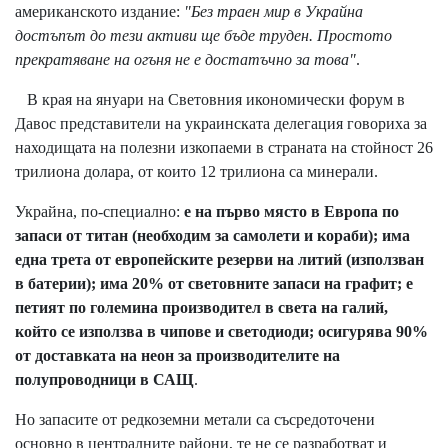
американското издание:
"Без траен мир в Украйна
достъпът до тези активи ще бъде труден. Простото
прекратяване на огъня не е достатъчно за това"
.
В края на януари на Световния икономически форум в
Давос представители на украинската делегация говориха за
находищата на полезни изкопаеми в страната на стойност 26
трилиона долара, от които 12 трилиона са минерали.
Украйна, по-специално:
е на първо място в Европа по
запаси от титан (необходим за самолети и кораби); има
една трета от европейските резерви на литий (използван
в батерии); има 20% от световните запаси на графит; е
петият по големина производител в света на галий,
който се използва в чипове и светодиоди; осигурява 90%
от доставката на неон за производителите на
полупроводници в САЩ
.
Но запасите от редкоземни метали са съсредоточени
основно в централните райони, те не се разработват и