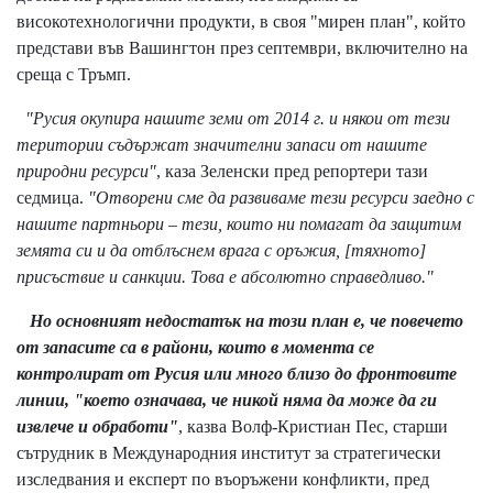
високотехнологични продукти, в своя "мирен план", който
представи във Вашингтон през септември, включително на
среща с Тръмп.
"Русия окупира нашите земи от 2014 г. и някои от тези
територии съдържат значителни запаси от нашите
природни ресурси"
, каза Зеленски пред репортери тази
седмица.
"Отворени сме да развиваме тези ресурси заедно с
нашите партньори – тези, които ни помагат да защитим
земята си и да отблъснем врага с оръжия, [тяхното]
присъствие и санкции. Това е абсолютно справедливо."
Но основният недостатък на този план е, че повечето
от запасите са в райони, които в момента се
контролират от Русия или много близо до фронтовите
линии, "което означава, че никой няма да може да ги
извлече и обработи"
, казва Волф-Кристиан Пес, старши
сътрудник в Международния институт за стратегически
изследвания и експерт по въоръжени конфликти, пред