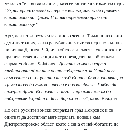
метал са "в голямата лига", каза европейски стоков експерт:
"Украинците очевидно търсят всичко, което да привлече
вниманието на Тръмп. И това определено привлече
вниманието му."
Аргументът за ресурсите е много ясен за Тръмп и неговата
администрация, казва републиканският експерт по външна
политика Даниел Вайдич, който сега съветва украинските
правителствени агенции като президент на лобистката
фирма Yorktown Solutions.
"Докато за много хора в
предишната администрация подкрепата за Украйна се
свързваше със защитата на свободата и демокрацията, за
Тръмп това до голяма степен е празна фраза. Трябва да
намерим друга обосновка за него, защо има смисъл да
подкрепяме Украйна и да се борим за нея"
, казва Веждич.
Но сега руските войски обграждат град Покровск и се
опитват да достигнат магистралата, водеща към
Днепропетровска област, която е една от най-богатите на