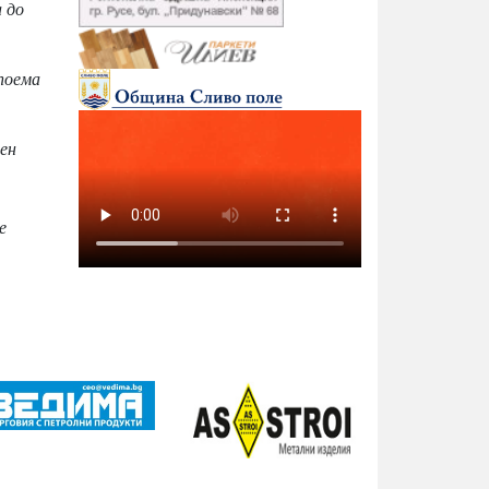
 до
 поема
вен
е