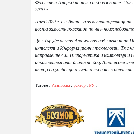
Факултет Природни науки и образование. През 2
2019 г.
През 2020 г. е избрана за заместник-ректор по
поста заместник-ректор по научноизследовате
Доц. д-р Десислава Атанасова води лекции по 
интелект и Информационни технологии. Тя е ч
направление 4.6. Информатика и компютърни н
образователната дейност, доц. Атанасова има 
автор на учебници и учебни пособия в област
Тагове :
Атанасова
,
ректор
,
РУ
,