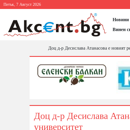
Петък, 7 Август 2026
Новини 
Винен с
Доц д-р Десислава Атанасова е новият р
Доц д-р Десислава Атан
университет