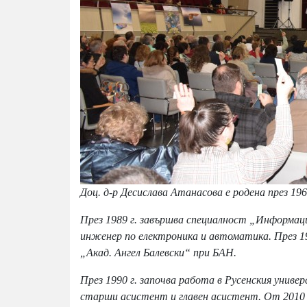
Доц. д-р Десислава Атанасова е родена през 196
През 1989 г. завършва специалност „Информаци
инженер по електроника и автоматика. През 
„Акад. Ангел Балевски“ при БАН.
През 1990 г. започва работа в Русенския унив
старши асистент и главен асистент. От 2010 д