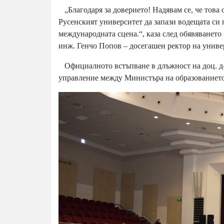
„Благодаря за доверието! Надявам се, че това о
Русенският университет да запази водещата си 
международната сцена.“, каза след обявяването 
инж. Генчо Попов – досегашен ректор на униве
Официалното встъпване в длъжност на доц. д-р
управление между Министъра на образованието и