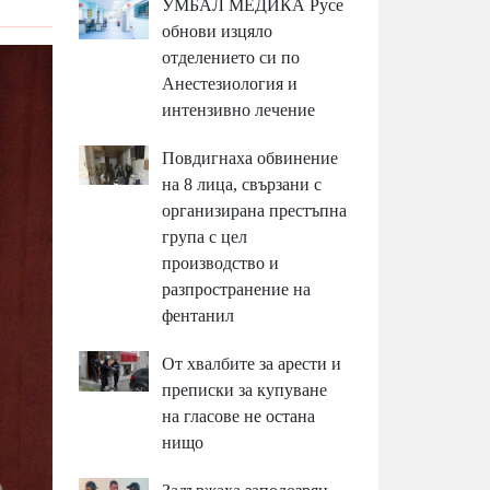
УМБАЛ МЕДИКА Русе
обнови изцяло
отделението си по
Анестезиология и
интензивно лечение
Повдигнаха обвинение
на 8 лица, свързани с
организирана престъпна
група с цел
производство и
разпространение на
фентанил
От хвалбите за арести и
преписки за купуване
на гласове не остана
нищо