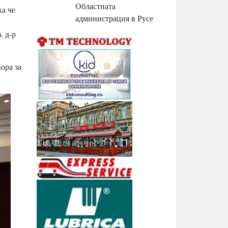
Областната
ка че
администрация в Русе
. д-р
ора за