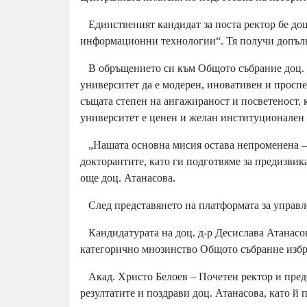
Единственият кандидат за поста ректор бе доц
информационни технологии“. Тя получи допълни
В обръщението си към Общото събрание доц. А
университет да е модерен, иновативен и просп
същата степен на ангажираност и посветеност, 
университет е ценен и желан институционален 
„Нашата основна мисия остава непроменена – д
докторантите, като ги подготвяме за предизвика
още доц. Атанасова.
След представянето на платформата за управле
Кандидатурата на доц. д-р Десислава Атанасова
категорично мнозинство Общото събрание избра
Акад. Христо Белоев – Почетен ректор и пред
резултатите и поздрави доц. Атанасова, като й 