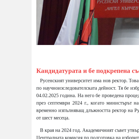
Кандидатурата и бе подкрепена със
Русенският университет има нов ректор. Това е
по научноизследователската дейност. Тя бе изб
04.02.2025 година. На него бе проведена процед
през септември 2024 г., когато министърът н
временно изпълняващ длъжността ректор на Ру
от шест месеца.
В края на 2024 год. Академичният съвет утвър
Централната комисия по подготовка на изборите