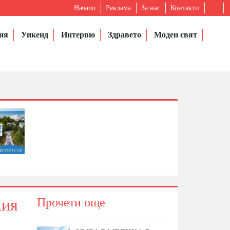
Начало
Реклама
За нас
Контакти
ия
Уикенд
Интервю
Здравето
Моден свят
кия
Прочети още