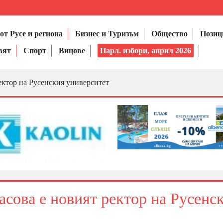
от Русе и региона
Бизнес и Туризъм
Общество
Позиц
вят
Спорт
Вицове
Парл. избори, април 2026
ектор на Русенския университет
асова е новият ректор на Русенс