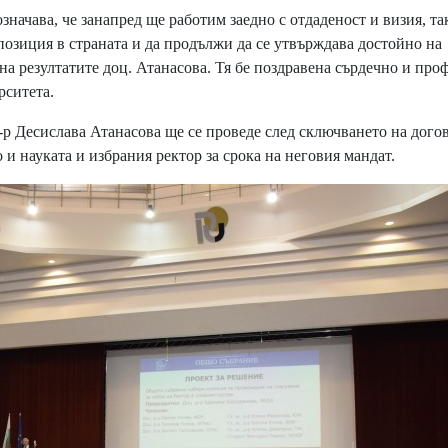
значава, че занапред ще работим заедно с отдаденост и визия, та
позиция в страната и да продължи да се утвърждава достойно на
на резултатите доц. Атанасова. Тя бе поздравена сърдечно и проф
рситета.
 Десислава Атанасова ще се проведе след сключването на догов
 науката и избрания ректор за срока на неговия мандат.