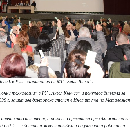
6 год. в Русе, възпитаник на МГ „Баба Тонка“.
онни технологии“ в РУ „Ангел Кънчев“ и получава диплома за
1998 г. защитава докторска степен в Института по Металознан
ерситет като асистент, а по-късно преминава през длъжности к
о 2015 г. е доцент и заместник-декан по учебната работа на