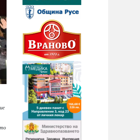
ие
ато