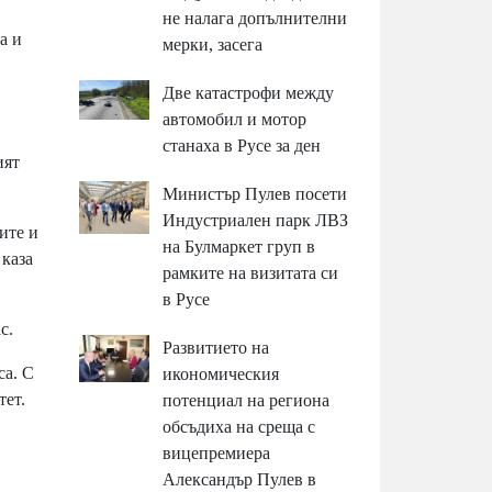
не налага допълнителни
а и
мерки, засега
Две катастрофи между
автомобил и мотор
станаха в Русе за ден
ият
Министър Пулев посети
Индустриален парк ЛВЗ
ите и
на Булмаркет груп в
 каза
рамките на визитата си
в Русе
с.
Развитието на
са. С
икономическия
тет.
потенциал на региона
обсъдиха на среща с
вицепремиера
Александър Пулев в