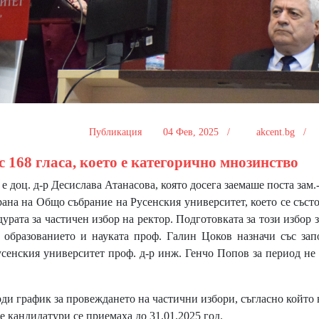
Публикация
04 Фев, 2025 /
akcent.bg /
 168 гласа, което е категорично мнозинство
 доц. д-р Десислава Атанасова, която досега заемаше поста зам.
рана на Общо събрание на Русенския университет, което се състо
урата за частичен избор на ректор. Подготовката за този избор 
а образованието и науката проф. Галин Цоков назначи със зап
сенския университет проф. д-р инж. Генчо Попов за период не
ди график за провеждането на частични избори, съгласно който 
 кандидатури се приемаха до 31.01.2025 год.