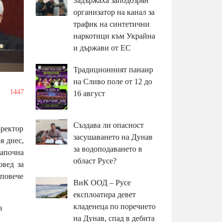
Задържаха заподозрян
организатор на канал за
трафик на синтетични
наркотици към Украйна
и държави от ЕС
Традиционният панаир
на Сливо поле от 12 до
1447
16 август
Създава ли опасност
-ректор
засушаването на Дунав
я днес,
за водоподаването в
започна
област Русе?
овед за
 повече
ВиК ООД – Русе
експлоатира девет
кладенеца по поречието
в
на Дунав, спад в дебита