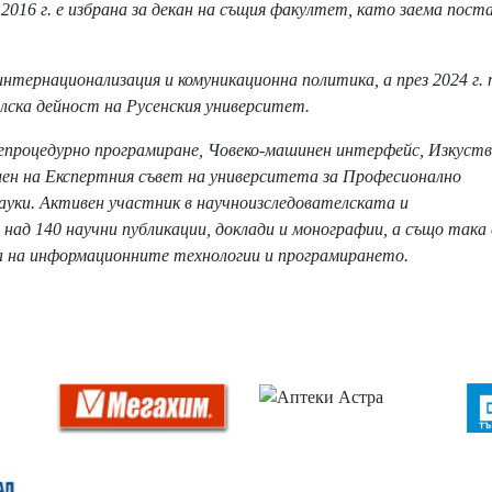
016 г. е избрана за декан на същия факултет, като заема поста
 интернационализация и комуникационна политика, а през 2024 г.
лска дейност на Русенския университет.
Непроцедурно програмиране, Човеко-машинен интерфейс, Изкуст
лен на Експертния съвет на университета за Професионално
ауки. Активен участник в научноизследователската и
над 140 научни публикации, доклади и монографии, а също така 
та на информационните технологии и програмирането.