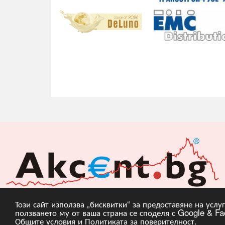
Този сайт използва „бисквитки“ за предоставяне на усл
ползването му от ваша страна се споделя с Google & Fac
Copyright © 2010, 20
Общите условия
и
Политиката за поверителност
.