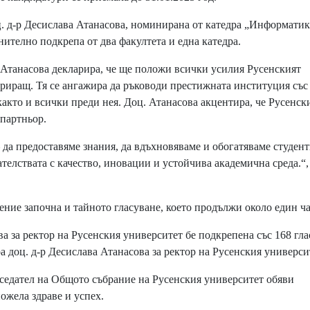
. д-р Десислава Атанасова, номинирана от катедра „Информатик
телно подкрепа от два факултета и една катедра.
танасова декларира, че ще положи всички усилия Русенският
ериращ. Тя се ангажира да ръководи престижната институция със
както и всички преди нея. Доц. Атанасова акцентира, че Русенск
партньор.
а предоставяме знания, да вдъхновяваме и обогатяваме студент
телствата с качество, иновации и устойчива академична среда.“,
ние започна и тайното гласуване, което продължи около един ча
 за ректор на Русенския университет бе подкрепена със 168 гла
 доц. д-р Десислава Атанасова за ректор на Русенския универси
седател на Общото събрание на Русенския университет обяви
пожела здраве и успех.