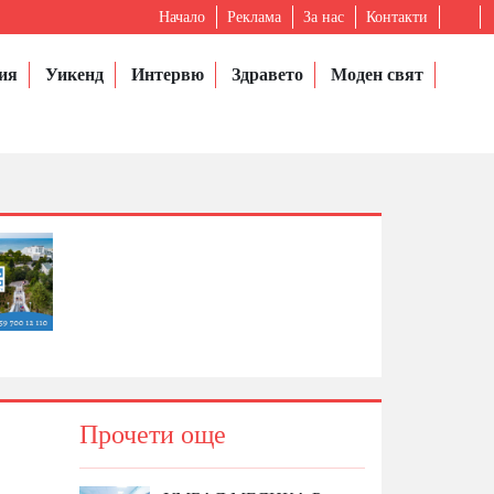
Начало
Реклама
За нас
Контакти
ия
Уикенд
Интервю
Здравето
Моден свят
Прочети още