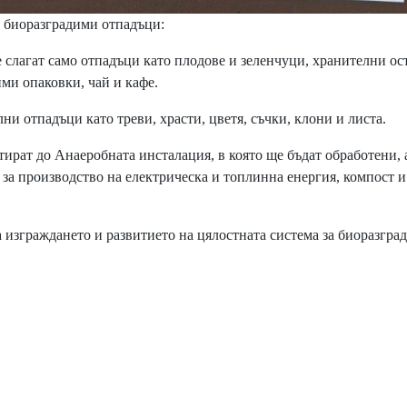
о биоразградими отпадъци:
е слагат само отпадъци като плодове и зеленчуци, хранителни ос
ими опаковки, чай и кафе.
елни отпадъци като треви, храсти, цветя, съчки, клони и листа.
рат до Анаеробната инсталация, в която ще бъдат обработени, 
 за производство на електрическа и топлинна енергия, компост и
изграждането и развитието на цялостната система за биоразгра