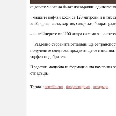
съдовете могат да бъдат изхвърляни единствен
- малките кафяви кофи са 120-литрови и в тях с
хляб, ориз, паста, хартия, салфетки, биоразград
- контейнерите от 1100 литра са само за растит
Разделно събраните отпадъци ще се транспорти
получените след това продукти ще се използват
торфен подобрител.
Предстои мащабна информационна кампания за 
отпадъци.
Тагове :
контейнери
,
биоразградими
,
отпадъци
,