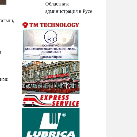
Областната
администрация в Русе
татъци,
а
дими