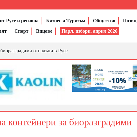
от Русе и региона
Бизнес и Туризъм
Общество
Позиц
вят
Спорт
Вицове
Парл. избори, април 2026
 биоразградими отпадъци в Русе
на контейнери за биоразградими