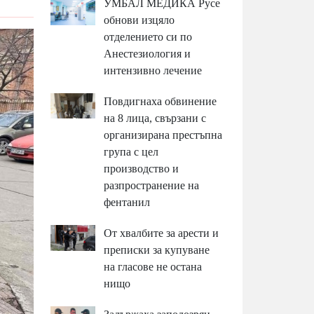
УМБАЛ МЕДИКА Русе
обнови изцяло
отделението си по
Анестезиология и
интензивно лечение
Повдигнаха обвинение
на 8 лица, свързани с
организирана престъпна
група с цел
производство и
разпространение на
фентанил
От хвалбите за арести и
преписки за купуване
на гласове не остана
нищо