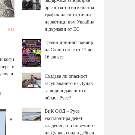
Задържаха заподозрян
организатор на канал за
трафик на синтетични
наркотици към Украйна
и държави от ЕС
/
514
Традиционният панаир
на Сливо поле от 12 до
16 август
 и кофи
йнера в
услуги,
Създава ли опасност
засушаването на Дунав
за водоподаването в
и
област Русе?
ВиК ООД – Русе
експлоатира девет
В
кладенеца по поречието
на Дунав, спад в дебита