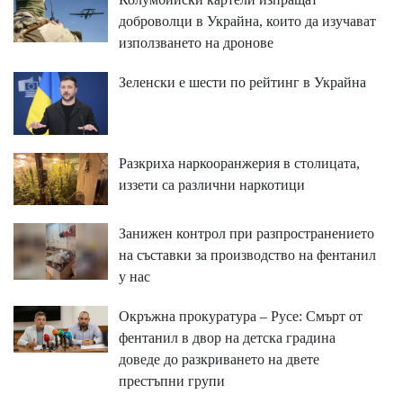
доброволци в Украйна, които да изучават
използването на дронове
Зеленски е шести по рейтинг в Украйна
Разкриха наркооранжерия в столицата,
иззети са различни наркотици
Занижен контрол при разпространението
на съставки за производство на фентанил
у нас
Окръжна прокуратура – Русе: Смърт от
фентанил в двор на детска градина
доведе до разкриването на двете
престъпни групи