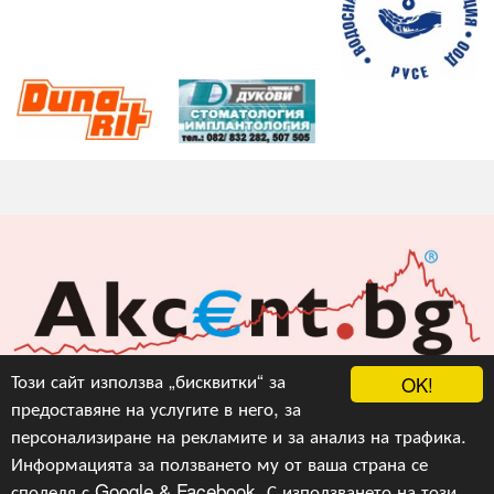
Акцент БГ ЕООД
Този сайт използва „бисквитки“ за
OK!
предоставяне на услугите в него, за
info@akcent.bg
персонализиране на рекламите и за анализ на трафика.
Facebook
Информацията за ползването му от ваша страна се
споделя с Google & Facebook. С използването на този