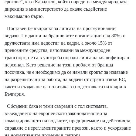
срокове", каза Караджов, който нареди на международната
дирекция в министерството да окаже съдействие
максимално бързо.
Поставен бе въпросът за липсата на професионални
водачи. По данни на браншовите организации над 80% от
дружествата има недостиг на кадри, а около 15% от
превозните средства, използвани за международен
транспорт, не са в употреба поради липса на квалифициран
персонал. Като решение на този проблем от бранша
посочиха, че е необходимо да се намали срокът за издаване
на разрешителни за работа, на водачи от страни извън ЕС,
както и създаване на политика за подготовката на кадри в
България.
Обсъдени бяха и теми свързани с тол системата,
въвеждането на европейското законодателство за
командироването на водачите, предприемане на действия за
справяне с нерегламентираните превози, както и ускоряване
на нормативните промени в сектора.