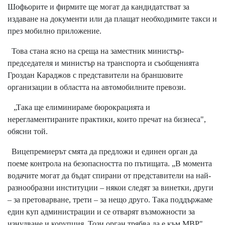
Шофьорите и фирмите ще могат да кандидатстват за
издаване на документи или да плащат необходимите такси и
през мобилно приложение.
Това стана ясно на среща на заместник министър-
председателя и министър на транспорта и съобщенията
Гроздан Караджов с представители на браншовите
организации в областта на автомобилните превози.
„Така ще елиминираме бюрокрацията и
нерегламентираните практики, които пречат на бизнеса",
обясни той.
Вицепремиерът смята да предложи и единен орган да
поеме контрола на безопасността по пътищата. „В момента
водачите могат да бъдат спирани от представители на най-
разнообразни институции – някои следят за винетки, други
– за претоварване, трети – за нещо друго. Така поддържаме
един куп администрации и се отварят възможности за
изнудване и корупция. Този орган трябва да е към МВР",