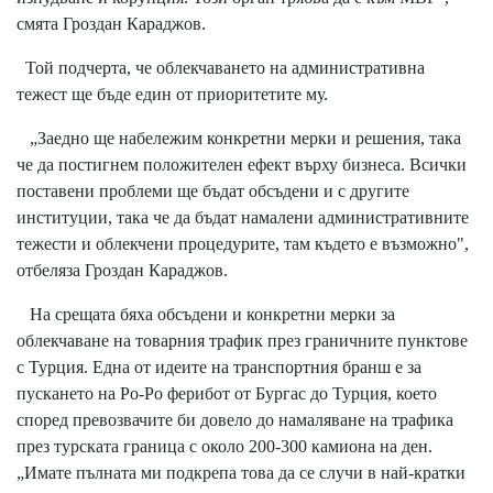
смята Гроздан Караджов.
Той подчерта, че облекчаването на административна
тежест ще бъде един от приоритетите му.
„Заедно ще набележим конкретни мерки и решения, така
че да постигнем положителен ефект върху бизнеса. Всички
поставени проблеми ще бъдат обсъдени и с другите
институции, така че да бъдат намалени административните
тежести и облекчени процедурите, там където е възможно",
отбеляза Гроздан Караджов.
На срещата бяха обсъдени и конкретни мерки за
облекчаване на товарния трафик през граничните пунктове
с Турция. Една от идеите на транспортния бранш е за
пускането на Ро-Ро ферибот от Бургас до Турция, което
според превозвачите би довело до намаляване на трафика
през турската граница с около 200-300 камиона на ден.
„Имате пълната ми подкрепа това да се случи в най-кратки