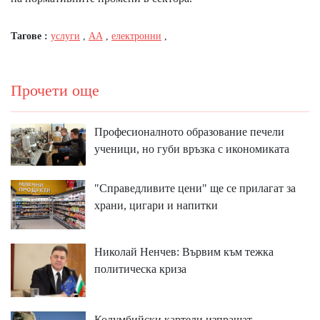
Тагове :
услуги
,
АА
,
електронни
,
Прочети още
Професионалното образование печели
ученици, но губи връзка с икономиката
"Справедливите цени" ще се прилагат за
храни, цигари и напитки
Николай Ненчев: Вървим към тежка
политическа криза
Колумбийски картели изпращат