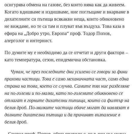
осигурява обмена на газове, без които няма как да живеем.
Когато вдишваме и издишваме, ние поглъщаме и вкарваме в
дихателните си пътища всякакви неща, които обикновено
не виждаме, но те са там и плуват във въздуха. Това каза в
ефира на „Добро утро, Европа“ проф. Тодор Попов,
алерголог и интернист.
По думите му е необходимо да се отчетат и други фактори –
като температура, сезон, епидемична обстановка.
Чувам, че през последните дни усилено се говори за фини
прахови частици. Това е само механичната част, само една
страна на това, което се случва. Самите тях ние разделяме
на по-големи и по-малки, като по-големите обикновено се
отлагат в горните дихателни пътища, които са филтър на
белия дроб. По-малките частици обаче могат да навлязат в
долните дихателни пътища и да причинят възпаление в
белия дроб.
Според проф. Попов, общо правило е, че в дни със силна