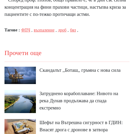
концентрация на фини прахови частици, настъпва криза за
пациентите с по-тежко протичащи астми.
Тагове :
ФПЧ
,
възпаление
,
дроб
,
бял
,
Прочети още
Скандалът ,,Боташ,, гръмна с нова сила
Затруднено корабоплаване: Нивото на
река Дунав продължава да спада
екстремно
Шефът на Вътрешна сигурност в ГДИН:
Внасят дрога с дронове в затвора