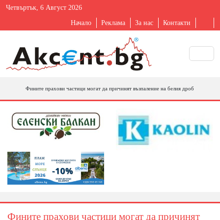
Четвъртък, 6 Август 2026
Начало
Реклама
За нас
Контакти
Фините прахови частици могат да причинят възпаление на белия дроб
Фините прахови частици могат да причинят