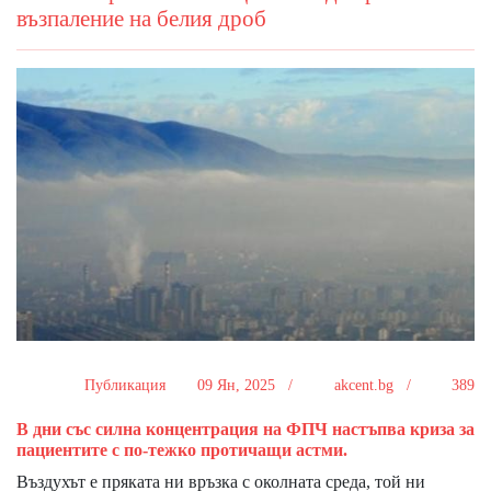
възпаление на белия дроб
Публикация
09 Ян, 2025 /
akcent.bg /
389
В дни със силна концентрация на ФПЧ настъпва криза за
пациентите с по-тежко протичащи астми.
Въздухът е пряката ни връзка с околната среда, той ни